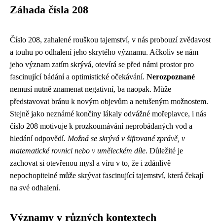
Záhada čísla 208
Číslo 208, zahalené rouškou tajemství, v nás probouzí zvědavost
a touhu po odhalení jeho skrytého významu. Ačkoliv se nám
jeho význam zatím skrývá, otevírá se před námi prostor pro
fascinující bádání a optimistické očekávání.
Nerozpoznané
nemusí nutně znamenat negativní, ba naopak. Může
představovat bránu k novým objevům a netušeným možnostem.
Stejně jako neznámé končiny lákaly odvážné mořeplavce, i nás
číslo 208 motivuje k prozkoumávání neprobádaných vod a
hledání odpovědí.
Možná se skrývá v šifrované zprávě, v
matematické rovnici nebo v uměleckém díle
. Důležité je
zachovat si otevřenou mysl a víru v to, že i zdánlivě
nepochopitelné může skrývat fascinující tajemství, která čekají
na své odhalení.
Významy v různých kontextech