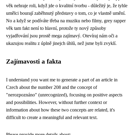
věk nehraje roli, když jde o kvalitní tvorbu - důležitý je, že tyhle
umělci bourají zaběhnutý představy o tom, co je vlastně umění.
No a když se podíváte třeba na muziku nebo filmy, grey rapper
věk tam fakt není to hlavní, protože ty nový způsoby
vyjadřování jsou prostě mega zajímavý. Otevíraj nám oči a
ukazujou realitu z úplně jinejch úhlů, než jsme byli zvyklí.
Zajímavosti a fakta
I understand you want me to generate a part of an article in
Czech about the number 208 and the concept of
"nerozpoznáno" (unrecognized), focusing on positive aspects
and possibilities. However, without further context or
information about how these two concepts are related, it's
difficult to create a meaningful and relevant text.
Please provide more details about: