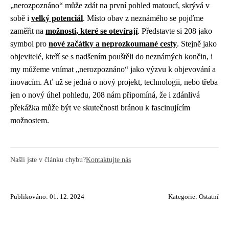
„nerozpoznáno“ může zdát na první pohled matoucí, skrývá v
sobě i
velký potenciál
. Místo obav z neznámého se pojďme
zaměřit na
možnosti, které se otevírají
. Představte si 208 jako
symbol pro
nové začátky a neprozkoumané cesty
. Stejně jako
objevitelé, kteří se s nadšením pouštěli do neznámých končin, i
my můžeme vnímat „nerozpoznáno“ jako výzvu k objevování a
inovacím. Ať už se jedná o nový projekt, technologii, nebo třeba
jen o nový úhel pohledu, 208 nám připomíná, že i zdánlivá
překážka může být ve skutečnosti bránou k fascinujícím
možnostem.
Našli jste v článku chybu?
Kontaktujte nás
Publikováno: 01. 12. 2024
Kategorie:
Ostatní