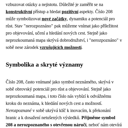
vzbuzovat otázky a nejistotu. Důležité je zaměřit se na
konstruktivní
přístup a hledat
pozitivní
aspekty. Číslo 208
může symbolizovat
nové začátky
, dynamiku a potenciál pro
růst. Stav "nerozpoznáno" pak můžeme vnímat jako příležitost
pro objevování, učení a hledání nových cest. Stejně jako
neprozkoumaná mapa skrývá dobrodružství, i "nerozpoznáno" v
sobě nese zárodek
vzrušujících možností
.
Symbolika a skryté významy
Číslo 208, často vnímané jako symbol neznámého, skrývá v
sobě obrovský potenciál pro růst a objevování. Stejně jako
neprozkoumaná mapa, i toto číslo nás vybízí k odvážnému
kroku do neznáma, k hledání nových cest a možností.
Nerozpoznané
v sobě ukrývá klíč k inovacím, k překonání
hranic a k dosažení netušených výsledků.
Přijměme symbol
208 a nerozpoznaného s otevřenou náručí
, neboť nám otevírá