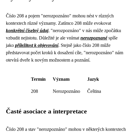
Číslo 208 a pojem "nerozpoznáno" mohou nést v různých
kontextech různé významy. Zatímco 208 může evokovat
konkrétní číselný údaj
, "nerozpoznáno" v nás může zpočátku
vzbudit nejistotu. Důležité je ale vnímat
nerozpoznané
spíše
jako
příležitost k objevování
. Stejně jako číslo 208 může
představovat počet kroků k dosažení cíle, "nerozpoznáno" nám
otevírá dveře k novým možnostem a poznání.
Termín
Význam
Jazyk
208
Nerozpoznáno
Čeština
Časté asociace a interpretace
Číslo 208 a stav "nerozpoznáno" mohou v některých kontextech