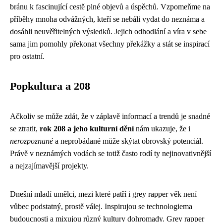
bránu k fascinující cestě plné objevů a úspěchů. Vzpomeňme na
příběhy mnoha odvážných, kteří se nebáli vydat do neznáma a
dosáhli neuvěřitelných výsledků. Jejich odhodlání a víra v sebe
sama jim pomohly překonat všechny překážky a stát se inspirací
pro ostatní.
Popkultura a 208
Ačkoliv se může zdát, že v záplavě informací a trendů je snadné
se ztratit,
rok 208 a jeho kulturní dění
nám ukazuje, že i
nerozpoznané
a neprobádané může skýtat obrovský potenciál.
Právě v neznámých vodách se totiž často rodí ty nejinovativnější
a nejzajímavější projekty.
Dnešní mladí umělci, mezi které patří i
grey rapper věk
není
vůbec podstatný, prostě válej. Inspirujou se technologiema
budoucnosti a mixujou různý kultury dohromady. Grey rapper