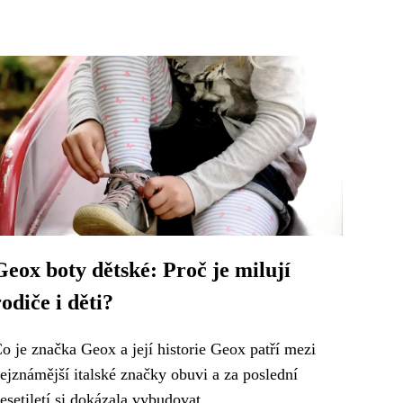
Geox boty dětské: Proč je milují
rodiče i děti?
o je značka Geox a její historie Geox patří mezi
ejznámější italské značky obuvi a za poslední
esetiletí si dokázala vybudovat...