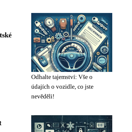
tské
Odhalte tajemství: Vše o
údajích o vozidle, co jste
nevěděli!
t