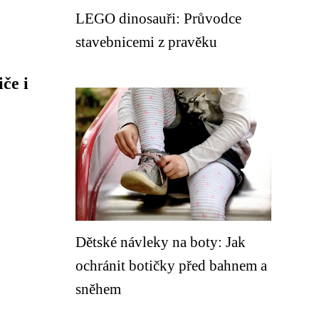
LEGO dinosauři: Průvodce
stavebnicemi z pravěku
če i
Dětské návleky na boty: Jak
ochránit botičky před bahnem a
sněhem