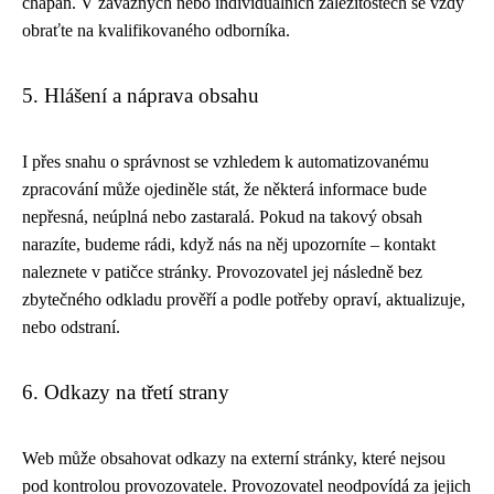
chápán. V závažných nebo individuálních záležitostech se vždy
obraťte na kvalifikovaného odborníka.
5. Hlášení a náprava obsahu
I přes snahu o správnost se vzhledem k automatizovanému
zpracování může ojediněle stát, že některá informace bude
nepřesná, neúplná nebo zastaralá. Pokud na takový obsah
narazíte, budeme rádi, když nás na něj upozorníte – kontakt
naleznete v patičce stránky. Provozovatel jej následně bez
zbytečného odkladu prověří a podle potřeby opraví, aktualizuje,
nebo odstraní.
6. Odkazy na třetí strany
Web může obsahovat odkazy na externí stránky, které nejsou
pod kontrolou provozovatele. Provozovatel neodpovídá za jejich