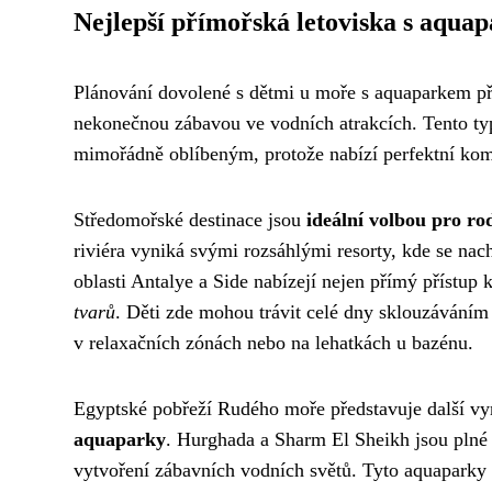
Nejlepší přímořská letoviska s aqua
Plánování dovolené s dětmi u moře s aquaparkem předs
nekonečnou zábavou ve vodních atrakcích. Tento typ
mimořádně oblíbeným, protože nabízí perfektní kom
Středomořské destinace jsou
ideální volbou pro ro
riviéra vyniká svými rozsáhlými resorty, kde se nac
oblasti Antalye a Side nabízejí nejen přímý přístup k
tvarů
. Děti zde mohou trávit celé dny sklouzáváním 
v relaxačních zónách nebo na lehatkách u bazénu.
Egyptské pobřeží Rudého moře představuje další vyn
aquaparky
. Hurghada a Sharm El Sheikh jsou plné 
vytvoření zábavních vodních světů. Tyto aquaparky 