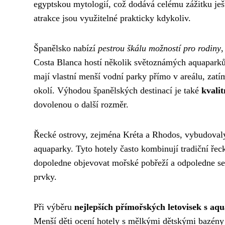
egyptskou mytologií, což dodává celému zážitku ješt
atrakce jsou využitelné prakticky kdykoliv.
Španělsko nabízí
pestrou škálu možností pro rodiny
,
Costa Blanca hostí několik světoznámých aquaparků
mají vlastní menší vodní parky přímo v areálu, zat
okolí. Výhodou španělských destinací je také
kvali
dovolenou o další rozměr.
Řecké ostrovy, zejména Kréta a Rhodos, vybudovaly 
aquaparky. Tyto hotely často kombinují tradiční ř
dopoledne objevovat mořské pobřeží a odpoledne se 
prvky.
Při výběru
nejlepších přímořských letovisek s aq
Menší děti ocení hotely s mělkými dětskými bazény a