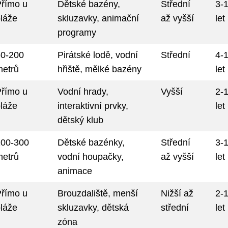
Přímo u
Dětské bazény,
Střední
3-
láže
skluzavky, animační
až vyšší
let
programy
50-200
Pirátské lodě, vodní
Střední
4-
metrů
hřiště, mělké bazény
let
Přímo u
Vodní hrady,
Vyšší
2-
láže
interaktivní prvky,
let
dětský klub
100-300
Dětské bazénky,
Střední
3-
metrů
vodní houpačky,
až vyšší
let
animace
Přímo u
Brouzdaliště, menší
Nižší až
2-
láže
skluzavky, dětská
střední
let
zóna