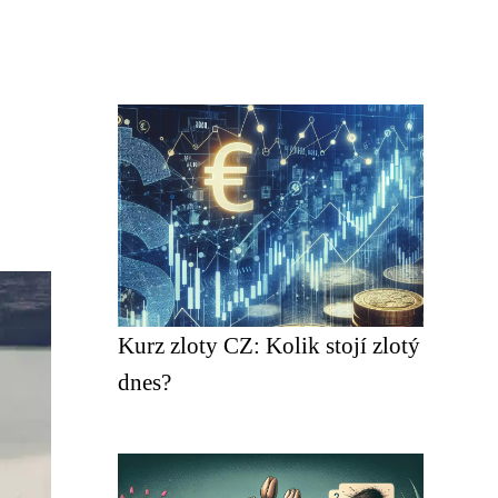
Kurz zloty CZ: Kolik stojí zlotý
dnes?