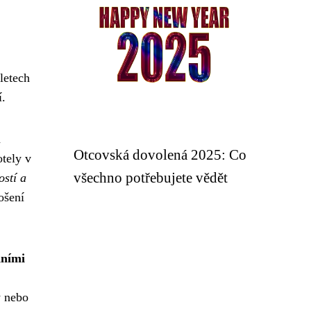
letech
í.
á
Otcovská dovolená 2025: Co
otely v
všechno potřebujete vědět
ostí a
ošení
dními
y nebo