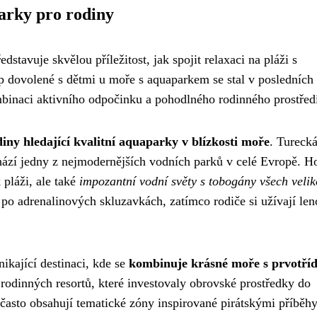
parky pro rodiny
tavuje skvělou příležitost, jak spojit relaxaci na pláži s
 dovolené s dětmi u moře s aquaparkem se stal v posledních 
binaci aktivního odpočinku a pohodlného rodinného prostřed
diny hledající kvalitní aquaparky v blízkosti moře
. Tureck
hází jedny z nejmodernějších vodních parků v celé Evropě. H
 pláži, ale také
impozantní vodní světy s tobogány všech velik
po adrenalinových skluzavkách, zatímco rodiče si užívají len
ikající destinaci, kde se
kombinuje krásné moře s prvotří
rodinných resortů, které investovaly obrovské prostředky do
často obsahují tematické zóny inspirované pirátskými příběh