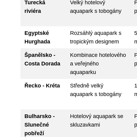
Turecká
Velký hotelový
riviéra
aquapark s tobogány
p
Egyptské
Rozsáhlý aquapark s
Hurghada
tropickým designem
Španělsko -
Kombinace hotelového
Costa Dorada
a veřejného
p
aquaparku
Řecko - Kréta
Středně velký
aquapark s tobogány
Bulharsko -
Hotelový aquapark se
Slunečné
skluzavkami
p
pobřeží