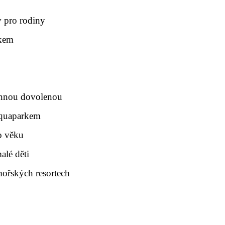
y pro rodiny
rkem
dinnou dovolenou
aquaparkem
o věku
alé děti
mořských resortech