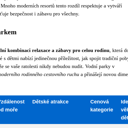
 Mnoho moderních resortů tento rozdíl respektuje a vytváří
šťuje bezpečnost i zábavu pro všechny.
parkem
ální kombinaci relaxace a zábavy pro celou rodinu
, která 
s dětmi nabízí jedinečnou příležitost, jak spojit tradiční pob
že se vaše ratolesti nikdy nebudou nudit. Vodní parky v
moderního rodinného cestovního ruchu
a přinášejí novou dime
Vzdálenost
Dětské atrakce
Cenová
Ide
od moře
kategorie
vě
dět