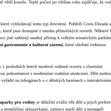
ě větší kouzlo. Teplé počasí po většinu roku zajišťuje, že vo
 které vyhledávají tento typ dovolené. Pobřeží Costa Dorada 
, které jsou dostupné z mnoha přímořských resortů. Některé 
ímco jiné nabízejí snadný přístup k velkým tematickým parků
tní gastronomie a kulturní zázemí
, které obohatí rodinnou
v posledních letech moderní rodinné resorty s vlastními
eckou pohostinnost s moderními vodními atrakcemi. Děti moho
vyřádit na tobogánech a v dětských bazénech s interaktivním
uaparky pro rodiny
je důležité zvážit věk dětí a jejich prefer
 jemnějšími skluzavkami, zatímco starší děti a teenageři