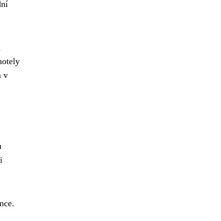
dní
a
hotely
m v
u
i
ence.