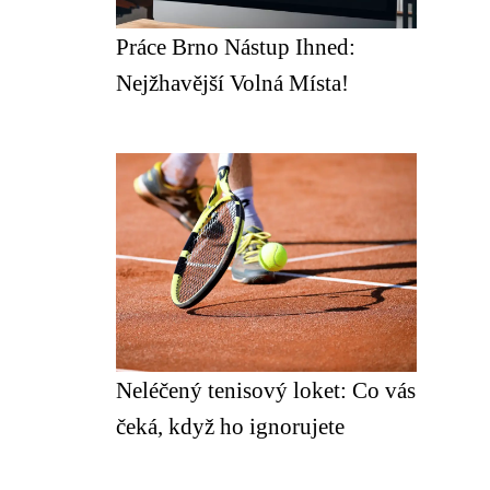
Práce Brno Nástup Ihned:
Nejžhavější Volná Místa!
Neléčený tenisový loket: Co vás
čeká, když ho ignorujete