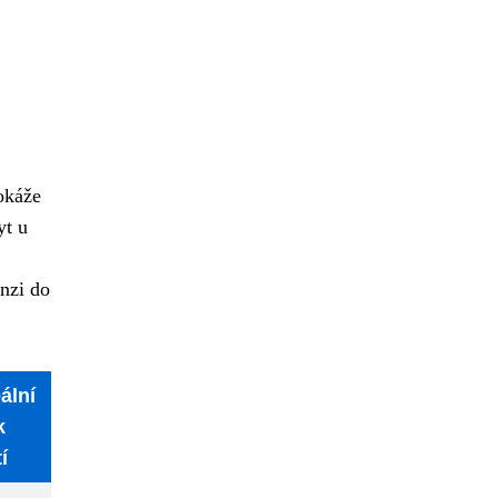
dokáže
yt u
nzi do
ální
k
í