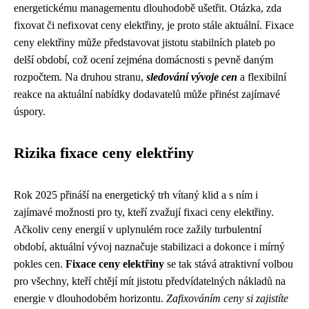
energetickému managementu dlouhodobě ušetřit. Otázka, zda
fixovat či nefixovat ceny elektřiny, je proto stále aktuální. Fixace
ceny elektřiny může představovat jistotu stabilních plateb po
delší období, což ocení zejména domácnosti s pevně daným
rozpočtem. Na druhou stranu,
sledování vývoje cen
a flexibilní
reakce na aktuální nabídky dodavatelů může přinést zajímavé
úspory.
Rizika fixace ceny elektřiny
Rok 2025 přináší na energetický trh vítaný klid a s ním i
zajímavé možnosti pro ty, kteří zvažují fixaci ceny elektřiny.
Ačkoliv ceny energií v uplynulém roce zažily turbulentní
období, aktuální vývoj naznačuje stabilizaci a dokonce i mírný
pokles cen.
Fixace ceny elektřiny
se tak stává atraktivní volbou
pro všechny, kteří chtějí mít jistotu předvídatelných nákladů na
energie v dlouhodobém horizontu.
Zafixováním ceny si zajistíte