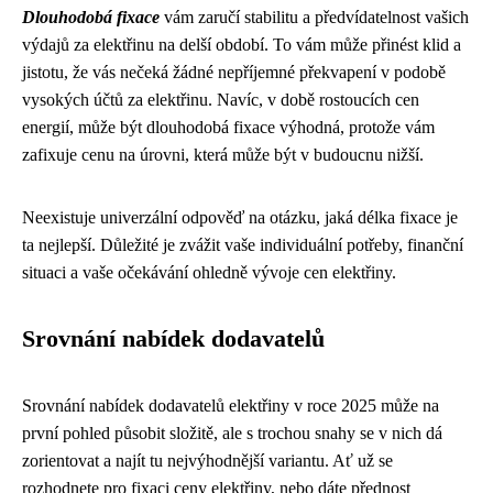
Dlouhodobá fixace
vám zaručí stabilitu a předvídatelnost vašich
výdajů za elektřinu na delší období. To vám může přinést klid a
jistotu, že vás nečeká žádné nepříjemné překvapení v podobě
vysokých účtů za elektřinu. Navíc, v době rostoucích cen
energií, může být dlouhodobá fixace výhodná, protože vám
zafixuje cenu na úrovni, která může být v budoucnu nižší.
Neexistuje univerzální odpověď na otázku, jaká délka fixace je
ta nejlepší. Důležité je zvážit vaše individuální potřeby, finanční
situaci a vaše očekávání ohledně vývoje cen elektřiny.
Srovnání nabídek dodavatelů
Srovnání nabídek dodavatelů elektřiny v roce 2025 může na
první pohled působit složitě, ale s trochou snahy se v nich dá
zorientovat a najít tu nejvýhodnější variantu. Ať už se
rozhodnete pro fixaci ceny elektřiny, nebo dáte přednost