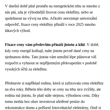
V dnešní době plné proměn na energetickém trhu se mnoho z
nás ptá, zda je výhodnější fixovat cenu elektřiny, nebo se
spolehnout na vývoj na trhu. Ačkoliv neexistuje univerzální
odpověď, fixace ceny elektřiny přináší v roce 2025 mnoho
lákavých výhod.
Fixace ceny vám především přináší jistotu a klid
. V době,
kdy ceny energií kolísají, máte jistotu pevně dané ceny na
sjednanou dobu. Tato jistota vám umožní lépe plánovat váš
rozpočet a vyhnout se nepříjemným překvapením v podobě
vysokých účtů za elektřinu.
Představte si například rodinu, která si zafixovala cenu elektřiny
na dva roky. Během této doby se ceny na trhu sice zvýšily, ale
rodina má jistotu, že platí stále stejnou, výhodnou cenu. Díky
tomu mohla bez obav investovat ušetřené peníze do
rekonstrukce domu a pořízení fotovoltaické elektrárny, čímž si