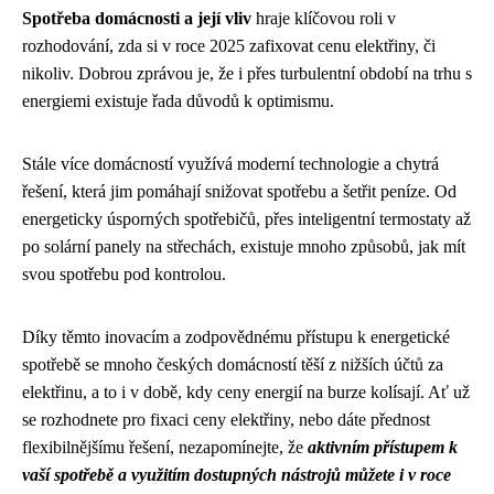
Spotřeba domácnosti a její vliv
hraje klíčovou roli v
rozhodování, zda si v roce 2025 zafixovat cenu elektřiny, či
nikoliv. Dobrou zprávou je, že i přes turbulentní období na trhu s
energiemi existuje řada důvodů k optimismu.
Stále více domácností využívá moderní technologie a chytrá
řešení, která jim pomáhají snižovat spotřebu a šetřit peníze. Od
energeticky úsporných spotřebičů, přes inteligentní termostaty až
po solární panely na střechách, existuje mnoho způsobů, jak mít
svou spotřebu pod kontrolou.
Díky těmto inovacím a zodpovědnému přístupu k energetické
spotřebě se mnoho českých domácností těší z nižších účtů za
elektřinu, a to i v době, kdy ceny energií na burze kolísají. Ať už
se rozhodnete pro fixaci ceny elektřiny, nebo dáte přednost
flexibilnějšímu řešení, nezapomínejte, že
aktivním přístupem k
vaší spotřebě a využitím dostupných nástrojů můžete i v roce