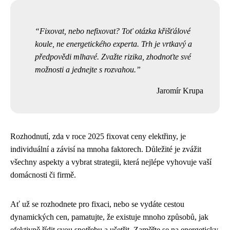
Fixovat, nebo nefixovat? Toť otázka křišťálové
koule, ne energetického experta. Trh je vrtkavý a
předpovědi mlhavé. Zvažte rizika, zhodnoťte své
možnosti a jednejte s rozvahou.
Jaromír Krupa
Rozhodnutí, zda v roce 2025 fixovat ceny elektřiny, je
individuální a závisí na mnoha faktorech. Důležité je zvážit
všechny aspekty a vybrat strategii, která nejlépe vyhovuje vaší
domácnosti či firmě.
Ať už se rozhodnete pro fixaci, nebo se vydáte cestou
dynamických cen, pamatujte, že existuje mnoho způsobů, jak
efektivně řídit svou spotřebu a ušetřit. Zaměřte se na energeticky