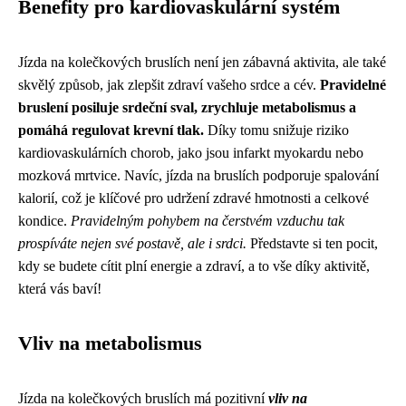
Benefity pro kardiovaskulární systém
Jízda na kolečkových bruslích není jen zábavná aktivita, ale také
skvělý způsob, jak zlepšit zdraví vašeho srdce a cév.
Pravidelné
bruslení posiluje srdeční sval, zrychluje metabolismus a
pomáhá regulovat krevní tlak.
Díky tomu snižuje riziko
kardiovaskulárních chorob, jako jsou infarkt myokardu nebo
mozková mrtvice. Navíc, jízda na bruslích podporuje spalování
kalorií, což je klíčové pro udržení zdravé hmotnosti a celkové
kondice.
Pravidelným pohybem na čerstvém vzduchu tak
prospíváte nejen své postavě, ale i srdci.
Představte si ten pocit,
kdy se budete cítit plní energie a zdraví, a to vše díky aktivitě,
která vás baví!
Vliv na metabolismus
Jízda na kolečkových bruslích má pozitivní
vliv na