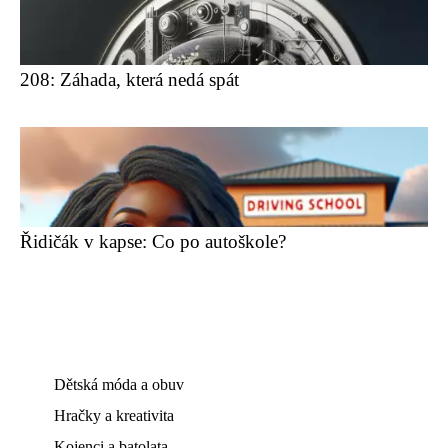
208: Záhada, která nedá spát
Řidičák v kapse: Co po autoškole?
Dětská móda a obuv
Hračky a kreativita
Kojenci a batolata