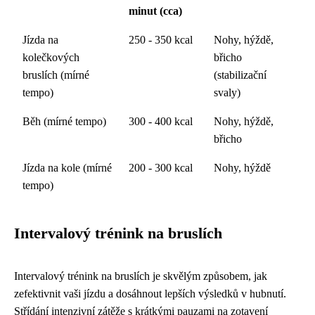
minut (cca)
Jízda na
250 - 350 kcal
Nohy, hýždě,
kolečkových
břicho
bruslích (mírné
(stabilizační
tempo)
svaly)
Běh (mírné tempo)
300 - 400 kcal
Nohy, hýždě,
břicho
Jízda na kole (mírné
200 - 300 kcal
Nohy, hýždě
tempo)
Intervalový trénink na bruslích
Intervalový trénink na bruslích je skvělým způsobem, jak
zefektivnit vaši jízdu a dosáhnout lepších výsledků v hubnutí.
Střídání intenzivní zátěže s krátkými pauzami na zotavení