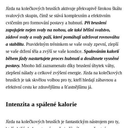
Jízda na kolečkových bruslích aktivuje překvapivě širokou škálu
svalových skupin, čímž se stává komplexním a efektivním
cvičením pro formování postavy a hubnutí.
Při bruslení
zapojujete nejen svaly na nohou, ale také břišní svalstvo,
zádové svaly a svaly paží, které pomáhají udržovat rovnováhu
a stabilitu
. Pravidelným tréninkem se vaše svaly zpevní, zlepší
se vaše držení těla a zvýší se vaše kondice.
Spalováním kalorií
během jízdy nastartujete proces hubnutí a dosáhnete vysněné
postavy.
Mnoho lidí zaznamenalo díky bruslení úbytek váhy,
zlepšení nálady a celkové zvýšení energie. Jízda na kolečkových
bruslích je tak skvělou volbou pro ty, kteří hledají zábavnou a
efektivní cestu ke zdravějšímu a šťastnějšímu já.
Intenzita a spálené kalorie
Jízda na kolečkových bruslích je fantastickým nástrojem pro ty,