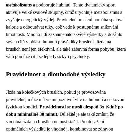
metabolismus
a podporuje hubnutí. Tento dynamický sport
aktivuje velké svalové skupiny, čímž urychluje metabolismus a
zvyšuje energetický výdej. Pravidelné bruslení pomáhá spalovat
kalorie a odbourávat tuky, což vede k postupnému snižování
hmotnosti. Mnoho lidí zaznamenalo skvělé výsledky a dosáhlo
svých cílů v oblasti hubnutí právě díky bruslení. Jízda na
bruslích není jen efektivní, ale také zábavná forma pohybu, která
vám pomůže cítit se lépe fyzicky i psychicky.
Pravidelnost a dlouhodobé výsledky
Jízda na kolečkových bruslích, pokud je provozována
pravidelně, může mít velmi pozitivní vliv na hubnutí a celkovou
fyzickou kondici.
Pravidelností se myslí alespoň 3x týdně po
dobu minimálně 30 minut
. Důležité je ale také zmínit, že
samotná jízda na bruslích nemusí stačit. Pro dosažení
optimálních výsledků je vhodné ji kombinovat se zdravou