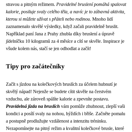
stravou a pitným režimem.
Pravidelné bruslení pomáhá spalovat
kalorie, posiluje svaly celého těla, a navíc je to zábavná aktivita,
kterou si můžete užívat s přáteli nebo rodinou
. Mnoho lidí
zaznamenalo skvělé výsledky, když začali pravidelně bruslit.
Například paní Jana z Prahy zhubla díky bruslení a úpravě
jídelníčku 10 kilogramů za 4 měsíce a cítí se skvěle. Inspirace je
všude kolem nás, stačí se jen odhodlat a začít!
Tipy pro začátečníky
Začít s jízdou na kolečkových bruslích za účelem hubnutí je
skvělý nápad! Nejenže se budete cítit skvěle na čerstvém
vzduchu, ale zároveň spálíte kalorie a zpevníte postavu.
Pravidelná jízda na bruslích
vám pomůže zhubnout, zlepší vaši
kondici a posílí svaly na nohou, hýždích i břiše. Začněte pomalu
a postupně prodlužujte vzdálenost a intenzitu tréninku.
Nezapomínejte na pitný režim a kvalitní kolečkové brusle, které