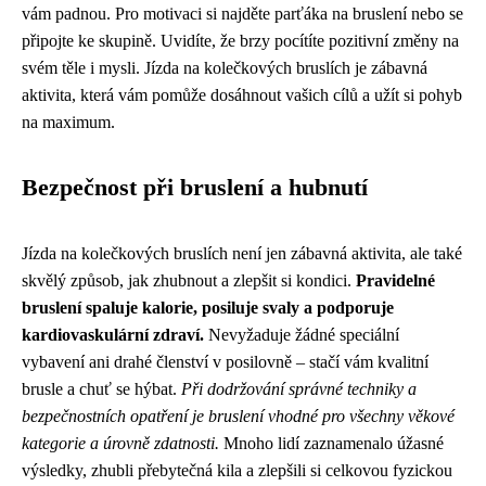
vám padnou. Pro motivaci si najděte parťáka na bruslení nebo se
připojte ke skupině. Uvidíte, že brzy pocítíte pozitivní změny na
svém těle i mysli. Jízda na kolečkových bruslích je zábavná
aktivita, která vám pomůže dosáhnout vašich cílů a užít si pohyb
na maximum.
Bezpečnost při bruslení a hubnutí
Jízda na kolečkových bruslích není jen zábavná aktivita, ale také
skvělý způsob, jak zhubnout a zlepšit si kondici.
Pravidelné
bruslení spaluje kalorie, posiluje svaly a podporuje
kardiovaskulární zdraví.
Nevyžaduje žádné speciální
vybavení ani drahé členství v posilovně – stačí vám kvalitní
brusle a chuť se hýbat.
Při dodržování správné techniky a
bezpečnostních opatření je bruslení vhodné pro všechny věkové
kategorie a úrovně zdatnosti.
Mnoho lidí zaznamenalo úžasné
výsledky, zhubli přebytečná kila a zlepšili si celkovou fyzickou