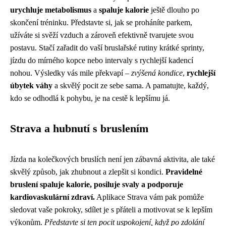
urychluje metabolismus
a
spaluje kalorie
ještě dlouho po
skončení tréninku. Představte si, jak se proháníte parkem,
užíváte si svěží vzduch a zároveň efektivně tvarujete svou
postavu. Stačí zařadit do vaší bruslařské rutiny krátké sprinty,
jízdu do mírného kopce nebo intervaly s rychlejší kadencí
nohou. Výsledky vás mile překvapí –
zvýšená kondice
,
rychlejší
úbytek váhy
a skvělý pocit ze sebe sama. A pamatujte, každý,
kdo se odhodlá k pohybu, je na cestě k lepšímu já.
Strava a hubnutí s bruslením
Jízda na kolečkových bruslích není jen zábavná aktivita, ale také
skvělý způsob, jak zhubnout a zlepšit si kondici.
Pravidelné
bruslení spaluje kalorie, posiluje svaly a podporuje
kardiovaskulární zdraví.
Aplikace Strava vám pak pomůže
sledovat vaše pokroky, sdílet je s přáteli a motivovat se k lepším
výkonům.
Představte si ten pocit uspokojení, když po zdolání