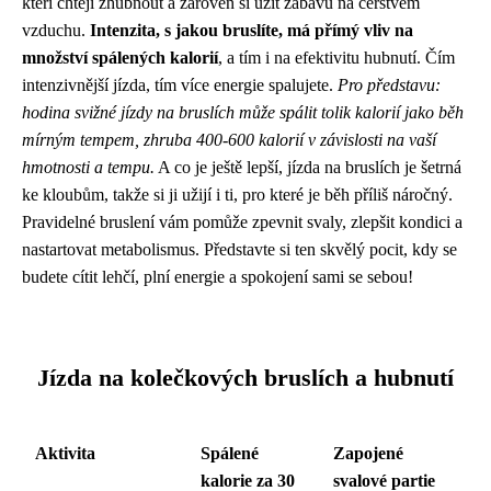
kteří chtějí zhubnout a zároveň si užít zábavu na čerstvém
vzduchu.
Intenzita, s jakou bruslíte, má přímý vliv na
množství spálených kalorií
, a tím i na efektivitu hubnutí. Čím
intenzivnější jízda, tím více energie spalujete.
Pro představu:
hodina svižné jízdy na bruslích může spálit tolik kalorií jako běh
mírným tempem, zhruba 400-600 kalorií v závislosti na vaší
hmotnosti a tempu.
A co je ještě lepší, jízda na bruslích je šetrná
ke kloubům, takže si ji užijí i ti, pro které je běh příliš náročný.
Pravidelné bruslení vám pomůže zpevnit svaly, zlepšit kondici a
nastartovat metabolismus. Představte si ten skvělý pocit, kdy se
budete cítit lehčí, plní energie a spokojení sami se sebou!
Jízda na kolečkových bruslích a hubnutí
Aktivita
Spálené
Zapojené
kalorie za 30
svalové partie