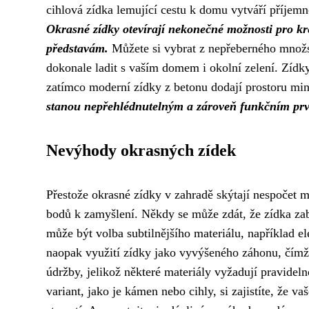
cihlová zídka lemující cestu k domu vytváří příjemn
Okrasné zídky otevírají nekonečné možnosti pro kr
představám.
Můžete si vybrat z nepřeberného množstv
dokonale ladit s vaším domem i okolní zelení. Zíd
zatímco moderní zídky z betonu dodají prostoru min
stanou nepřehlédnutelným a zároveň funkčním prv
Nevýhody okrasných zídek
Přestože okrasné zídky v zahradě skýtají nespočet mož
bodů k zamyšlení. Někdy se může zdát, že zídka za
může být volba subtilnějšího materiálu, například e
naopak využití zídky jako vyvýšeného záhonu, čímž s
údržby, jelikož některé materiály vyžadují pravidel
variant, jako je kámen nebo cihly, si zajistíte, že