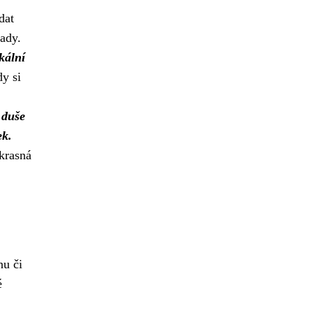
dat
rady.
kální
y si
 duše
ek.
okrasná
nu či
é