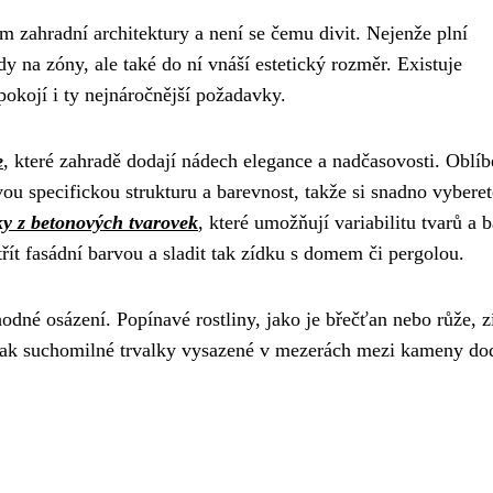
m zahradní architektury a není se čemu divit. Nejenže plní
y na zóny, ale také do ní vnáší estetický rozměr. Existuje
okojí i ty nejnáročnější požadavky.
e
, které zahradě dodají nádech elegance a nadčasovosti. Oblíb
u specifickou strukturu a barevnost, takže si snadno vyberet
ky z betonových tvarovek
, které umožňují variabilitu tvarů a b
ít fasádní barvou a sladit tak zídku s domem či pergolou.
odné osázení. Popínavé rostliny, jako je břečťan nebo růže, 
pak suchomilné trvalky vysazené v mezerách mezi kameny dod