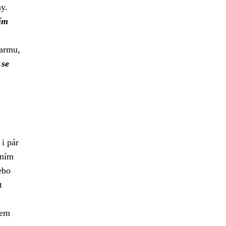
ny.
ním
šarmu,
 se
 i pár
ením
ebo
t
mem