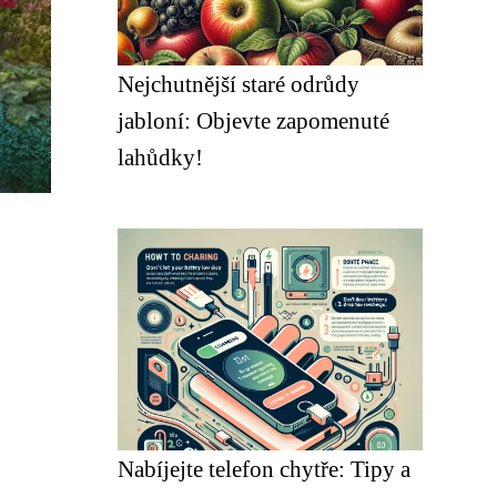
Nejchutnější staré odrůdy
jabloní: Objevte zapomenuté
lahůdky!
Nabíjejte telefon chytře: Tipy a