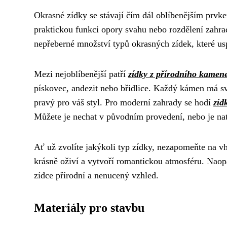
Okrasné zídky se stávají čím dál oblíbenějším prvke
praktickou funkci opory svahu nebo rozdělení zahrad
nepřeberné množství typů okrasných zídek, které usp
Mezi nejoblíbenější patří
zídky z přírodního kamen
pískovec, andezit nebo břidlice. Každý kámen má svo
pravý pro váš styl. Pro moderní zahrady se hodí
zíd
Můžete je nechat v původním provedení, nebo je natř
Ať už zvolíte jakýkoli typ zídky, nezapomeňte na vh
krásně oživí a vytvoří romantickou atmosféru. Nao
zídce přírodní a nenucený vzhled.
Materiály pro stavbu