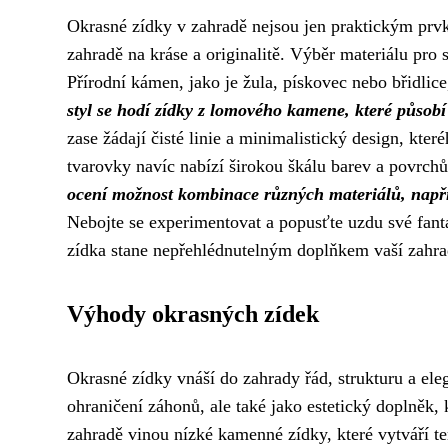
Okrasné zídky v zahradě nejsou jen praktickým prvke
zahradě na kráse a originalitě. Výběr materiálu pro 
Přírodní kámen, jako je žula, pískovec nebo břidlic
styl se hodí zídky z lomového kamene, které působ
zase žádají čisté linie a minimalistický design, kt
tvarovky navíc nabízí širokou škálu barev a povrchů
ocení možnost kombinace různých materiálů, napřík
Nebojte se experimentovat a popusťte uzdu své fanta
zídka stane nepřehlédnutelným doplňkem vaší zahra
Výhody okrasných zídek
Okrasné zídky vnáší do zahrady řád, strukturu a ele
ohraničení záhonů, ale také jako estetický doplněk, k
zahradě vinou nízké kamenné zídky, které vytváří 