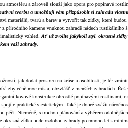
ou atmosféru a zároveň slouží jako opora pro popínavé rostli
eativní tvorbu a umožňují vám přizpůsobit si zahradu vlast
í materiálů, tvarů a barev a vytvořit tak zídky, které budou
ky z přírodního kamene vnuknou zahradě nádech rustikálního 
imalistický vzhled.
Ať už zvolíte jakýkoli styl, okrasné zídky
kem vaší zahrady.
ností, jak dodat prostoru na kráse a osobitosti, je fér zmínit
bírá zbytečně moc místa, obzvlášť v menších zahradách. Řeš
legantní kovové konstrukce obrostlé popínavými rostlinami, n
pojíte praktické s estetickým. Také je dobré zvážit náročnos
nou péči. Nicméně, s trochou plánování a výběrem odolnějších
 vaše okrasná zídka bude ozdobou zahrady po mnoho let s mini