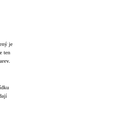
ený je
e ten
arev.
zídku
ají