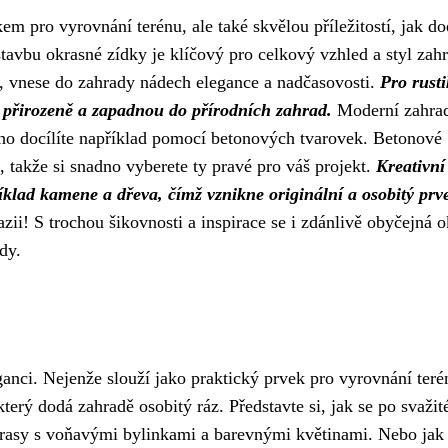
m pro vyrovnání terénu, ale také skvělou příležitostí, jak do
stavbu okrasné zídky je klíčový pro celkový vzhled a styl zah
e, vnese do zahrady nádech elegance a nadčasovosti.
Pro rusti
í přirozeně a zapadnou do přírodních zahrad.
Moderní zahrad
erého docílíte například pomocí betonových tvarovek. Betonové
, takže si snadno vyberete ty pravé pro váš projekt.
Kreativní
lad kamene a dřeva, čímž vznikne originální a osobitý prv
zii! S trochou šikovnosti a inspirace se i zdánlivě obyčejná 
dy.
ganci. Nejenže slouží jako praktický prvek pro vyrovnání teré
terý dodá zahradě osobitý ráz. Představte si, jak se po svažit
terasy s voňavými bylinkami a barevnými květinami. Nebo jak