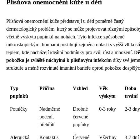
Plísňová onemocnění kůže u dětí
Plísňová onemocnění kůže představují u dětí poměrně častý
dermatologický problém, který se může projevovat různými způsob
včetně výskytu pupínků na nohách. Tyto infekce způsobené
mikroskopickými houbami postihují zejména oblasti s vyšší vlhkostí
teplem, kde nacházejí ideální podmínky pro svůj růst a množení.
Dě
pokožka je zvláště náchylná k plísňovým infekcím
díky své jemn
struktuře a méně rozvinuté imunitní bariéře oproti pokožce dospělýc
Typ
Příčina
Vzhled
Věk
Doba
pupínků
výskytu
trvání
Potničky
Nadměrné
Drobné
0-3 roky
2-3 dny
pocení,
červené
přehřátí
pupínky
Alergická
Kontakt s
Červené
Všechny
3-7 dní