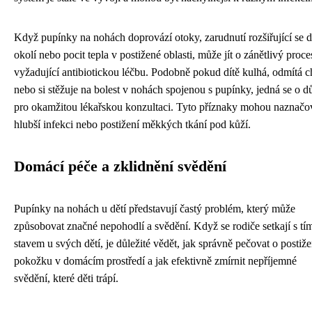
Když pupínky na nohách doprovází otoky, zarudnutí rozšiřující se 
okolí nebo pocit tepla v postižené oblasti, může jít o zánětlivý proce
vyžadující antibiotickou léčbu. Podobně pokud dítě kulhá, odmítá c
nebo si stěžuje na bolest v nohách spojenou s pupínky, jedná se o 
pro okamžitou lékařskou konzultaci. Tyto příznaky mohou naznačo
hlubší infekci nebo postižení měkkých tkání pod kůží.
Domácí péče a zklidnění svědění
Pupínky na nohách u dětí představují častý problém, který může
způsobovat značné nepohodlí a svědění. Když se rodiče setkají s tí
stavem u svých dětí, je důležité vědět, jak správně pečovat o postiž
pokožku v domácím prostředí a jak efektivně zmírnit nepříjemné
svědění, které děti trápí.