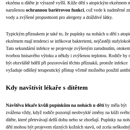
ekzému u dítěte je výrazně vyšší. Kůže dětí s atopickým ekzémem 
narušenou
ochrannou bariérovou funkci
, což vede k nadměrné zt
vody a zvýšené propustnosti pro alergeny a dráždivé látky.
Typickým příznakem je také to, že pupínky na nohách u dětí s ato
ekzémem mají tendenci se infikovat bakteriemi, nejčastěji stafyloko
Tato sekundární infekce se projevuje zvýšeným zarudnutím, otokem
tvorbou hnisavého výtoku a někdy i zvýšenou teplotou. Rodiče by 
být obzvláště bdělí při pozorování těchto příznaků, protože infekce
vyžaduje odlišný terapeutický přístup včetně možného použití antibi
Kdy navštívit lékaře s dítětem
Návštěva lékaře kvůli pupínkům na nohách u dětí
by měla být
zvážena vždy, když rodiče pozorují neobvyklé změny na kůži svéh
dítěte, které přetrvávají delší dobu nebo se zhoršují. Pupínky na no
dětí mohou být projevem různých kožních stavů, od zcela neškodn