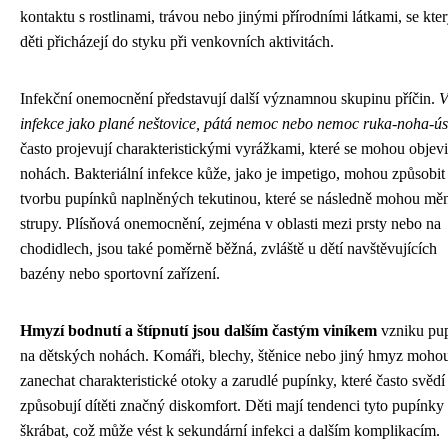
kontaktu s rostlinami, trávou nebo jinými přírodními látkami, se kte
děti přicházejí do styku při venkovních aktivitách.
Infekční onemocnění představují další významnou skupinu příčin.
V
infekce jako plané neštovice, pátá nemoc nebo nemoc ruka-noha-ús
často projevují charakteristickými vyrážkami, které se mohou objevit
nohách. Bakteriální infekce kůže, jako je impetigo, mohou způsobit
tvorbu pupínků naplněných tekutinou, které se následně mohou měn
strupy. Plísňová onemocnění, zejména v oblasti mezi prsty nebo na
chodidlech, jsou také poměrně běžná, zvláště u dětí navštěvujících
bazény nebo sportovní zařízení.
Hmyzí bodnutí a štípnutí jsou dalším častým viníkem
vzniku pu
na dětských nohách. Komáři, blechy, štěnice nebo jiný hmyz moho
zanechat charakteristické otoky a zarudlé pupínky, které často svědí
způsobují dítěti značný diskomfort. Děti mají tendenci tyto pupínky
škrábat, což může vést k sekundární infekci a dalším komplikacím.