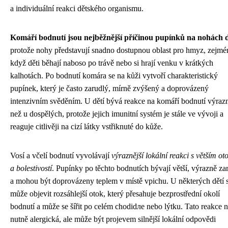
a individuální reakci dětského organismu.
Komáří bodnutí jsou nejběžnější příčinou pupínků na nohách d
protože nohy představují snadno dostupnou oblast pro hmyz, zejmé
když děti běhají naboso po trávě nebo si hrají venku v krátkých
kalhotách. Po bodnutí komára se na kůži vytvoří charakteristický
pupínek, který je často zarudlý, mírně zvýšený a doprovázený
intenzivním svěděním. U dětí bývá reakce na komáří bodnutí výrazn
než u dospělých, protože jejich imunitní systém je stále ve vývoji a
reaguje citlivěji na cizí látky vstřiknuté do kůže.
Vosí a včelí bodnutí vyvolávají
výraznější lokální reakci s větším o
a bolestivostí
. Pupínky po těchto bodnutích bývají větší, výrazně za
a mohou být doprovázeny teplem v místě vpichu. U některých dětí 
může objevit rozsáhlejší otok, který přesahuje bezprostřední okolí
bodnutí a může se šířit po celém chodidле nebo lýtku. Tato reakce n
nutně alergická, ale může být projevem silnější lokální odpovědi