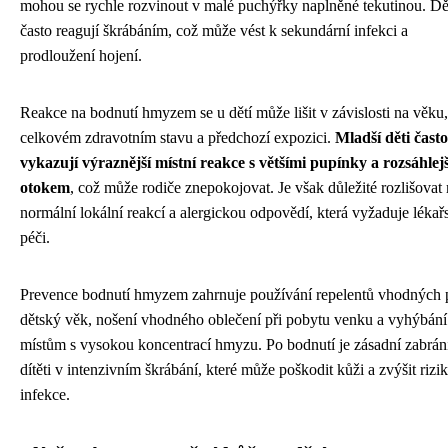
mohou se rychle rozvinout v malé puchýřky naplněné tekutinou. Dě
často reagují škrábáním, což může vést k sekundární infekci a
prodloužení hojení.
Reakce na bodnutí hmyzem se u dětí může lišit v závislosti na věku,
celkovém zdravotním stavu a předchozí expozici.
Mladší děti často
vykazují výraznější místní reakce s většími pupínky a rozsáhlej
otokem
, což může rodiče znepokojovat. Je však důležité rozlišovat
normální lokální reakcí a alergickou odpovědí, která vyžaduje léka
péči.
Prevence bodnutí hmyzem zahrnuje používání repelentů vhodných 
dětský věk, nošení vhodného oblečení při pobytu venku a vyhýbání
místům s vysokou koncentrací hmyzu. Po bodnutí je zásadní zabrán
dítěti v intenzivním škrábání, které může poškodit kůži a zvýšit rizi
infekce.