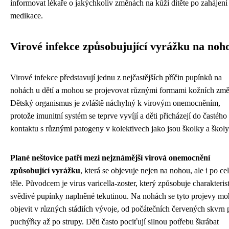
informovat lékaře o jakýchkoliv změnách na kůži dítěte po zahájení
medikace.
Virové infekce způsobujující vyrážku na noh
Virové infekce představují jednu z nejčastějších příčin pupínků na
nohách u dětí a mohou se projevovat různými formami kožních změ
Dětský organismus je zvláště náchylný k virovým onemocněním,
protože imunitní systém se teprve vyvíjí a děti přicházejí do častého
kontaktu s různými patogeny v kolektivech jako jsou školky a školy
Plané neštovice patří mezi nejznámější virová onemocnění
způsobující vyrážku
, která se objevuje nejen na nohou, ale i po c
těle. Původcem je virus varicella-zoster, který způsobuje charakteris
svědivé pupínky naplněné tekutinou. Na nohách se tyto projevy m
objevit v různých stádiích vývoje, od počátečních červených skvrn 
puchýřky až po strupy. Děti často pociťují silnou potřebu škrábat