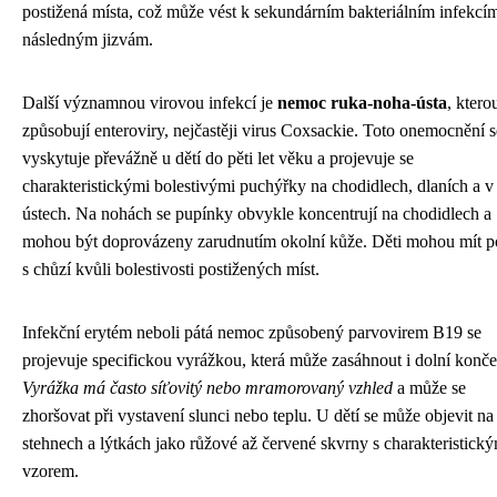
postižená místa, což může vést k sekundárním bakteriálním infekcí
následným jizvám.
Další významnou virovou infekcí je
nemoc ruka-noha-ústa
, ktero
způsobují enteroviry, nejčastěji virus Coxsackie. Toto onemocnění s
vyskytuje převážně u dětí do pěti let věku a projevuje se
charakteristickými bolestivými puchýřky na chodidlech, dlaních a v
ústech. Na nohách se pupínky obvykle koncentrují na chodidlech a
mohou být doprovázeny zarudnutím okolní kůže. Děti mohou mít p
s chůzí kvůli bolestivosti postižených míst.
Infekční erytém neboli pátá nemoc způsobený parvovirem B19 se
projevuje specifickou vyrážkou, která může zasáhnout i dolní konče
Vyrážka má často síťovitý nebo mramorovaný vzhled
a může se
zhoršovat při vystavení slunci nebo teplu. U dětí se může objevit na
stehnech a lýtkách jako růžové až červené skvrny s charakteristick
vzorem.