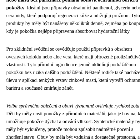
pokožky
. Ideální jsou přípravky obsahující panthenol, glycerin neb
ceramidy, které podporují regeneraci kůže a udržují ji pružnou. Tyto
produkty by měly být nanášeny několikrát denně, zejména po koupe
kdy je pokožka nejlépe připravena absorbovat hydratační látky.
Pro zklidnění svědění se osvědčuje použití přípravků s obsahem
ovesných koloidu nebo aloe vera, které mají přirozené protizánětliv
vlastnosti. Tyto přírodní ingredience jemně uklidňují podrážděnou
pokožku bez rizika dalšího podráždění. Některé rodiče také nacháze
úlevu v aplikaci tenkých vrstev zinková masti, která vytváří ochran
bariéru a současně zmírňuje zánět.
Volba správného oblečení a obuvi významně ovlivňuje rychlost zota
Děti by měly nosit ponožky z přírodních materiálů, jako je bavlna, k
umožňuje pokožce dýchat a odvádí vlhkost. Syntetické materiály b
měly být vyloučeny, protože mohou způsobit nadměrné pocení a
zhoršení stavu. Obuv by měla být vzdušná a dostatečně prostorná, 