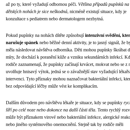
až po ty, které vyžadují odbornou péči.
Většina případů pupínků na
dětských nohách je sice neškodná
, nicméně existují situace, kdy je
konzultace s pediatrem nebo dermatologem nezbytná.
Pokud pupínky na nohách dítěte způsobují
intenzivní svědění, kte
narušuje spánek
nebo běžné denní aktivity, je to jasný signál, že b
měla následovat návštěva odborníka. Děti mohou pupínky škrábat d
míry, že dochází k poranění kůže a vzniku sekundárních infekcí. K
rodiče zaznamenají, že pupínky začínají krvácet, mokvat nebo se z 
uvolňuje hnisavý výtok, jedná se o závažnější stav vyžadující lékař
intervenci. Tyto příznaky mohou naznačovat bakteriální infekci, kte
bez odpovídající léčby může vést ke komplikacím.
Dalším důvodem pro návštěvu lékaře je situace, kdy se pupínky
ryc
šíří po celé noze nebo dokonce na další části těla
. Tento rychlý rozv
může být příznakem virové nebo bakteriální infekce, alergické reak
nebo jiného systémového onemocnění. Stejně tak by rodiče měli