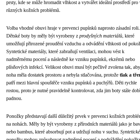
prsty, kde se může hromadit vlhkost a vytvářet ideální prostředí pro
různých kožních problémů.
Volba vhodné obuvi hraje v prevenci pupínků naprosto zásadní roli.
Dětské boty by měly být vyrobeny z
prodyšných materiálů
, které
umožňují přirozené proudění vzduchu a odvádění vlhkosti od poko
Syntetické materiály, které zabraňují ventilaci, mohou vést k
nadměrnému pocení a následně ke vzniku pupínků, ekzémů nebo
plísňových infekcí. Velikost obuvi musí být pečlivě zvolena tak, ab
noha měla dostatek prostoru a nebyla stlačována, protože
tlak a tře
patří mezi hlavní spouštěče vzniku pupínků a puchýřů. Děti rychle
rostou, proto je nutné pravidelně kontrolovat, zda jim boty stále dob
padnou.
Ponožky představují další důležitý prvek v prevenci kožních probl
na nohách. Měly by být vyrobeny z přírodních materiálů jako je ba
nebo bambus, které absorbují pot a udržují nohu v suchu.
Syntetické
ponožky
mohou způsobovat nadměrné pocení a podráždění pokožky