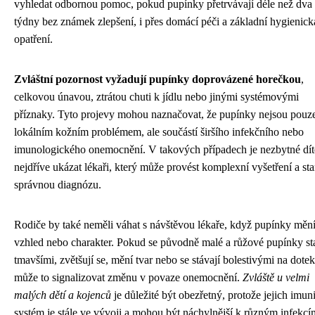
vyhledat odbornou pomoc, pokud pupínky přetrvávají déle než dva
týdny bez známek zlepšení, i přes domácí péči a základní hygienick
opatření.
Zvláštní pozornost vyžadují pupínky doprovázené horečkou
,
celkovou únavou, ztrátou chuti k jídlu nebo jinými systémovými
příznaky. Tyto projevy mohou naznačovat, že pupínky nejsou pouz
lokálním kožním problémem, ale součástí širšího infekčního nebo
imunologického onemocnění. V takových případech je nezbytné dít
nejdříve ukázat lékaři, který může provést komplexní vyšetření a sta
správnou diagnózu.
Rodiče by také neměli váhat s návštěvou lékaře, když pupínky mění
vzhled nebo charakter. Pokud se původně malé a růžové pupínky s
tmavšími, zvětšují se, mění tvar nebo se stávají bolestivými na dotek
může to signalizovat změnu v povaze onemocnění.
Zvláště u velmi
malých dětí a kojenců
je důležité být obezřetný, protože jejich imuni
systém je stále ve vývoji a mohou být náchylnější k různým infekcí