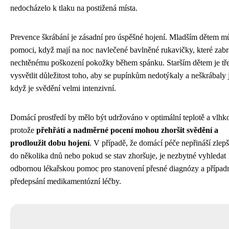
nedocházelo k tlaku na postižená místa.
Prevence škrábání je zásadní pro úspěšné hojení. Mladším dětem m
pomoci, když mají na noc navlečené bavlněné rukavičky, které zabr
nechtěnému poškození pokožky během spánku. Starším dětem je tř
vysvětlit důležitost toho, aby se pupínkům nedotýkaly a neškrábaly j
když je svědění velmi intenzivní.
Domácí prostředí by mělo být udržováno v optimální teplotě a vlhko
protože
přehřátí a nadměrné pocení mohou zhoršit svědění a
prodloužit dobu hojení
. V případě, že domácí péče nepřináší zlepš
do několika dnů nebo pokud se stav zhoršuje, je nezbytné vyhledat
odbornou lékařskou pomoc pro stanovení přesné diagnózy a případ
předepsání medikamentózní léčby.