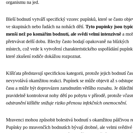
organismu na jed.
Bleší bodnutí vytváří specifický vzorec pupínků, které se často obje
ve skupinách nebo řadách na nohách dětí.
Tyto pupínky jsou typi
menší než po komářím bodnutí, ale svědí velmi intenzivně
a mo
přetrvávat delší dobu. Blechy často bodají opakovaně na blízkých
místech, což vede k vytvoření charakteristického uspořádání pupínk
které zkušení rodiče dokážou rozpoznat.
Klíšťata představují specifickou kategorii, protože jejich bodnutí čas
nevyvolává okamžitou reakci. Pupínek se může objevit až s odstup
času a může být doprovázen zarudnutím většího rozsahu. Je důležit
pravidelně kontrolovat nohy dětí po pobytu v přírodě, protože
včas
odstranění klíštěte snižuje riziko přenosu infekčních onemocnění
.
Mravenci mohou způsobit bolestivá bodnutí s okamžitou pálčivou r
Pupínky po mravenčích bodnutích bývají drobné, ale velmi svědivé