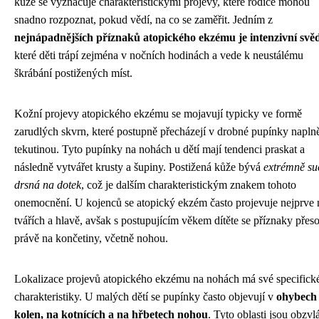
kůže se vyznačuje charakteristickými projevy, které rodiče mohou
snadno rozpoznat, pokud vědí, na co se zaměřit. Jedním z
nejnápadnějších příznaků atopického ekzému je intenzivní svě
které děti trápí zejména v nočních hodinách a vede k neustálému
škrábání postižených míst.
Kožní projevy atopického ekzému se mojavují typicky ve formě
zarudlých skvrn, které postupně přecházejí v drobné pupínky napln
tekutinou. Tyto pupínky na nohách u dětí mají tendenci praskat a
následně vytvářet krusty a šupiny. Postižená kůže bývá
extrémně su
drsná na dotek
, což je dalším charakteristickým znakem tohoto
onemocnění. U kojenců se atopický ekzém často projevuje nejprve 
tvářích a hlavě, avšak s postupujícím věkem dítěte se příznaky přes
právě na končetiny, včetně nohou.
Lokalizace projevů atopického ekzému na nohách má své specifick
charakteristiky. U malých dětí se pupínky často objevují v
ohybech
kolen, na kotnících a na hřbetech nohou
. Tyto oblasti jsou obzvl