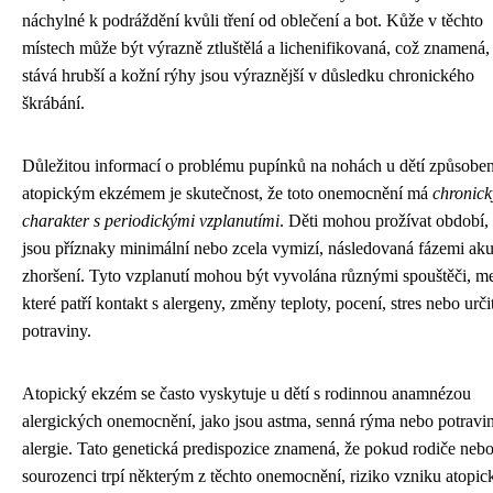
náchylné k podráždění kvůli tření od oblečení a bot. Kůže v těchto
místech může být výrazně ztluštělá a lichenifikovaná, což znamená,
stává hrubší a kožní rýhy jsou výraznější v důsledku chronického
škrábání.
Důležitou informací o problému pupínků na nohách u dětí způsobe
atopickým ekzémem je skutečnost, že toto onemocnění má
chronick
charakter s periodickými vzplanutími
. Děti mohou prožívat období,
jsou příznaky minimální nebo zcela vymizí, následovaná fázemi ak
zhoršení. Tyto vzplanutí mohou být vyvolána různými spouštěči, m
které patří kontakt s alergeny, změny teploty, pocení, stres nebo urči
potraviny.
Atopický ekzém se často vyskytuje u dětí s rodinnou anamnézou
alergických onemocnění, jako jsou astma, senná rýma nebo potravi
alergie. Tato genetická predispozice znamená, že pokud rodiče neb
sourozenci trpí některým z těchto onemocnění, riziko vzniku atopi