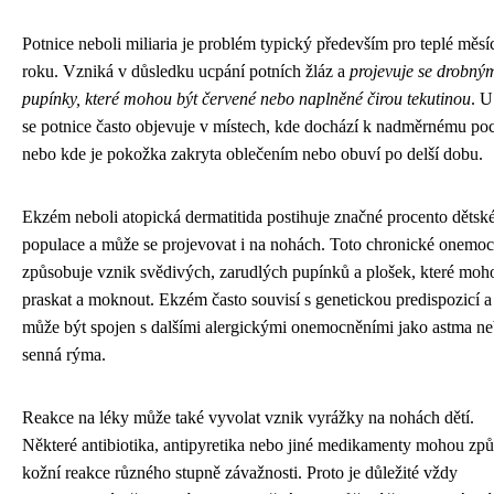
Potnice neboli miliaria je problém typický především pro teplé měsí
roku. Vzniká v důsledku ucpání potních žláz a
projevuje se drobný
pupínky, které mohou být červené nebo naplněné čirou tekutinou
. U
se potnice často objevuje v místech, kde dochází k nadměrnému po
nebo kde je pokožka zakryta oblečením nebo obuví po delší dobu.
Ekzém neboli atopická dermatitida postihuje značné procento dětsk
populace a může se projevovat i na nohách. Toto chronické onemo
způsobuje vznik svědivých, zarudlých pupínků a plošek, které moh
praskat a moknout. Ekzém často souvisí s genetickou predispozicí a
může být spojen s dalšími alergickými onemocněními jako astma n
senná rýma.
Reakce na léky může také vyvolat vznik vyrážky na nohách dětí.
Některé antibiotika, antipyretika nebo jiné medikamenty mohou způ
kožní reakce různého stupně závažnosti. Proto je důležité vždy