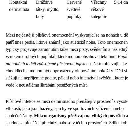
Kontaktní
Dráždivé
Červené
Všechny
5-14 dn
dermatitida
látky, mýdlo,
svědivé
věkové
boty
pupínky
kategorie
Mezi nejčastější plísňová onemocnění vyskytující se na nohách u dě
patří tinea pedis, lidově známá jako atletická noha. Toto onemocněn
typicky projevuje zarudnutím kůže mezi prsty, svěděním a následn
vznikem drobných pupínků, které mohou obsahovat tekutinu.
Pupí
na nohách u dětí způsobené plísňovou infekcí
se často objevují také
chodidlech a mohou být doprovázeny olupováním pokožky. Děti si 
stěžují na nepříjemné pocity, pálení nebo intenzivní svědění, které je
vede k neustálému škrábání postižených míst.
Plísňové infekce se mezi dětmi snadno přenášejí v prostředí s vyso
vlhkostí, jako jsou bazény, sprchy ve sportovních zařízeních nebo
společné šatny.
Mikroorganismy přežívají na vlhkých površích
a
snadno se přenášejí při chůzi naboso v těchto prostorách. Sdílení ob