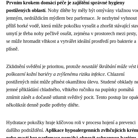
Prvním krokem domácí péče je zajištění správné hygieny
postižených oblastí
. Nohy dítěte by měly být omývány vlažnou vo
jemným, nedráždicím mýdlem bez parfemace. Je nezbytné vyhnout 
příliš horké vodě, která může pokožku vysušit a zhoršit stávající sta
umytí je třeba nohy pečlivě osušit, zejména v prostorech mezi prsty,
se může hromadit vlhkost a vytvářet ideální prostředí pro bakterie a
plísně.
Zklidnění svědění je prioritou, protože
neustálé škrábání může vést 
poškození kožní bariéry a zvýšenému riziku infekce
. Chlazení
postižených míst může přinést okamžitou úlevu. Studené obklady n
jemné přikládání chladného, vlhkého ručníku na pupínky pomáhá
zmírnit zánět a dočasně utlumit svědivý pocit. Tento postup lze opa
několikrát denně podle potřeby dítěte.
Hydratace pokožky hraje klíčovou roli v procesu hojení a prevenci
dalšího podráždění.
Aplikace hypoalergenních zvlhčujících kré
nebo mastí bez parfemace pomáhá obnovit ochrannou bariéru