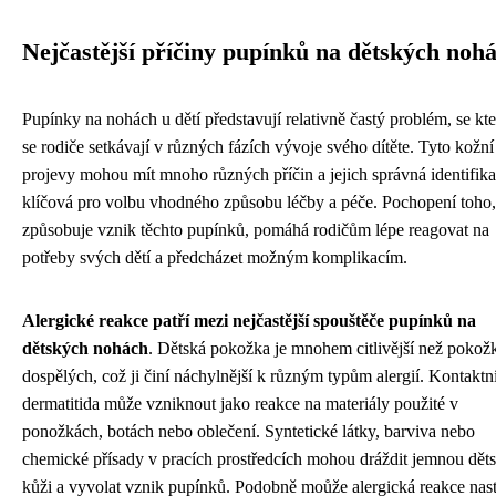
Nejčastější příčiny pupínků na dětských noh
Pupínky na nohách u dětí představují relativně častý problém, se kt
se rodiče setkávají v různých fázích vývoje svého dítěte. Tyto kožní
projevy mohou mít mnoho různých příčin a jejich správná identifika
klíčová pro volbu vhodného způsobu léčby a péče. Pochopení toho,
způsobuje vznik těchto pupínků, pomáhá rodičům lépe reagovat na
potřeby svých dětí a předcházet možným komplikacím.
Alergické reakce patří mezi nejčastější spouštěče pupínků na
dětských nohách
. Dětská pokožka je mnohem citlivější než pokož
dospělých, což ji činí náchylnější k různým typům alergií. Kontaktn
dermatitida může vzniknout jako reakce na materiály použité v
ponožkách, botách nebo oblečení. Syntetické látky, barviva nebo
chemické přísady v pracích prostředcích mohou dráždit jemnou dět
kůži a vyvolat vznik pupínků. Podobně moůže alergická reakce nast