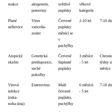
reakce
alergenem,
svědivé
věkové
potraviny
pupínky
kategorie
Plané
Virus
Červené
2-10 let
7-10 dn
neštovice
varicella-
pupínky
zoster
měnící se
v
puchýřky
Atopický
Genetická
Červené
3 měsíce
Chronic
ekzém
predispozice,
šupinaté
- 5 let
týdny a
suché
pupínky
měsíce
pokožky
Virová
Enterovirus
Malé
6 měsíců
7-10 dn
infekce
červené
- 5 let
(ruka-
pupínky,
noha-ústa)
puchýřky