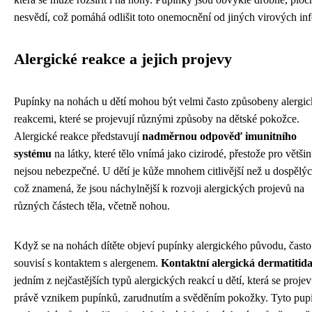
nesvědí, což pomáhá odlišit toto onemocnění od jiných virových inf
Alergické reakce a jejich projevy
Pupínky na nohách u dětí mohou být velmi často způsobeny alergi
reakcemi, které se projevují různými způsoby na dětské pokožce.
Alergické reakce představují
nadměrnou odpověď imunitního
systému
na látky, které tělo vnímá jako cizirodé, přestože pro většin
nejsou nebezpečné. U dětí je kůže mnohem citlivější než u dospělýc
což znamená, že jsou náchylnější k rozvoji alergických projevů na
různých částech těla, včetně nohou.
Když se na nohách dítěte objeví pupínky alergického původu, často
souvisí s kontaktem s alergenem.
Kontaktní alergická dermatitid
jedním z nejčastějších typů alergických reakcí u dětí, která se projev
právě vznikem pupínků, zarudnutím a svěděním pokožky. Tyto pup