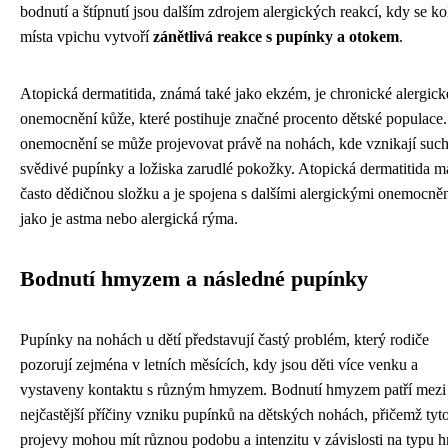
bodnutí a štípnutí jsou dalším zdrojem alergických reakcí, kdy se k
místa vpichu vytvoří
zánětlivá reakce s pupínky a otokem
.
Atopická dermatitida, známá také jako ekzém, je chronické alergick
onemocnění kůže, které postihuje značné procento dětské populace.
onemocnění se může projevovat právě na nohách, kde vznikají such
svědivé pupínky a ložiska zarudlé pokožky. Atopická dermatitida m
často dědičnou složku a je spojena s dalšími alergickými onemocně
jako je astma nebo alergická rýma.
Bodnutí hmyzem a následné pupínky
Pupínky na nohách u dětí představují častý problém, který rodiče
pozorují zejména v letních měsících, kdy jsou děti více venku a
vystaveny kontaktu s různým hmyzem. Bodnutí hmyzem patří mezi
nejčastější příčiny vzniku pupínků na dětských nohách, přičemž tyt
projevy mohou mít různou podobu a intenzitu v závislosti na typu