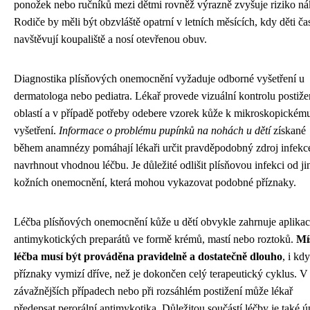
ponožek nebo ručníků mezi dětmi rovněž výrazně zvyšuje riziko ná
Rodiče by měli být obzvláště opatrní v letních měsících, kdy děti čas
navštěvují koupaliště a nosí otevřenou obuv.
Diagnostika plísňových onemocnění vyžaduje odborné vyšetření u
dermatologa nebo pediatra. Lékař provede vizuální kontrolu postiž
oblastí a v případě potřeby odebere vzorek kůže k mikroskopickém
vyšetření.
Informace o problému pupínků na nohách u dětí
získané
během anamnézy pomáhají lékaři určit pravděpodobný zdroj infekc
navrhnout vhodnou léčbu. Je důležité odlišit plísňovou infekci od j
kožních onemocnění, která mohou vykazovat podobné příznaky.
Léčba plísňových onemocnění kůže u dětí obvykle zahrnuje aplikac
antimykotických preparátů ve formě krémů, mastí nebo roztoků.
Mí
léčba musí být prováděna pravidelně a dostatečně dlouho
, i kd
příznaky vymizí dříve, než je dokončen celý terapeutický cyklus. V
závažnějších případech nebo při rozsáhlém postižení může lékař
předepsat perorální antimykotika. Důležitou součástí léčby je také 