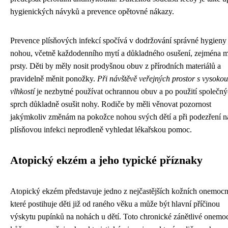
hygienických návyků a prevence opětovné nákazy.
Prevence plísňových infekcí spočívá v dodržování správné hygieny
nohou, včetně každodenního mytí a důkladného osušení, zejména m
prsty. Děti by měly nosit prodyšnou obuv z přírodních materiálů a
pravidelně měnit ponožky.
Při návštěvě veřejných prostor s vysokou
vlhkostí
je nezbytné používat ochrannou obuv a po použití společn
sprch důkladně osušit nohy. Rodiče by měli věnovat pozornost
jakýmkoliv změnám na pokožce nohou svých dětí a při podezření n
plísňovou infekci neprodleně vyhledat lékařskou pomoc.
Atopický ekzém a jeho typické příznaky
Atopický ekzém představuje jedno z nejčastějších kožních onemocn
které postihuje děti již od raného věku a může být hlavní příčinou
výskytu pupínků na nohách u dětí. Toto chronické zánětlivé onemo