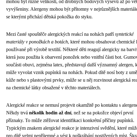
mohou být různé velikosti, od drobných bodových výsevů až po vět
vyvýšeniny. Alergeny mohou být přítomny v nejrůznějších materiál
se kterými přichází dětská pokožka do styku.
Mezi časté spouštěče alergických reakcí na nohách patří
syntetické
materiály v ponožkách a botách
, které mohou obsahovat chemické 
používané při výrobě textilií. Některé děti reagují alergicky na barvi
která jsou použita k obarvení ponožek nebo vnitřní části bot. Gumo
součásti obuvi, zejména latex, představují další významný alergen, 
může vyvolat vznik pupínků na nohách. Pokud dítě nosí boty z umě
kůže nebo s plastovými prvky, může se u něj rozvinout alergická re
na chemické látky obsažené v těchto materiálech.
Alergické reakce se nemusí projevit okamžitě po kontaktu s alerge
Někdy trvá
několik hodin až dní
, než se na pokožce objeví první
příznaky. To může ztěžovat identifikaci konkrétní příčiny pupínků.
Typickým znakem alergické reakce je intenzivní svědění, které můž
pro dítě velmi nepříjemné a vést k poškrábání postižených míst. Škr