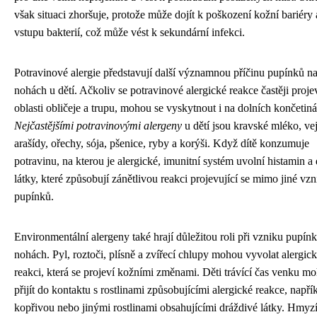
však situaci zhoršuje, protože může dojít k poškození kožní bariéry 
vstupu bakterií, což může vést k sekundární infekci.
Potravinové alergie představují další významnou příčinu pupínků n
nohách u dětí. Ačkoliv se potravinové alergické reakce častěji proje
oblasti obličeje a trupu, mohou se vyskytnout i na dolních končetin
Nejčastějšími potravinovými alergeny
u dětí jsou kravské mléko, vej
arašídy, ořechy, sója, pšenice, ryby a korýši. Když dítě konzumuje
potravinu, na kterou je alergické, imunitní systém uvolní histamin a 
látky, které způsobují zánětlivou reakci projevující se mimo jiné vz
pupínků.
Environmentální alergeny také hrají důležitou roli při vzniku pupín
nohách. Pyl, roztoči, plísně a zvířecí chlupy mohou vyvolat alergic
reakci, která se projeví kožními změnami. Děti trávící čas venku m
přijít do kontaktu s rostlinami způsobujícími alergické reakce, napří
kopřivou nebo jinými rostlinami obsahujícími dráždivé látky. Hmyz