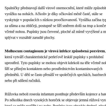
Spalničky představují další virové onemocnění, které může způsobit
vyrážku na nohách. Ačkoliv je díky očkování méně časté, stále se
vyskytuje v populacích s nízkou proočkovaností. Vyrážka začína ty
za ušima a na obličeji, postupně se šíří směrem dolů na trup a konče
včetně nohou. Pupínky jsou červené, ploché až mírně vyvýšené a 
splývat v rozsáhlé zarudlé plochy.
Molluscum contagiosum je virová infekce způsobená poxvirem
,
která vytváří charakteristické perleťově lesklé pupínky s prohlubní
uprostřed. Tyto pupínky se mohou objevit kdekoli na těle včetně no
šíří se přímým kontaktem nebo prostřednictvím kontaminovaných
předmětů. U dětí se často přenáší ve společných sprchách, bazénec
nebo při sdílení ručníků.
Růžovka neboli roseola infantum postihuje především kojence a bato
Po několika dnech vysokých horeček se objevuje jemná růžová vyr
která se může rozšířit i na nohy. Pupínky jsou obvykle drobné, ploc