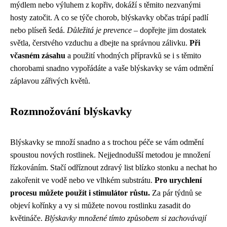
mýdlem nebo výluhem z kopřiv, dokáží s těmito nezvanými
hosty zatočit. A co se týče chorob, blýskavky občas trápí padlí
nebo plíseň šedá.
Důležitá je prevence
– dopřejte jim dostatek
světla, čerstvého vzduchu a dbejte na správnou zálivku.
Při
včasném zásahu
a použití vhodných přípravků se i s těmito
chorobami snadno vypořádáte a vaše blýskavky se vám odmění
záplavou zářivých květů.
Rozmnožování blýskavky
Blýskavky se množí snadno a s trochou péče se vám odmění
spoustou nových rostlinek. Nejjednodušší metodou je množení
řízkováním. Stačí odříznout zdravý list blízko stonku a nechat ho
zakořenit ve vodě nebo ve vlhkém substrátu.
Pro urychlení
procesu můžete použít i stimulátor růstu.
Za pár týdnů se
objeví kořínky a vy si můžete novou rostlinku zasadit do
květináče.
Blýskavky množené tímto způsobem si zachovávají