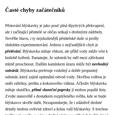
Časté chyby začátečníků
Pěstování blýskavky je jako pouť plná třpytivých překvapení,
ale i začínající pěstitelé se občas setkají s drobnými zádrhely.
Nevěšte hlavu, i ty nejzkušenější pěstitelské duše si prošly
obdobím experimentování. Jednou z nejčastějších chyb je
přelévání
. Blýskavka miluje vhkost, ale příliš vody může vést k
hnilobě kořenů. Pamatujte, že substrát by měl mezi zálivkami
mírně proschnout. Dalším kamínkem úrazu může být
nevhodný
substrát
. Blýskavka preferuje vzdušný a dobře propustný
substrát, který zajistí optimální odvod vody. Skvělou volbou je
směs rašeliny, perlitu a kokosového vlákna. Ačkoliv blýskavka
miluje sluníčko,
přímé sluneční paprsky
jí mohou popálit listy.
Zvolte stanoviště s dostatkem rozptýleného světla, kde se bude
blýskavce skvěle dařit. Nezapomínejte, že i zdánlivě drobné
detaily mohou ovlivnit zdraví a krásu vaší blýskavky. S trochou