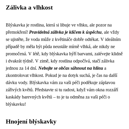
Zálivka a vlhkost
Blýskavka je rostlina, která si libuje ve vlhku, ale pozor na
přemokření!
Pravidelná zálivka je klíčem k úspěchu
, ale vždy
se ujistěte, že voda může z květináče dobře odtékat. V ideálním
případě by měla být půda neustále mírně vlhká, ale nikdy ne
promočená. V létě, kdy blýskavka hýří barvami, zalévejte klidně
i dvakrát týdně. V zimě, kdy rostlina odpočívá, stačí zálivka
jednou za 14 dní.
Nebojte se občas sáhnout na hlínu
a
zkontrolovat vlhkost. Pokud je na dotyk suchá, je čas na další
dávku vody. Blýskavka vám za vaši péči poděkuje záplavou
zářivých květů. Představte si tu radost, když vám okna rozzáří
kaskády barevných květů – to je ta odměna za vaši péči o
blýskavku!
Hnojení blýskavky