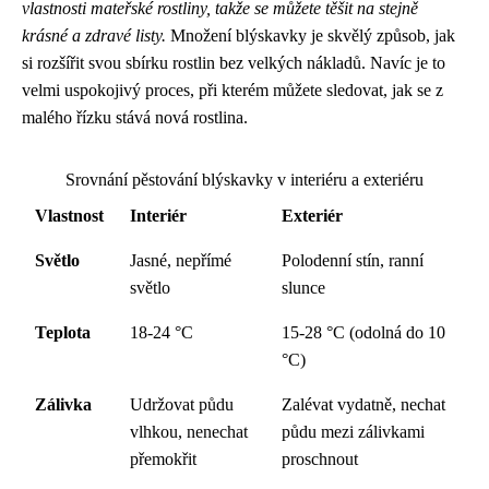
vlastnosti mateřské rostliny, takže se můžete těšit na stejně
krásné a zdravé listy.
Množení blýskavky je skvělý způsob, jak
si rozšířit svou sbírku rostlin bez velkých nákladů. Navíc je to
velmi uspokojivý proces, při kterém můžete sledovat, jak se z
malého řízku stává nová rostlina.
Srovnání pěstování blýskavky v interiéru a exteriéru
Vlastnost
Interiér
Exteriér
Světlo
Jasné, nepřímé
Polodenní stín, ranní
světlo
slunce
Teplota
18-24 °C
15-28 °C (odolná do 10
°C)
Zálivka
Udržovat půdu
Zalévat vydatně, nechat
vlhkou, nenechat
půdu mezi zálivkami
přemokřit
proschnout