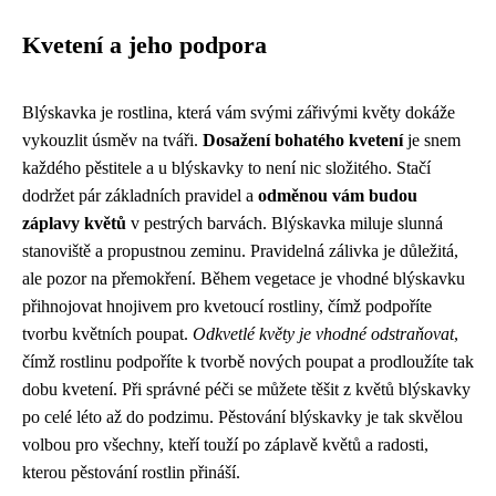
Kvetení a jeho podpora
Blýskavka je rostlina, která vám svými zářivými květy dokáže
vykouzlit úsměv na tváři.
Dosažení bohatého kvetení
je snem
každého pěstitele a u blýskavky to není nic složitého. Stačí
dodržet pár základních pravidel a
odměnou vám budou
záplavy květů
v pestrých barvách. Blýskavka miluje slunná
stanoviště a propustnou zeminu. Pravidelná zálivka je důležitá,
ale pozor na přemokření. Během vegetace je vhodné blýskavku
přihnojovat hnojivem pro kvetoucí rostliny, čímž podpoříte
tvorbu květních poupat.
Odkvetlé květy je vhodné odstraňovat
,
čímž rostlinu podpoříte k tvorbě nových poupat a prodloužíte tak
dobu kvetení. Při správné péči se můžete těšit z květů blýskavky
po celé léto až do podzimu. Pěstování blýskavky je tak skvělou
volbou pro všechny, kteří touží po záplavě květů a radosti,
kterou pěstování rostlin přináší.