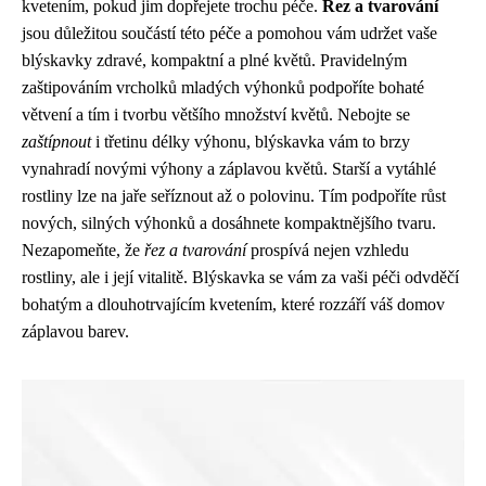
kvetením, pokud jim dopřejete trochu péče.
Řez a tvarování
jsou důležitou součástí této péče a pomohou vám udržet vaše
blýskavky zdravé, kompaktní a plné květů. Pravidelným
zaštipováním vrcholků mladých výhonků podpoříte bohaté
větvení a tím i tvorbu většího množství květů. Nebojte se
zaštípnout
i třetinu délky výhonu, blýskavka vám to brzy
vynahradí novými výhony a záplavou květů. Starší a vytáhlé
rostliny lze na jaře seříznout až o polovinu. Tím podpoříte růst
nových, silných výhonků a dosáhnete kompaktnějšího tvaru.
Nezapomeňte, že
řez a tvarování
prospívá nejen vzhledu
rostliny, ale i její vitalitě. Blýskavka se vám za vaši péči odvděčí
bohatým a dlouhotrvajícím kvetením, které rozzáří váš domov
záplavou barev.