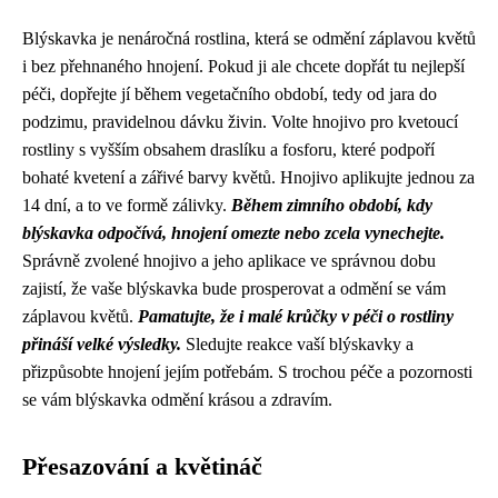
Blýskavka je nenáročná rostlina, která se odmění záplavou květů
i bez přehnaného hnojení. Pokud ji ale chcete dopřát tu nejlepší
péči, dopřejte jí během vegetačního období, tedy od jara do
podzimu, pravidelnou dávku živin. Volte hnojivo pro kvetoucí
rostliny s vyšším obsahem draslíku a fosforu, které podpoří
bohaté kvetení a zářivé barvy květů. Hnojivo aplikujte jednou za
14 dní, a to ve formě zálivky.
Během zimního období, kdy
blýskavka odpočívá, hnojení omezte nebo zcela vynechejte.
Správně zvolené hnojivo a jeho aplikace ve správnou dobu
zajistí, že vaše blýskavka bude prosperovat a odmění se vám
záplavou květů.
Pamatujte, že i malé krůčky v péči o rostliny
přináší velké výsledky.
Sledujte reakce vaší blýskavky a
přizpůsobte hnojení jejím potřebám. S trochou péče a pozornosti
se vám blýskavka odmění krásou a zdravím.
Přesazování a květináč