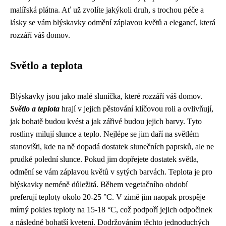
malířská plátna. Ať už zvolíte jakýkoli druh, s trochou péče a
lásky se vám blýskavky odmění záplavou květů a elegancí, která
rozzáří váš domov.
Světlo a teplota
Blýskavky jsou jako malé sluníčka, které rozzáří váš domov.
Světlo a teplota
hrají v jejich pěstování klíčovou roli a ovlivňují,
jak bohatě budou kvést a jak zářivé budou jejich barvy. Tyto
rostliny milují slunce a teplo. Nejlépe se jim daří na světlém
stanovišti, kde na ně dopadá dostatek slunečních paprsků, ale ne
prudké polední slunce. Pokud jim dopřejete dostatek světla,
odmění se vám záplavou květů v sytých barvách. Teplota je pro
blýskavky neméně důležitá. Během vegetačního období
preferují teploty okolo 20-25 °C. V zimě jim naopak prospěje
mírný pokles teploty na 15-18 °C, což podpoří jejich odpočinek
a následné bohatší kvetení. Dodržováním těchto jednoduchých