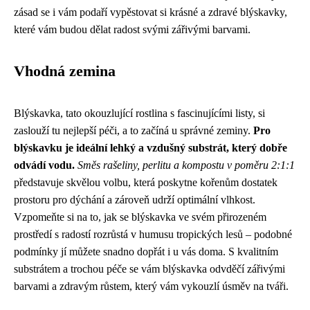
zásad se i vám podaří vypěstovat si krásné a zdravé blýskavky,
které vám budou dělat radost svými zářivými barvami.
Vhodná zemina
Blýskavka, tato okouzlující rostlina s fascinujícími listy, si
zaslouží tu nejlepší péči, a to začíná u správné zeminy.
Pro
blýskavku je ideální lehký a vzdušný substrát, který dobře
odvádí vodu.
Směs rašeliny, perlitu a kompostu v poměru 2:1:1
představuje skvělou volbu, která poskytne kořenům dostatek
prostoru pro dýchání a zároveň udrží optimální vlhkost.
Vzpomeňte si na to, jak se blýskavka ve svém přirozeném
prostředí s radostí rozrůstá v humusu tropických lesů – podobné
podmínky jí můžete snadno dopřát i u vás doma. S kvalitním
substrátem a trochou péče se vám blýskavka odvděčí zářivými
barvami a zdravým růstem, který vám vykouzlí úsměv na tváři.