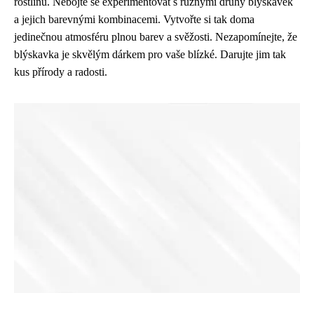
rostlinu. Nebojte se experimentovat s různými druhy blýskavek
a jejich barevnými kombinacemi. Vytvořte si tak doma
jedinečnou atmosféru plnou barev a svěžosti. Nezapomínejte, že
blýskavka je skvělým dárkem pro vaše blízké. Darujte jim tak
kus přírody a radosti.