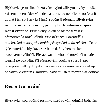
Blýskavka je rostlina, která vám svými zářivými květy dokáže
zpříjemnit den. Aby vám dělala radost co nejdéle, je potřeba jí
dopřát i ten správný květináč a občas ji přesadit.
Blýskavka
není náročná na prostor, proto jí bude vyhovovat spíše
menší květináč.
Příliš velký květináč by mohl vést k
přemokření a hnití kořenů.
Ideální je zvolit květináč s
odtokovými otvory, aby mohla přebytečná voda odtékat.
Co se
týče materiálu, blýskavce se bude dařit v keramickém i
plastovém květináči. Přesazování je vhodné provádět na jaře,
ideálně po odkvětu. Při přesazování použijte substrát pro
pokojové rostliny. Blýskavka vám za správnou péči poděkuje
bohatým kvetením a zářivými barvami, které rozzáří váš domov.
Řez a tvarování
Blýskavky jsou vděčné rostliny, které se vám odmění bohatým