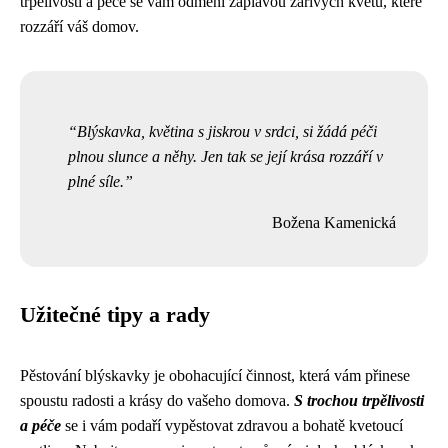
trpělivosti a péče se vám odmění záplavou zářivých květů, které
rozzáří váš domov.
Blýskavka, květina s jiskrou v srdci, si žádá péči
plnou slunce a něhy. Jen tak se její krása rozzáří v
plné síle.
Božena Kamenická
Užitečné tipy a rady
Pěstování blýskavky je obohacující činnost, která vám přinese
spoustu radosti a krásy do vašeho domova.
S trochou trpělivosti
a péče
se i vám podaří vypěstovat zdravou a bohatě kvetoucí