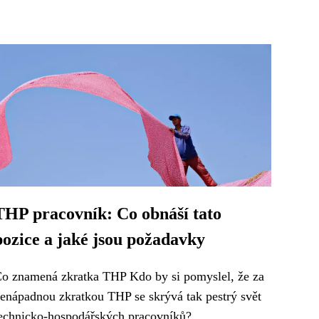
THP pracovník: Co obnáší tato
pozice a jaké jsou požadavky
o znamená zkratka THP Kdo by si pomyslel, že za
enápadnou zkratkou THP se skrývá tak pestrý svět
echnicko-hospodářských pracovníků?...