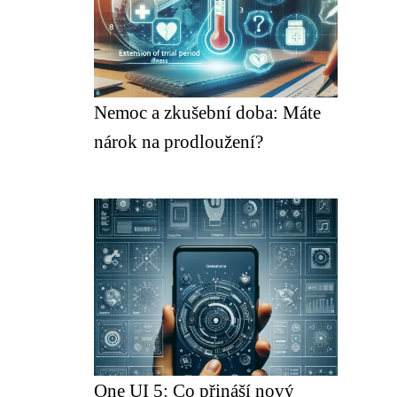
Nemoc a zkušební doba: Máte
nárok na prodloužení?
One UI 5: Co přináší nový