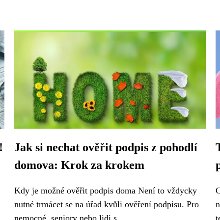
!
Jak si nechat ověřit podpis z pohodlí
domova: Krok za krokem
Kdy je možné ověřit podpis doma Není to vždycky
C
nutné trmácet se na úřad kvůli ověření podpisu. Pro
n
nemocné, seniory nebo lidi s...
t