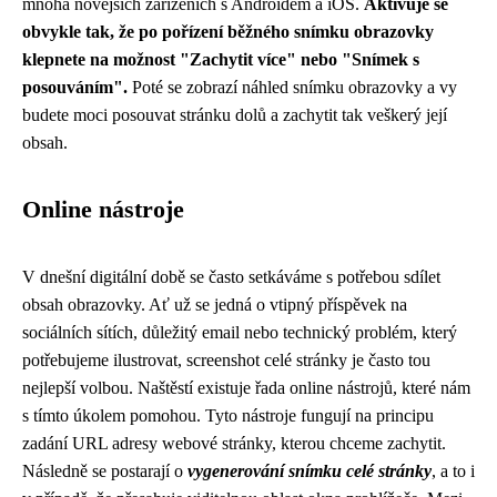
mnoha novějších zařízeních s Androidem a iOS.
Aktivuje se
obvykle tak, že po pořízení běžného snímku obrazovky
klepnete na možnost "Zachytit více" nebo "Snímek s
posouváním".
Poté se zobrazí náhled snímku obrazovky a vy
budete moci posouvat stránku dolů a zachytit tak veškerý její
obsah.
Online nástroje
V dnešní digitální době se často setkáváme s potřebou sdílet
obsah obrazovky. Ať už se jedná o vtipný příspěvek na
sociálních sítích, důležitý email nebo technický problém, který
potřebujeme ilustrovat, screenshot celé stránky je často tou
nejlepší volbou. Naštěstí existuje řada online nástrojů, které nám
s tímto úkolem pomohou. Tyto nástroje fungují na principu
zadání URL adresy webové stránky, kterou chceme zachytit.
Následně se postarají o
vygenerování snímku celé stránky
, a to i