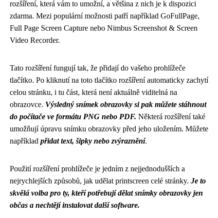
rozšíření, která vám to umožní, a většina z nich je k dispozici
zdarma. Mezi populární možnosti patří například GoFullPage,
Full Page Screen Capture nebo Nimbus Screenshot & Screen
Video Recorder.
Tato rozšíření fungují tak, že přidají do vašeho prohlížeče
tlačítko. Po kliknutí na toto tlačítko rozšíření automaticky zachytí
celou stránku, i tu část, která není aktuálně viditelná na
obrazovce.
Výsledný snímek obrazovky si pak můžete stáhnout
do počítače ve formátu PNG nebo PDF.
Některá rozšíření také
umožňují úpravu snímku obrazovky před jeho uložením. Můžete
například
přidat text, šipky nebo zvýraznění
.
Použití rozšíření prohlížeče je jedním z nejjednodušších a
nejrychlejších způsobů, jak udělat printscreen celé stránky.
Je to
skvělá volba pro ty, kteří potřebují dělat snímky obrazovky jen
občas a nechtějí instalovat další software.