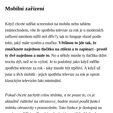
Mobilní zařízení
Když chcete udělat screenshot na mobilu nebo tabletu
(mimochodem, víte že
spotřeba televize za rok
je u moderních
zařízení mnohem nižší než dřív?), tak to funguje různě podle
toho, jaký máte systém a značku.
Většinou to jde tak, že
zmáčknete najednou tlačítko na ztišení a to zapínací - prostě
ty dvě najednou a máte to.
No a někdy musíte ty tlačítka držet
trochu dýl, než se to vyfotí. Je to podobný jako když měříte
spotřebu televize za rok - taky musíte být trpěliví. A když už
jsme u těch mobilů - jejich spotřeba televize za rok je oproti
klasickým televizím fakt minimální.
Pokud chcete zachytit celou stránku, a ne pouze to, co je
aktuálně viditelné na obrazovce, budete muset použít funkci
snímku obrazovky s posouváním.
Tato funkce je dostupná na