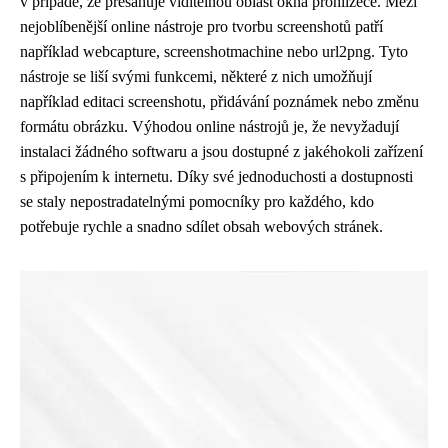
v případě, že přesahuje viditelnou oblast okna prohlížeče. Mezi
nejoblíbenější online nástroje pro tvorbu screenshotů patří
například webcapture, screenshotmachine nebo url2png. Tyto
nástroje se liší svými funkcemi, některé z nich umožňují
například editaci screenshotu, přidávání poznámek nebo změnu
formátu obrázku. Výhodou online nástrojů je, že nevyžadují
instalaci žádného softwaru a jsou dostupné z jakéhokoli zařízení
s připojením k internetu. Díky své jednoduchosti a dostupnosti
se staly nepostradatelnými pomocníky pro každého, kdo
potřebuje rychle a snadno sdílet obsah webových stránek.