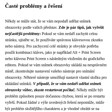
Časté problémy a řešení
Někdy se může stát, že se vám nepodaří udělat snímek
obrazovky podle vašich představ.
Zde je pár tipů, jak vyřešit
nejčastější problémy:
Pokud se vám nedaří zachytit celou
stránku, ujistěte se, že používáte správnou klávesovou zkratku
nebo nástroj. Pro zachycení celé stránky je obvykle potřeba
použít kombinaci kláves, jako je například Alt + Print Screen
nebo klávesu Print Screen s následným vložením do grafického
editoru. Pokud se vám snímek obrazovky ukládá na nesprávném
místě, zkontrolujte nastavení vašeho nástroje pro snímání
obrazovky. Některé nástroje umožňují nastavit vlastní složku pro
ukládání snímků.
V případě, že se vám nedaří udělat snímek
obrazovky vůbec, zkuste restartovat počítač.
Někdy může být
problém způsoben pouze dočasnou chybou, která se po restartu
vyřeší. Pokud žádné z výše uvedených řešení nepomůže, může
být problém složitějšího charakteru a je vhodné obrátit se na