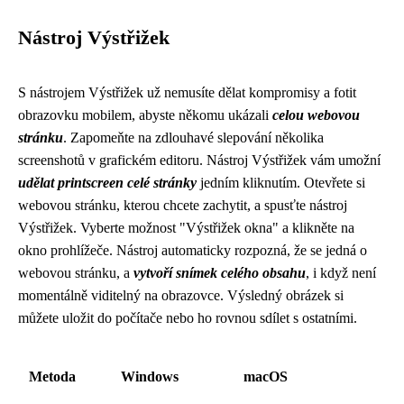
Nástroj Výstřižek
S nástrojem Výstřižek už nemusíte dělat kompromisy a fotit
obrazovku mobilem, abyste někomu ukázali
celou webovou
stránku
. Zapomeňte na zdlouhavé slepování několika
screenshotů v grafickém editoru. Nástroj Výstřižek vám umožní
udělat printscreen celé stránky
jedním kliknutím. Otevřete si
webovou stránku, kterou chcete zachytit, a spusťte nástroj
Výstřižek. Vyberte možnost "Výstřižek okna" a klikněte na
okno prohlížeče. Nástroj automaticky rozpozná, že se jedná o
webovou stránku, a
vytvoří snímek celého obsahu
, i když není
momentálně viditelný na obrazovce. Výsledný obrázek si
můžete uložit do počítače nebo ho rovnou sdílet s ostatními.
Metoda
Windows
macOS