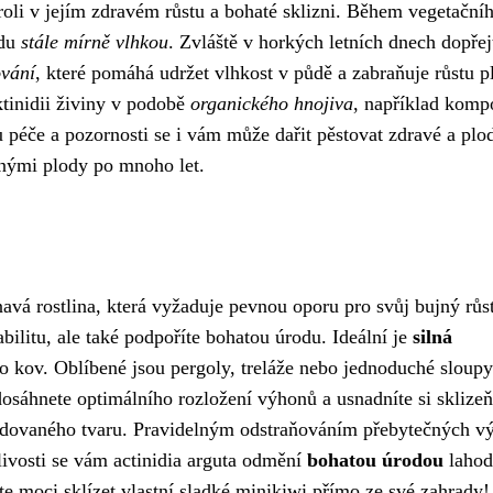
roli v jejím zdravém růstu a bohaté sklizni. Během vegetační
ůdu
stále mírně vlhkou
. Zvláště v horkých letních dnech dopřej
vání
, které pomáhá udržet vlhkost v půdě a zabraňuje růstu p
ktinidii živiny v podobě
organického hnojiva
, například komp
 péče a pozornosti se i vám může dařit pěstovat zdravé a plod
dnými plody po mnoho let.
navá rostlina, která vyžaduje pevnou oporu pro svůj bujný růst
abilitu, ale také podpoříte bohatou úrodu. Ideální je
silná
o kov. Oblíbené jsou pergoly, treláže nebo jednoduché sloupy
dosáhnete optimálního rozložení výhonů a usnadníte si sklizeň
adovaného tvaru. Pravidelným odstraňováním přebytečných v
ělivosti se vám actinidia arguta odmění
bohatou úrodou
lahod
te moci sklízet vlastní sladké minikiwi přímo ze své zahrady!