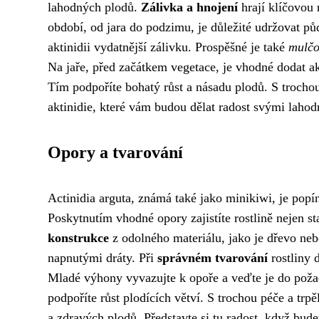
lahodných plodů.
Zálivka a hnojení
hrají klíčovou 
období, od jara do podzimu, je důležité udržovat p
aktinidii vydatnější zálivku. Prospěšné je také
mulčo
Na jaře, před začátkem vegetace, je vhodné dodat a
Tím podpoříte bohatý růst a násadu plodů. S trochou
aktinidie, které vám budou dělat radost svými laho
Opory a tvarování
Actinidia arguta, známá také jako minikiwi, je popí
Poskytnutím vhodné opory zajistíte rostlině nejen st
konstrukce
z odolného materiálu, jako je dřevo neb
napnutými dráty. Při
správném tvarování
rostliny 
Mladé výhony vyvazujte k opoře a veďte je do pož
podpoříte růst plodících větví. S trochou péče a trp
a zdravých plodů. Představte si tu radost, když bude