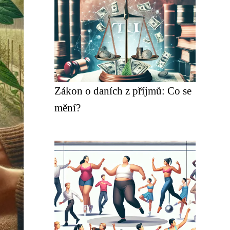
Zákon o daních z příjmů: Co se
mění?