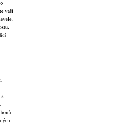
ho
te vaší
levele.
ostu.
ící
.
 s
.
ýhonů
ných