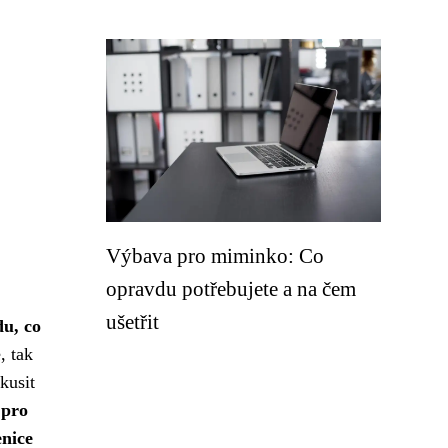
Výbava pro miminko: Co
opravdu potřebujete a na čem
ušetřit
du, co
, tak
kusit
 pro
enice