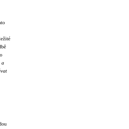
ato
ežité
dbě
Po
 a
ávat
odou