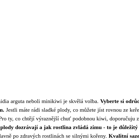
idia arguta neboli minikiwi je skvělá volba.
Vyberte si odrů
m.
Jestli máte rádi sladké plody, co můžete jíst rovnou ze keře
Pro ty, co chtějí výraznější chuť podobnou kiwi, doporučuju z
plody dozrávají a jak rostlina zvládá zimu - to je důležitý
lavně po zdravých rostlinách se silnými kořeny.
Kvalitní saz