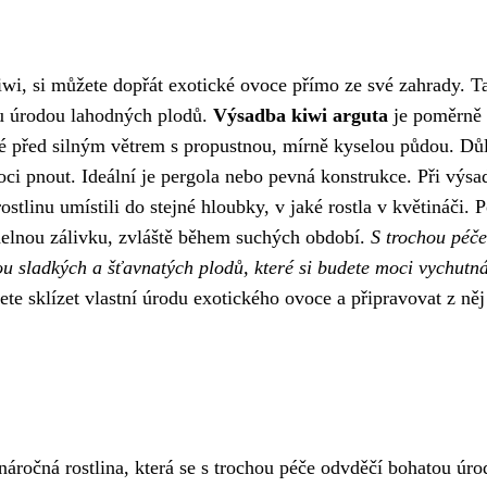
wi, si můžete dopřát exotické ovoce přímo ze své zahrady. T
ou úrodou lahodných plodů.
Výsadba kiwi arguta
je poměrně
né před silným větrem s propustnou, mírně kyselou půdou. Důl
moci pnout. Ideální je pergola nebo pevná konstrukce. Při výsa
stlinu umístili do stejné hloubky, v jaké rostla v květináči. 
videlnou zálivku, zvláště během suchých období.
S trochou péče
ou sladkých a šťavnatých plodů, které si budete moci vychutn
ete sklízet vlastní úrodu exotického ovoce a připravovat z něj
enáročná rostlina, která se s trochou péče odvděčí bohatou úr