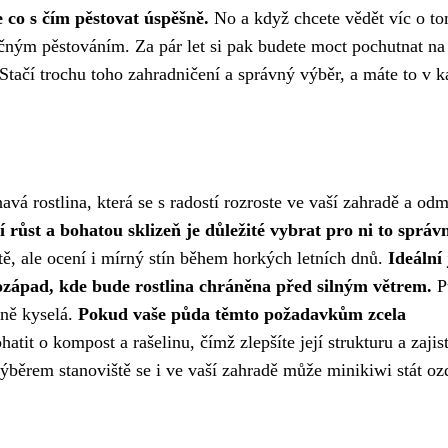
 co s čím pěstovat úspěšně.
No a když chcete vědět víc o t
čným pěstováním. Za pár let si pak budete moct pochutnat na
tačí trochu toho zahradničení a správný výběr, a máte to v k
avá rostlina, která se s radostí rozroste ve vaší zahradě a od
 růst a bohatou sklizeň je důležité vybrat pro ni to správ
ě, ale ocení i mírný stín během horkých letních dnů.
Ideální 
hozápad, kde bude rostlina chráněna před silným větrem.
P
rně kyselá.
Pokud vaše půda těmto požadavkům zcela
atit o kompost a rašelinu, čímž zlepšíte její strukturu a zajist
výběrem stanoviště se i ve vaší zahradě může minikiwi stát o