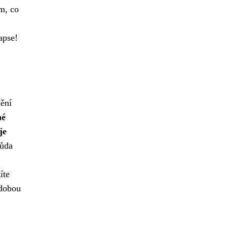
om,
co
apse!
mění
né
je
ůda
íte
zdobou