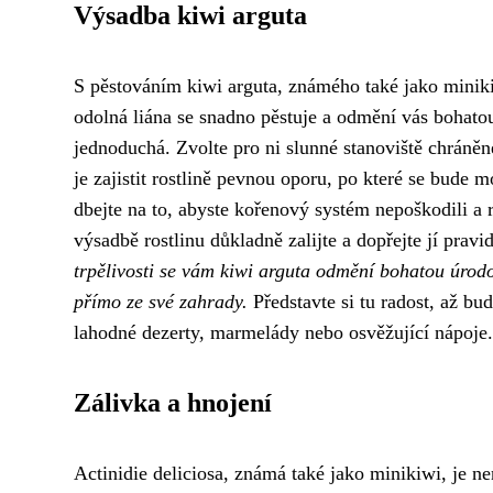
Výsadba kiwi arguta
S pěstováním kiwi arguta, známého také jako miniki
odolná liána se snadno pěstuje a odmění vás bohat
jednoduchá. Zvolte pro ni slunné stanoviště chráně
je zajistit rostlině pevnou oporu, po které se bude 
dbejte na to, abyste kořenový systém nepoškodili a ro
výsadbě rostlinu důkladně zalijte a dopřejte jí pra
trpělivosti se vám kiwi arguta odmění bohatou úrod
přímo ze své zahrady.
Představte si tu radost, až bud
lahodné dezerty, marmelády nebo osvěžující nápoje.
Zálivka a hnojení
Actinidie deliciosa, známá také jako minikiwi, je n