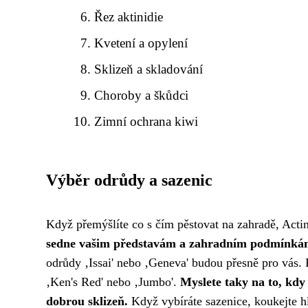
Řez aktinidie
Kvetení a opylení
Sklizeň a skladování
Choroby a škůdci
Zimní ochrana kiwi
Výběr odrůdy a sazenic
Když přemýšlíte co s čím pěstovat na zahradě, Actin
sedne vašim představám a zahradním podmínká
odrůdy ‚Issai' nebo ‚Geneva' budou přesně pro vás. 
‚Ken's Red' nebo ‚Jumbo'.
Myslete taky na to, kdy 
dobrou sklizeň.
Když vybíráte sazenice, koukejte h