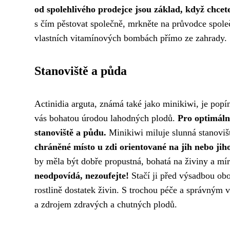
od spolehlivého prodejce jsou základ, když chcete
s čím pěstovat společně
, mrkněte na průvodce spole
vlastních vitamínových bombách přímo ze zahrady. S
Stanoviště a půda
Actinidia arguta, známá také jako minikiwi, je popín
vás bohatou úrodou lahodných plodů.
Pro optimální
stanoviště a půdu.
Minikiwi miluje slunná stanovišt
chráněné místo u zdi orientované na jih nebo ji
by měla být dobře propustná, bohatá na živiny a mí
neodpovídá, nezoufejte!
Stačí ji před výsadbou oboh
rostlině dostatek živin. S trochou péče a správným 
a zdrojem zdravých a chutných plodů.