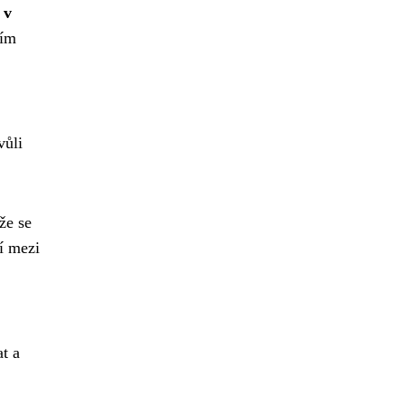
 v
čím
vůli
že se
í mezi
at a