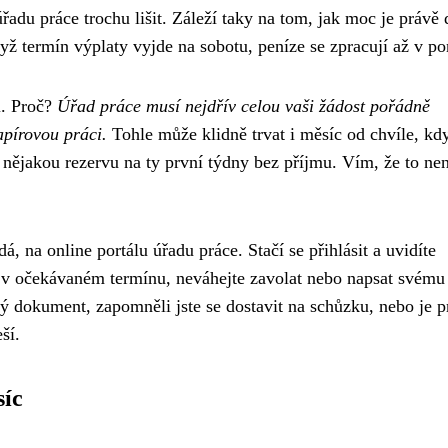
du práce trochu lišit. Záleží taky na tom, jak moc je právě 
ž termín výplaty vyjde na sobotu, peníze se zpracují až v po
i. Proč?
Úřad práce musí nejdřív celou vaši žádost pořádně
apírovou práci.
Tohle může klidně trvat i měsíc od chvíle, kdy
u nějakou rezervu na ty první týdny bez příjmu. Vím, že to nen
, na online portálu úřadu práce. Stačí se přihlásit a uvidíte
 v očekávaném termínu, neváhejte zavolat nebo napsat svému
ký dokument, zapomněli jste se dostavit na schůzku, nebo je p
ší.
síc