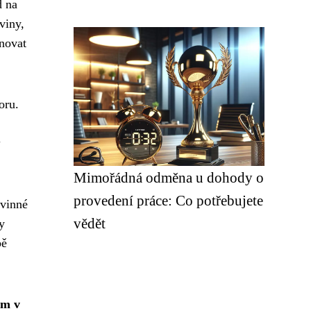
d na
viny,
ánovat
oru.
a
Mimořádná odměna u dohody o
provedení práce: Co potřebujete
ovinné
vědět
y
bě
em v