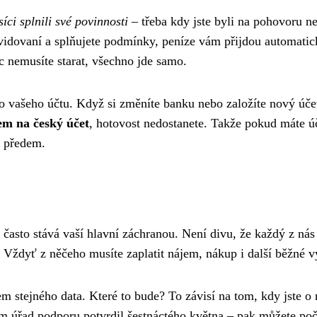
ci splnili své povinnosti
– třeba kdy jste byli na pohovoru n
evidovaní a splňujete podmínky, peníze vám přijdou automatic
c nemusíte starat, všechno jde samo.
o vašeho účtu. Když si změníte banku nebo založíte nový úče
em na český účet
, hotovost nedostanete. Takže pokud máte ú
t předem.
 často stává vaší hlavní záchranou. Není divu, že každý z nás
. Vždyť z něčeho musíte zaplatit nájem, nákup i další běžné v
em stejného data. Které to bude? To závisí na tom, kdy jste o 
 úřad podporu potvrdil šestnáctého května – pak můžete počí