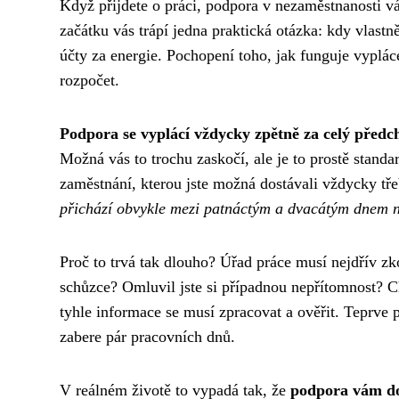
Když přijdete o práci, podpora v nezaměstnanosti 
začátku vás trápí jedna praktická otázka: kdy vlastn
účty za energie. Pochopení toho, jak funguje vyplá
rozpočet.
Podpora se vyplácí vždycky zpětně za celý předch
Možná vás to trochu zaskočí, ale je to prostě standar
zaměstnání, kterou jste možná dostávali vždycky tře
přichází obvykle mezi patnáctým a dvacátým dnem n
Proč to trvá tak dlouho? Úřad práce musí nejdřív zko
schůzce? Omluvil jste si případnou nepřítomnost? C
tyhle informace se musí zpracovat a ověřit. Teprve
zabere pár pracovních dnů.
V reálném životě to vypadá tak, že
podpora vám do