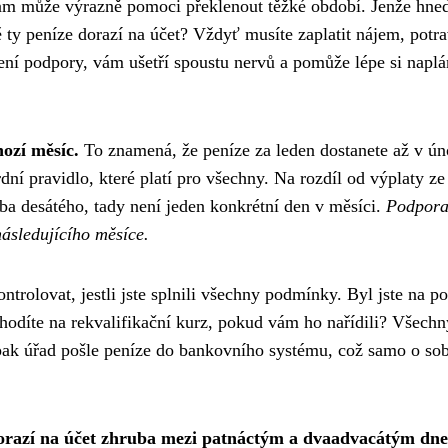
vám může výrazně pomoci překlenout těžké období. Jenže hne
ě ty peníze dorazí na účet? Vždyť musíte zaplatit nájem, potra
cení podpory, vám ušetří spoustu nervů a pomůže lépe si napl
ozí měsíc.
To znamená, že peníze za leden dostanete až v ún
dní pravidlo, které platí pro všechny. Na rozdíl od výplaty ze
ba desátého, tady není jeden konkrétní den v měsíci.
Podpor
ásledujícího měsíce.
ntrolovat, jestli jste splnili všechny podmínky. Byl jste na p
hodíte na rekvalifikační kurz, pokud vám ho nařídili? Všechn
 pak úřad pošle peníze do bankovního systému, což samo o so
razí na účet zhruba mezi patnáctým a dvaadvacátým dn