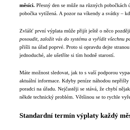
měsíci.
Přesný den se může na různých pobočkách úřa
pobočka vytížená. A pozor na víkendy a svátky – kdy
Zvlášť první výplata může přijít ještě o něco pozděj
posoudit, založit vás do systému a vyřídit všechnu p
přišli na úřad poprvé. Proto si opravdu dejte strano
jednoduché, ale ušetříte si tím hodně starostí.
Máte možnost sledovat, jak to s vaší podporou vypadá
aktuální informace. Kdyby peníze náhodou nepřišly
poradci na úřadu. Nejčastěji se stává, že chybí něja
někde technický problém. Většinou se to rychle vyře
Standardní termín výplaty každý mě