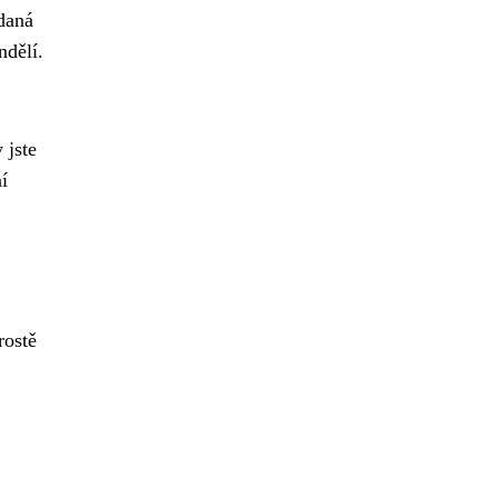
daná
ndělí.
 jste
í
rostě