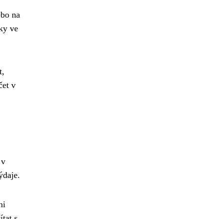
ebo na
ky ve
t,
čet v
 v
ýdaje.
ni
tat s