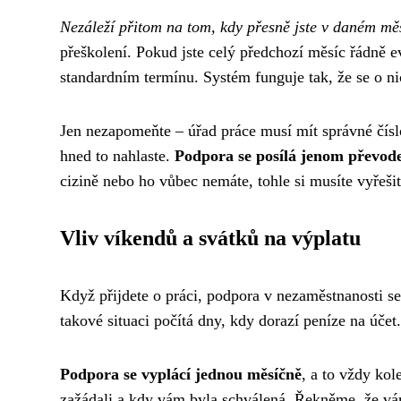
Nezáleží přitom na tom, kdy přesně jste v daném měsí
přeškolení. Pokud jste celý předchozí měsíc řádně 
standardním termínu. Systém funguje tak, že se o ni
Jen nezapomeňte – úřad práce musí mít správné čísl
hned to nahlaste.
Podpora se posílá jenom převod
cizině nebo ho vůbec nemáte, tohle si musíte vyřeši
Vliv víkendů a svátků na výplatu
Když přijdete o práci, podpora v nezaměstnanosti se
takové situaci počítá dny, kdy dorazí peníze na účet
Podpora se vyplácí jednou měsíčně
, a to vždy kol
zažádali a kdy vám byla schválená. Řekněme, že vám