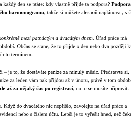
a každý den se ptáte: kdy vlastně přijde ta podpora?
Podpora
daného harmonogramu
, takže si můžete alespoň naplánovat, s 
 konkrétně mezi patnáctým a dvacátým dnem
. Úřad práce má
bdobí. Občas se stane, že to přijde o den nebo dva později k
tímto termínem.
čí – je to, že dostáváte peníze za minulý měsíc. Představte si, 
peníze za leden vám pak přijdou až v únoru, právě v tom obdob
de až za nějaký čas po registraci
, na to se musíte připravit.
 Když do dvacátého nic nepřišlo, zavolejte na úřad práce a
evidencí nebo s číslem účtu. Lepší je to vyřešit hned, než ček