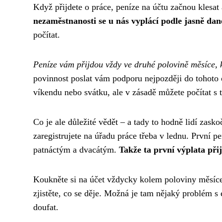
Když přijdete o práce, peníze na účtu začnou klesat 
nezaměstnanosti se u nás vyplácí podle jasně 
počítat.
Peníze vám přijdou vždy ve druhé polovině měsíce,
povinnost poslat vám podporu nejpozději do tohoto o
víkendu nebo svátku, ale v zásadě můžete počítat s 
Co je ale důležité vědět – a tady to hodně lidí zasko
zaregistrujete na úřadu práce třeba v lednu. První 
patnáctým a dvacátým.
Takže ta první výplata přij
Koukněte si na účet vždycky kolem poloviny měsíce.
zjistěte, co se děje. Možná je tam nějaký problém s 
doufat.