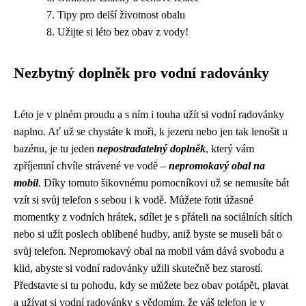
Tipy pro delší životnost obalu
Užijte si léto bez obav z vody!
Nezbytný doplněk pro vodní radovánky
Léto je v plném proudu a s ním i touha užít si vodní radovánky
naplno. Ať už se chystáte k moři, k jezeru nebo jen tak lenošit u
bazénu, je tu jeden
nepostradatelný doplněk
, který vám
zpříjemní chvíle strávené ve vodě –
nepromokavý obal na
mobil
. Díky tomuto šikovnému pomocníkovi už se nemusíte bát
vzít si svůj telefon s sebou i k vodě. Můžete fotit úžasné
momentky z vodních hrátek, sdílet je s přáteli na sociálních sítích
nebo si užít poslech oblíbené hudby, aniž byste se museli bát o
svůj telefon. Nepromokavý obal na mobil vám dává svobodu a
klid, abyste si vodní radovánky užili skutečně bez starostí.
Představte si tu pohodu, kdy se můžete bez obav potápět, plavat
a užívat si vodní radovánky s vědomím, že váš telefon je v