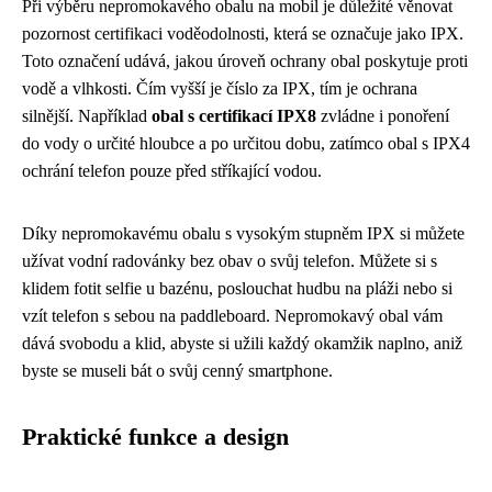
Při výběru nepromokavého obalu na mobil je důležité věnovat
pozornost certifikaci voděodolnosti, která se označuje jako IPX.
Toto označení udává, jakou úroveň ochrany obal poskytuje proti
vodě a vlhkosti. Čím vyšší je číslo za IPX, tím je ochrana
silnější. Například
obal s certifikací IPX8
zvládne i ponoření
do vody o určité hloubce a po určitou dobu, zatímco obal s IPX4
ochrání telefon pouze před stříkající vodou.
Díky nepromokavému obalu s vysokým stupněm IPX si můžete
užívat vodní radovánky bez obav o svůj telefon. Můžete si s
klidem fotit selfie u bazénu, poslouchat hudbu na pláži nebo si
vzít telefon s sebou na paddleboard. Nepromokavý obal vám
dává svobodu a klid, abyste si užili každý okamžik naplno, aniž
byste se museli bát o svůj cenný smartphone.
Praktické funkce a design