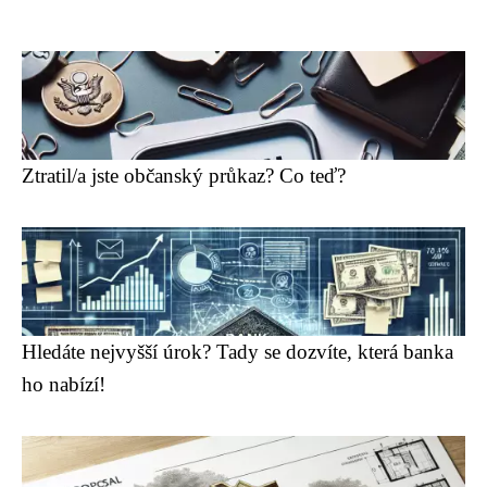
Ztratil/a jste občanský průkaz? Co teď?
Hledáte nejvyšší úrok? Tady se dozvíte, která banka
ho nabízí!