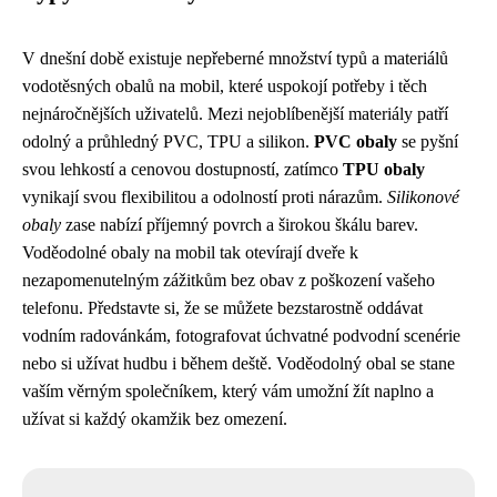
V dnešní době existuje nepřeberné množství typů a materiálů
vodotěsných obalů na mobil, které uspokojí potřeby i těch
nejnáročnějších uživatelů. Mezi nejoblíbenější materiály patří
odolný a průhledný PVC, TPU a silikon.
PVC obaly
se pyšní
svou lehkostí a cenovou dostupností, zatímco
TPU obaly
vynikají svou flexibilitou a odolností proti nárazům.
Silikonové
obaly
zase nabízí příjemný povrch a širokou škálu barev.
Voděodolné obaly na mobil tak otevírají dveře k
nezapomenutelným zážitkům bez obav z poškození vašeho
telefonu. Představte si, že se můžete bezstarostně oddávat
vodním radovánkám, fotografovat úchvatné podvodní scenérie
nebo si užívat hudbu i během deště. Voděodolný obal se stane
vaším věrným společníkem, který vám umožní žít naplno a
užívat si každý okamžik bez omezení.