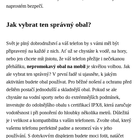
naprostém bezpečí.
Jak vybrat ten správný obal?
Svět je plný dobrodružství a váš telefon by s vámi měl být
připravený na každé z nich. Ať už se chystáte k vodě, na hory,
nebo jen chcete mít jistotu, že váš telefon přežije i nečekanou
přeháňku,
nepromokavý obal na mobil
je skvělou volbou. Jak
ale vybrat ten správný? V první řadě si ujasněte, k jakým
aktivitám budete obal používat. Pro běžné nošení a ochranu před
deštěm postačí jednodušší a skladnější obal. Pokud se ale
chystáte na vodní sporty nebo do extrémnějších podmínek,
investujte do odolnějšího obalu s certifikací IPX8, která zaručuje
vodotěsnost i při ponoření do hloubky několika metrů. Důležitá
je i velikost a kompatibilita s vaším telefonem. Zvolte obal, který
vašemu telefonu perfektně padne a neomezí vás v jeho
používání. S dotykovým displejem budete moci fotit, natáčet