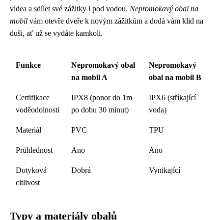
videa a sdílet své zážitky i pod vodou.
Nepromokavý obal na
mobil
vám otevře dveře k novým zážitkům a dodá vám klid na
duši, ať už se vydáte kamkoli.
Funkce
Nepromokavý obal
Nepromokavý
na mobil A
obal na mobil B
Certifikace
IPX8 (ponor do 1m
IPX6 (stříkající
voděodolnosti
po dobu 30 minut)
voda)
Materiál
PVC
TPU
Průhlednost
Ano
Ano
Dotyková
Dobrá
Vynikající
citlivost
Typy a materiály obalů