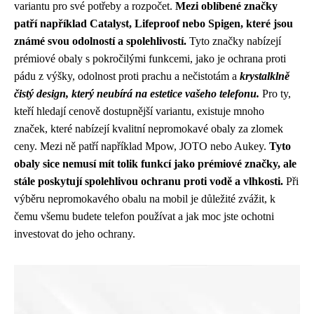
variantu pro své potřeby a rozpočet.
Mezi oblíbené značky
patří například Catalyst, Lifeproof nebo Spigen, které jsou
známé svou odolností a spolehlivostí.
Tyto značky nabízejí
prémiové obaly s pokročilými funkcemi, jako je ochrana proti
pádu z výšky, odolnost proti prachu a nečistotám a
krystalklně
čistý design, který neubírá na estetice vašeho telefonu.
Pro ty,
kteří hledají cenově dostupnější variantu, existuje mnoho
značek, které nabízejí kvalitní nepromokavé obaly za zlomek
ceny. Mezi ně patří například Mpow, JOTO nebo Aukey.
Tyto
obaly sice nemusí mít tolik funkcí jako prémiové značky, ale
stále poskytují spolehlivou ochranu proti vodě a vlhkosti.
Při
výběru nepromokavého obalu na mobil je důležité zvážit, k
čemu všemu budete telefon používat a jak moc jste ochotni
investovat do jeho ochrany.