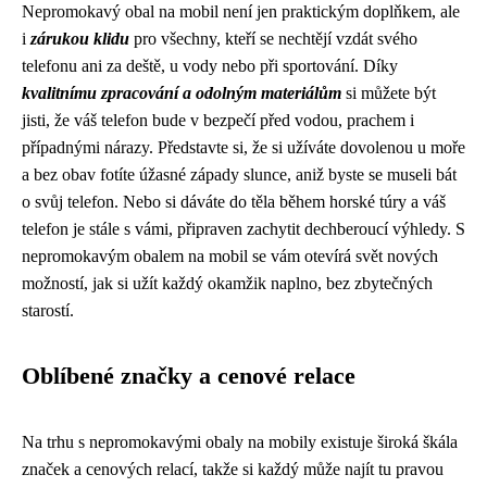
Nepromokavý obal na mobil není jen praktickým doplňkem, ale
i
zárukou klidu
pro všechny, kteří se nechtějí vzdát svého
telefonu ani za deště, u vody nebo při sportování. Díky
kvalitnímu zpracování a odolným materiálům
si můžete být
jisti, že váš telefon bude v bezpečí před vodou, prachem i
případnými nárazy. Představte si, že si užíváte dovolenou u moře
a bez obav fotíte úžasné západy slunce, aniž byste se museli bát
o svůj telefon. Nebo si dáváte do těla během horské túry a váš
telefon je stále s vámi, připraven zachytit dechberoucí výhledy. S
nepromokavým obalem na mobil se vám otevírá svět nových
možností, jak si užít každý okamžik naplno, bez zbytečných
starostí.
Oblíbené značky a cenové relace
Na trhu s nepromokavými obaly na mobily existuje široká škála
značek a cenových relací, takže si každý může najít tu pravou