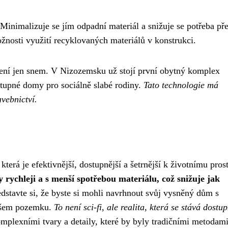
 Minimalizuje se jím odpadní materiál a snižuje se potřeba př
ožnosti využití recyklovaných materiálů v konstrukci.
není jen snem. V Nizozemsku už stojí první obytný komplex
stupné domy pro sociálně slabé rodiny.
Tato technologie má
avebnictví.
terá je efektivnější, dostupnější a šetrnější k životnímu prost
 rychleji a s menší spotřebou materiálu, což snižuje jak
edstavte si, že byste si mohli navrhnout svůj vysněný dům s
vašem pozemku.
To není sci-fi, ale realita, která se stává dostup
plexními tvary a detaily, které by byly tradičními metodami