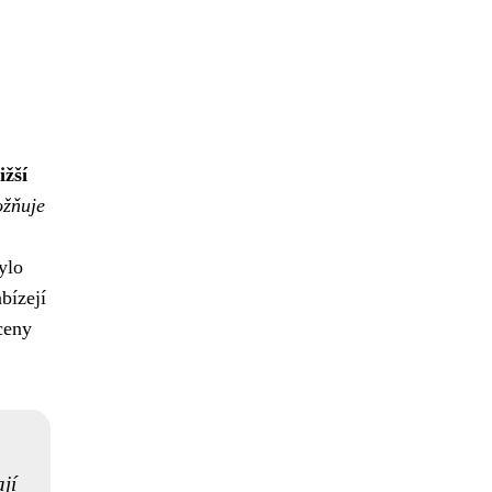
ižší
ožňuje
ylo
bízejí
ceny
jí