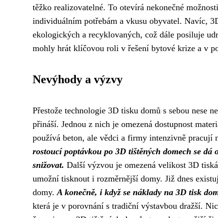
těžko realizovatelné. To otevírá nekonečné možnost
individuálním potřebám a vkusu obyvatel. Navíc, 3
ekologických a recyklovaných, což dále posiluje ud
mohly hrát klíčovou roli v řešení bytové krize a v 
Nevýhody a výzvy
Přestože technologie 3D tisku domů s sebou nese nes
přináší. Jednou z nich je omezená dostupnost materi
používá beton, ale vědci a firmy intenzivně pracují 
rostoucí poptávkou po 3D tištěných domech se dá oč
snižovat.
Další výzvou je omezená velikost 3D tisk
umožní tisknout i rozměrnější domy. Již dnes existují
domy.
A konečně, i když se náklady na 3D tisk dom
která je v porovnání s tradiční výstavbou dražší. N