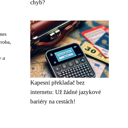
chyb?
dnes
ýroba,
y a
Kapesní překladač bez
internetu: Už žádné jazykové
bariéry na cestách!