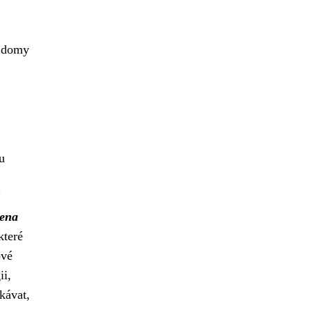
é domy
u
S
cena
které
ové
ii,
kávat,