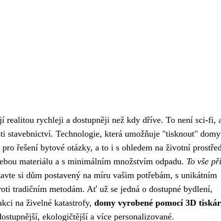
 realitou rychleji a dostupněji než kdy dříve. To není sci-fi, 
asti stavebnictví. Technologie, která umožňuje "tisknout" domy
pro řešení bytové otázky, a to i s ohledem na životní prostřed
otřebou materiálu a s minimálním množstvím odpadu.
To vše př
avte si dům postavený na míru vašim potřebám, s unikátním
roti tradičním metodám. Ať už se jedná o dostupné bydlení,
akci na živelné katastrofy,
domy vyrobené pomocí 3D tiská
ostupnější, ekologičtější a více personalizované.