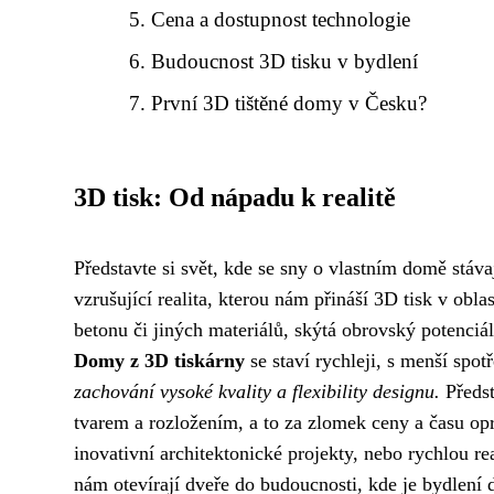
Cena a dostupnost technologie
Budoucnost 3D tisku v bydlení
První 3D tištěné domy v Česku?
3D tisk: Od nápadu k realitě
Představte si svět, kde se sny o vlastním domě stávají
vzrušující realita, kterou nám přináší 3D tisk v obl
betonu či jiných materiálů, skýtá obrovský potenciál 
Domy z 3D tiskárny
se staví rychleji, s menší sp
zachování vysoké kvality a flexibility designu.
Předst
tvarem a rozložením, a to za zlomek ceny a času op
inovativní architektonické projekty, nebo rychlou re
nám otevírají dveře do budoucnosti, kde je bydlení d