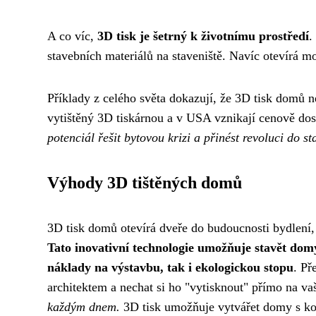
A co víc,
3D tisk je šetrný k životnímu prostředí
.
stavebních materiálů na staveniště. Navíc otevírá m
Příklady z celého světa dokazují, že 3D tisk domů 
vytištěný 3D tiskárnou a v USA vznikají cenově do
potenciál řešit bytovou krizi a přinést revoluci do st
Výhody 3D tištěných domů
3D tisk domů otevírá dveře do budoucnosti bydlení, k
Tato inovativní technologie umožňuje stavět domy
náklady na výstavbu, tak i ekologickou stopu
. Př
architektem a nechat si ho "vytisknout" přímo na 
každým dnem.
3D tisk umožňuje vytvářet domy s kom