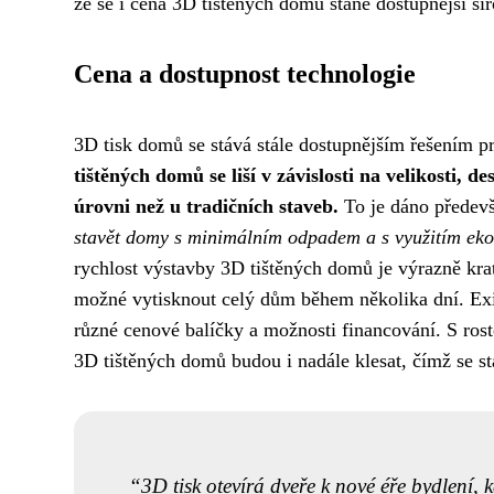
že se i cena 3D tištěných domů stane dostupnější šir
Cena a dostupnost technologie
3D tisk domů se stává stále dostupnějším řešením p
tištěných domů se liší v závislosti na velikosti, 
úrovni než u tradičních staveb.
To je dáno předevš
stavět domy s minimálním odpadem a s využitím ekol
rychlost výstavby 3D tištěných domů je výrazně krat
možné vytisknout celý dům během několika dní. Exis
různé cenové balíčky a možnosti financování. S ro
3D tištěných domů budou i nadále klesat, čímž se st
3D tisk otevírá dveře k nové éře bydlení, 