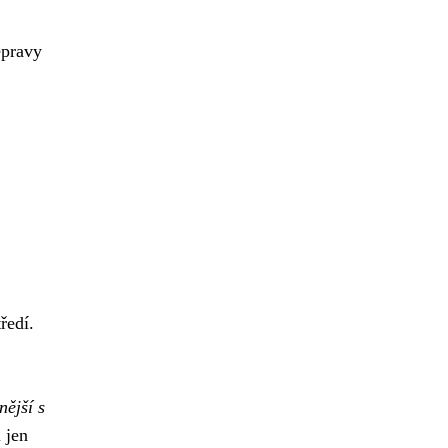
epravy
ředí.
nější s
 jen