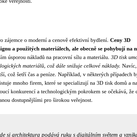
oké veřejnosti.
ro zájemce o moderní a cenově efektivní bydlení.
Ceny 3D
designu a použitých materiálech, ale obecně se pohybují na n
ím úsporou nákladů na pracovní sílu a materiálu.
3D tisk um
ogických materiálů, což dále snižuje celkové náklady.
Navíc,
ší, což šetří čas a peníze. Například, v některých případech b
tuje mnoho firem, které se specializují na 3D tisk domů a na
stoucí konkurencí a technologickým pokrokem se očekává, že 
anou dostupnějšími pro širokou veřejnost.
kde si architektura podává ruku s digitálním světem a vznika