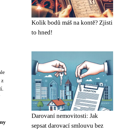
Kolik bodů máš na kontě? Zjisti
to hned!
ale
 z
í.
i
Darovaní nemovitosti: Jak
rny
sepsat darovací smlouvu bez