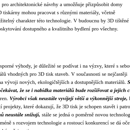
i pro architektonické návrhy a umožňuje přizpůsobit domy
D tiskárny mohou pracovat s různými materiály, včetně
ržitelný charakter této technologie. V budoucnu by 3D tištěn
poskytování dostupného a kvalitního bydlení pro všechny.
porné výhody, je důležité se podívat i na výzvy, které s sebo
álů vhodných pro 3D tisk staveb. V současnosti se nejčastěji
na vývoji nových, ekologičtějších a dostupnějších materiálů.
ekávat, že se i nabídka materiálů bude rozšiřovat a jejich 
áren.
Výrobci však neustále vyvíjejí větší a výkonnější stroje,
 projekty, které dokazují, že 3D tisk je schopen stavět i patr
ů neustále snižují,
stále se jedná o poměrně novou technolog
icméně s rozvojem technologie a rostoucí konkurencí se dá oče