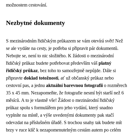
možnostem cestování.
Nezbytné dokumenty
S mezinárodním řidičským průkazem se vám otevírá svět! Než
se ale vydáte na cesty, je potřeba si připravit pár dokumentů.
Nebojte se, není to nic složitého. K žádosti o mezinárodní
řidičský průkaz budete potřebovat především váš
platný
řidičský průkaz
, bez toho to samozřejmě nepůjde. Dále si
připravte
doklad totožnosti
, ať už občanský průkaz nebo
cestovní pas, a jednu
aktuální barevnou fotografii
o rozměrech
35 x 45 mm. Nezapomeňte, že fotografie nesmí být starší než 6
měsíců. A to je vlastně vše! Žádost o mezinárodní řidičský
průkaz spolu s formulářem pro jeho vydání, který snadno
vyplníte na místě, a výše uvedenými dokumenty pak stačí
odevzdat na příslušném úřadě. S trochou snahy tak budete mít
brzy v ruce klíč k nezapomenutelným cestám autem po celém