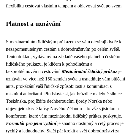
flexibilitu cestovat vlastním tempem a objevovat svět po svém.
Platnost a uznávání
S mezinárodním řidičským průkazem se vám otevírají dveře k
nezapomenutelným cestám a dobrodružstvím po celém světě.
Tento doklad, vydávaný na základě vašeho platného českého
řidičského průkazu, je klíčem k pohodlnému a
bezproblémovému cestování.
Mezinárodní řidičský průkaz
je
uznáván ve více než 150 zemích světa a usnadňuje vám půjčení
auta, prokázání vaší řidičské způsobilosti a komunikaci s
místními autoritami. Představte si, jak brázdíte malebné silnice
Toskánska, projíždíte dechberoucími fjordy Norska nebo
objevujete skryté krásy Nového Zélandu – to vše s jistotou a
komfortem, které vám mezinárodní řidičský průkaz poskytuje.
Formulář pro jeho vydání
je snadno dostupný a celý proces je
rychlý a jednoduchý. Stačí pár kroků a svět dobrodružství za