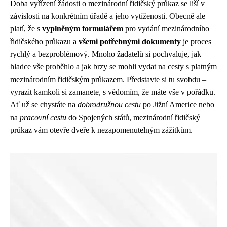
Doba vyřízení žádosti o mezinárodní řidičský průkaz se liší v
závislosti na konkrétním úřadě a jeho vytíženosti. Obecně ale
platí, že s
vyplněným formulářem
pro vydání mezinárodního
řidičského průkazu a
všemi potřebnými dokumenty
je proces
rychlý a bezproblémový. Mnoho žadatelů si pochvaluje, jak
hladce vše proběhlo a jak brzy se mohli vydat na cesty s platným
mezinárodním řidičským průkazem. Představte si tu svobdu –
vyrazit kamkoli si zamanete, s vědomím, že máte vše v pořádku.
Ať už se chystáte na
dobrodružnou cestu
po Jižní Americe nebo
na
pracovní cestu
do Spojených států, mezinárodní řidičský
průkaz vám otevře dveře k nezapomenutelným zážitkům.