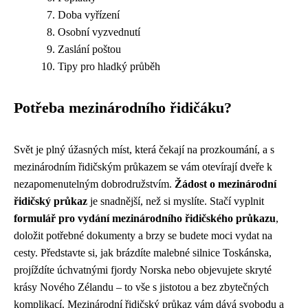
Doba vyřízení
Osobní vyzvednutí
Zaslání poštou
Tipy pro hladký průběh
Potřeba mezinárodního řidičáku?
Svět je plný úžasných míst, která čekají na prozkoumání, a s
mezinárodním řidičským průkazem se vám otevírají dveře k
nezapomenutelným dobrodružstvím.
Žádost o mezinárodní
řidičský průkaz
je snadnější, než si myslíte. Stačí vyplnit
formulář pro vydání mezinárodního řidičského průkazu
,
doložit potřebné dokumenty a brzy se budete moci vydat na
cesty. Představte si, jak brázdíte malebné silnice Toskánska,
projíždíte úchvatnými fjordy Norska nebo objevujete skryté
krásy Nového Zélandu – to vše s jistotou a bez zbytečných
komplikací. Mezinárodní řidičský průkaz vám dává svobodu a