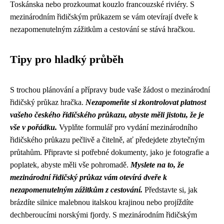
Toskánska nebo prozkoumat kouzlo francouzské riviéry. S
mezinárodním řidičským průkazem se vám otevírají dveře k
nezapomenutelným zážitkům a cestování se stává hračkou.
Tipy pro hladký průběh
S trochou plánování a přípravy bude vaše žádost o mezinárodní
řidičský průkaz hračka.
Nezapomeňte si zkontrolovat platnost
vašeho českého řidičského průkazu, abyste měli jistotu, že je
vše v pořádku.
Vyplňte formulář pro vydání mezinárodního
řidičského průkazu pečlivě a čitelně, ať předejdete zbytečným
průtahům. Připravte si potřebné dokumenty, jako je fotografie a
poplatek, abyste měli vše pohromadě.
Myslete na to, že
mezinárodní řidičský průkaz vám otevírá dveře k
nezapomenutelným zážitkům z cestování.
Představte si, jak
brázdíte silnice malebnou italskou krajinou nebo projíždíte
dechberoucími norskými fjordy. S mezinárodním řidičským