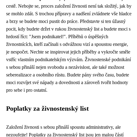
cestě. Nebojte se, proces založení živnosti není tak složitý, jak by
se mohlo zdát. S trochou přípravy a nadšení zvládnete vše hladce
a brzy se budete moci pustit do práce. Představte si ten úžasný
pocit, kdy budete držet v rukou živnostenský list a budete moci s
hrdostí říct: "Jsem podnikatel!". Příběhů o úspěšných
živnostnících, kteří začínali s odvážnou vizí a spoustou energie,
je nespočet. Nechte se inspirovat jejich příběhy a vykročte směle
vstříc vlastním podnikatelským výzvám. Živnostenské podnikání
s sebou přináší nejen svobodu a nezávislost, ale také možnost
seberealizace a osobního růstu. Budete pány svého času, budete
moci rozvíjet své nápady a dovednosti a zároveň tvořit hodnoty
pro sebe i pro ostatní.
Poplatky za živnostenský list
Založení živnosti s sebou přináší spoustu administrativy, ale
nezoufejte! Poplatky za živnostenský list jsou jen malou částí