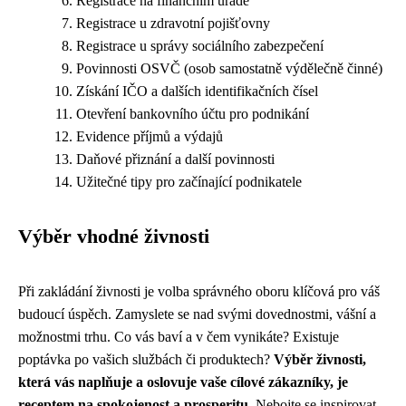
Registrace na finančním úřadě
Registrace u zdravotní pojišťovny
Registrace u správy sociálního zabezpečení
Povinnosti OSVČ (osob samostatně výdělečně činné)
Získání IČO a dalších identifikačních čísel
Otevření bankovního účtu pro podnikání
Evidence příjmů a výdajů
Daňové přiznání a další povinnosti
Užitečné tipy pro začínající podnikatele
Výběr vhodné živnosti
Při zakládání živnosti je volba správného oboru klíčová pro váš
budoucí úspěch. Zamyslete se nad svými dovednostmi, vášní a
možnostmi trhu. Co vás baví a v čem vynikáte? Existuje
poptávka po vašich službách či produktech?
Výběr živnosti,
která vás naplňuje a oslovuje vaše cílové zákazníky, je
receptem na spokojenost a prosperitu.
Nebojte se inspirovat