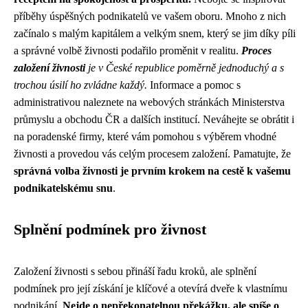
příběhy úspěšných podnikatelů ve vašem oboru. Mnoho z nich
začínalo s malým kapitálem a velkým snem, který se jim díky píli
a správné volbě živnosti podařilo proměnit v realitu.
Proces
založení živnosti
je v České republice poměrně jednoduchý a s
trochou úsilí ho zvládne každý.
Informace a pomoc s
administrativou naleznete na webových stránkách Ministerstva
průmyslu a obchodu ČR a dalších institucí. Neváhejte se obrátit i
na poradenské firmy, které vám pomohou s výběrem vhodné
živnosti a provedou vás celým procesem založení. Pamatujte, že
správná volba živnosti je prvním krokem na cestě k vašemu
podnikatelskému snu
.
Splnění podmínek pro živnost
Založení živnosti s sebou přináší řadu kroků, ale splnění
podmínek pro její získání je klíčové a otevírá dveře k vlastnímu
podnikání.
Nejde o nepřekonatelnou překážku, ale spíše o