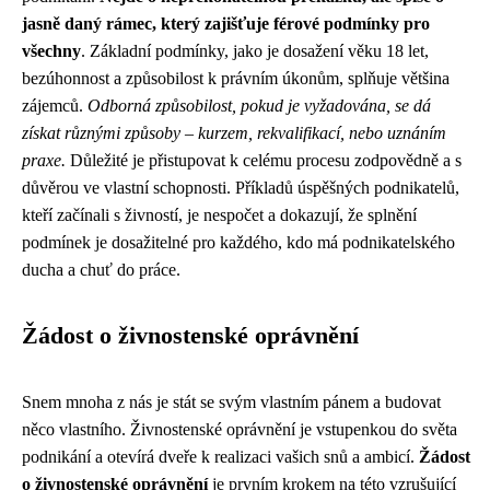
jasně daný rámec, který zajišťuje férové podmínky pro
všechny
. Základní podmínky, jako je dosažení věku 18 let,
bezúhonnost a způsobilost k právním úkonům, splňuje většina
zájemců.
Odborná způsobilost, pokud je vyžadována, se dá
získat různými způsoby – kurzem, rekvalifikací, nebo uznáním
praxe.
Důležité je přistupovat k celému procesu zodpovědně a s
důvěrou ve vlastní schopnosti. Příkladů úspěšných podnikatelů,
kteří začínali s živností, je nespočet a dokazují, že splnění
podmínek je dosažitelné pro každého, kdo má podnikatelského
ducha a chuť do práce.
Žádost o živnostenské oprávnění
Snem mnoha z nás je stát se svým vlastním pánem a budovat
něco vlastního. Živnostenské oprávnění je vstupenkou do světa
podnikání a otevírá dveře k realizaci vašich snů a ambicí.
Žádost
o živnostenské oprávnění
je prvním krokem na této vzrušující