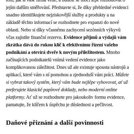
jejím dalším směřování. Představte si, že díky přehledné evidenci
snadno identifikujete nejziskovější služby a produkty a na
základě těchto informací se rozhodnete pro expanzi do nové
oblasti. Nebo si díky včasnému zachycení sezónních výkyvů
včas zajistíte finanční rezervu.
Evidence příjmů a výdajů vám
zkrátka dává do rukou klíč k efektivnímu řízení vašeho
podnikání a otevírá dveře k novým příležitostem.
Mnoho
začínajících podnikatelů vnímá vedení evidence jako
komplikovanou záležitost. Dnes už ale existuje spousta nástrojů a
aplikací, které vám s ní pomohou a zjednoduší vám práci.
Můžete
si vybrat takový systém, který vám bude nejlépe vyhovovat, ať už
preferujete klasické papírové doklady, nebo moderní online
platformy.
Ať už se rozhodnete pro jakoukoliv formu evidence,
pamatujte, že klíčem k úspěchu je důslednost a pečlivost.
Daňové přiznání a další povinnosti