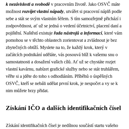
k nezávislosti a svobodě
v pracovním životě. Jako OSVČ máte
možnost
rozvíjet vlastní nápady
, utvářet si pracovní náplň podle
sebe a stát se svým vlastním šéfem. S tím samozřejmě přichází i
zodpovědnost, ať už se jedná o vedení účetnictví, placení daní a
pojištění. Naštěstí existuje
řada nástrojů a informací
, které vám
pomohou se v těchto oblastech zorientovat a zvládnout je bez
zbytečných obtíží. Myslete na to, že každý krok, který v
začátcích podnikání uděláte, vás posouvá blíž k vašemu snu o
samostatnosti a dosažení vašich cílů. Ať už se chystáte rozjet
vlastní kavárnu, nabízet grafické služby nebo se stát truhlářem,
věřte si a jděte do toho s odhodláním. Příběhů o úspěšných
OSVČ, kteří se nebáli udělat první krok, je nespočet a vy se k
nim můžete brzy přidat.
Získání IČO a dalších identifikačních čísel
Získání identifikačních čísel je nedílnou součástí startu vašeho