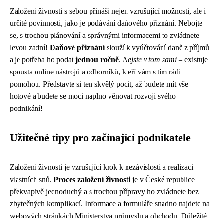
Založení živnosti s sebou přináší nejen vzrušující možnosti, ale i
určité povinnosti, jako je podávání daňového přiznání. Nebojte
se, s trochou plánování a správnými informacemi to zvládnete
levou zadní!
Daňové přiznání
slouží k vyúčtování daně z příjmů
a je potřeba ho podat
jednou ročně
.
Nejste v tom sami
– existuje
spousta online nástrojů a odborníků, kteří vám s tím rádi
pomohou. Představte si ten skvělý pocit, až budete mít vše
hotové a budete se moci naplno věnovat rozvoji svého
podnikání!
Užitečné tipy pro začínající podnikatele
Založení živnosti je vzrušující krok k nezávislosti a realizaci
vlastních snů.
Proces založení živnosti
je v České republice
překvapivě jednoduchý a s trochou přípravy ho zvládnete bez
zbytečných komplikací. Informace a formuláře snadno najdete na
webových stránkách Ministerstva průmyslu a obchodu. Důležité