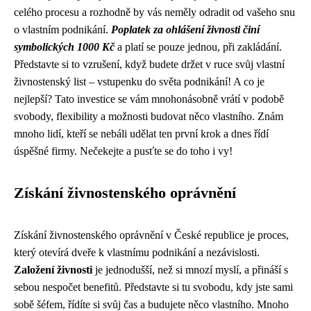
celého procesu a rozhodně by vás neměly odradit od vašeho snu
o vlastním podnikání.
Poplatek za ohlášení živnosti činí
symbolických 1000 Kč
a platí se pouze jednou, při zakládání.
Představte si to vzrušení, když budete držet v ruce svůj vlastní
živnostenský list – vstupenku do světa podnikání! A co je
nejlepší? Tato investice se vám mnohonásobně vrátí v podobě
svobody, flexibility a možnosti budovat něco vlastního. Znám
mnoho lidí, kteří se nebáli udělat ten první krok a dnes řídí
úspěšné firmy. Nečekejte a pusťte se do toho i vy!
Získání živnostenského oprávnění
Získání živnostenského oprávnění v České republice je proces,
který otevírá dveře k vlastnímu podnikání a nezávislosti.
Založení živnosti
je jednodušší, než si mnozí myslí, a přináší s
sebou nespočet benefitů. Představte si tu svobodu, kdy jste sami
sobě šéfem, řídíte si svůj čas a budujete něco vlastního. Mnoho