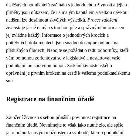
úspěšných podnikatelů začínalo s jednoduchou živností a jejich
příběhy jsou důkazem, že i s malým kapitálem a velkou dávkou
nadšení lze dosáhnout skvělých výsledků.
Proces založení
živnosti
je jasně daný a s trochou píle a správnými informacemi
jej zvládne každý. Informace o jednotlivých krocích a
potřebných dokumentech jsou snadno dostupné online i na
příslušných úřadech. Nebojte se požádat o radu odborníky, kteří
vám pomohou zorientovat se v legislativě a nastartovat vaše
podnikání tou správnou nohou. Získání živnostenského
oprávnění je prvním krokem na cestě k vašemu podnikatelskému
snu.
Registrace na finančním úřadě
Založení živnosti s sebou přináší i povinnost registrace na
finančním úřadě. Nevnímejte to však jako nutné zlo, ale spíše
jako bránu k novým možnostem a svobodě, kterou podnikání