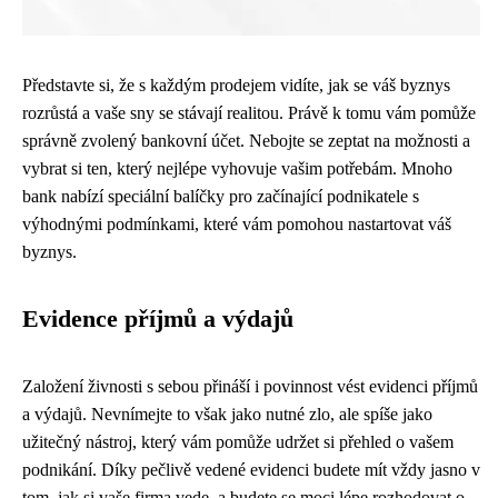
Představte si, že s každým prodejem vidíte, jak se váš byznys
rozrůstá a vaše sny se stávají realitou. Právě k tomu vám pomůže
správně zvolený bankovní účet. Nebojte se zeptat na možnosti a
vybrat si ten, který nejlépe vyhovuje vašim potřebám. Mnoho
bank nabízí speciální balíčky pro začínající podnikatele s
výhodnými podmínkami, které vám pomohou nastartovat váš
byznys.
Evidence příjmů a výdajů
Založení živnosti s sebou přináší i povinnost vést evidenci příjmů
a výdajů. Nevnímejte to však jako nutné zlo, ale spíše jako
užitečný nástroj, který vám pomůže udržet si přehled o vašem
podnikání. Díky pečlivě vedené evidenci budete mít vždy jasno v
tom, jak si vaše firma vede, a budete se moci lépe rozhodovat o