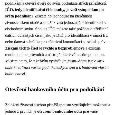
podnikání a otevírá dveře do světa podnikatelských příležitostí.
IČO, tedy identifikační číslo osoby, je vaší vstupenkou do
světa podnikání
. Získáte ho jednoduše na kterémkoli
živnostenském úřadě a slouží k vaší jednoznačné identifikaci v
obchodním styku. Spolu s IČO můžete také požádat o přidělení
dalších důležitých čísel, jako je DIČ pro identifikaci v rámci EU
nebo datová schránka pro efektivní komunikaci se státní správou.
Získání těchto čísel je rychlé a bezproblémové
a existuje
mnoho online průvodců a nástrojů, které vám s tím pomohou.
Myslete na to, že s každým vyplněným formulářem jste o krok
blíže k realizaci vašich podnikatelských snů a k budování vlastní
budoucnosti.
Otevření bankovního účtu pro podnikání
Založení živnosti s sebou přináší spoustu vzrušujících možností a
jednou z prvních je
otevření bankovního účtu pro vaše