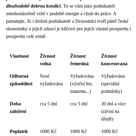
dlouhodobě dobrou kondici
. To se vám jako podnikateli
mnohonásobně vrátí v podobě energie a chuti do práce. A
pamatujte, že i drobní podnikatelé a živnostníci tvoří páteř české
ekonomiky a jejich zdraví je klíčové pro jejich vlastní prosperitu i
prosperitu celé země.
Vlastnost
Živnost
Živnost
Živnost
volná
řemeslná
koncesovaná
Odborná
Není
Vyžadována
Vyžadována
způsobilost
vyžadována
(výuční list,
(speciální
maturita...)
podmínky)
Doba
cca 5 dní
cca 5 dní
30 dní a více
založení
(závisí na
úřadě)
Poplatek
1000 Kč
1000 Kč
1000 Kč