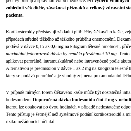
pečlivý přístup a správnou volbu medikace.
Při výběru vhodných 
zohlednit věk dítěte, závažnost příznaků a celkový zdravotní s
pacienta
.
Kortikosteroidy představují základní pilíř léčby štěkavého kašle, ze
případech středně těžkého až těžkého průběhu onemocnění. Dexam
podává v dávce 0,15 až 0,6 mg na kilogram tělesné hmotnosti, přič
maximální jednorázová dávka by neměla přesáhnout 10 mg
. Tento 
aplikovat perorálně, intramuskulárně nebo intravenózně podle akutno
Alternativou je prednisolon v dávce 1 až 2 mg na kilogram tělesné 
který se podává perorálně a je vhodný zejména pro ambulantní léčb
V případě mírných forem štěkavého kašle může být dostatečná inhala
budesonidem.
Doporučená dávka budesonidu činí 2 mg v nebuli
kterou lze opakovat po dvou hodinách v případě nedostatečné odpo
Tento přístup je šetrnější než systémové podání kortikosteroidů a m
riziko nežádoucích účinků.