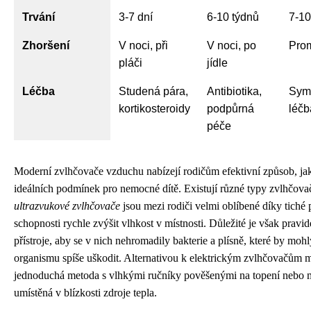
Trvání
3-7 dní
6-10 týdnů
7-10
Zhoršení
V noci, při
V noci, po
Pro
pláči
jídle
Léčba
Studená pára,
Antibiotika,
Sym
kortikosteroidy
podpůrná
léčb
péče
Moderní zvlhčovače vzduchu nabízejí rodičům efektivní způsob, ja
ideálních podmínek pro nemocné dítě. Existují různé typy zvlhčova
ultrazvukové zvlhčovače
jsou mezi rodiči velmi oblíbené díky tiché 
schopnosti rychle zvýšit vlhkost v místnosti. Důležité je však pravide
přístroje, aby se v nich nehromadily bakterie a plísně, které by mo
organismu spíše uškodit. Alternativou k elektrickým zvlhčovačům m
jednoduchá metoda s vlhkými ručníky pověšenými na topení nebo 
umístěná v blízkosti zdroje tepla.