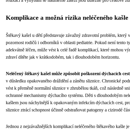
relaxaci a vyhýbání se nadměrné zátěži jsou důležité pro celkové zdr
Komplikace a možná rizika neléčeného kašle
Štěkavý kašel u dětí představuje závažný zdravotní problém, který 
pozornost rodičů i odborníků v oblasti pediatrie. Pokud není tento t
adekvátně léčen, může vést k celé řadě komplikací, které mohou výr
zdraví dítěte jak v krátkodobém, tak i dlouhodobém horizontu.
Neléčený štěkavý kašel může způsobit poškození dýchacích cest
v důsledku opakovaného dráždění a zánětu sliznice. Chronické po
vést k přeměně normální sliznice v zhrubělou tkáň, což následně sni
ochranné mechanismy dýchacího systému. Děti s dlouhodobým ne
kašlem jsou náchylnější k opakovaným infekcím dýchacích cest, pro
sliznice ztrácí schopnost účinně odstraňovat patogeny a cizirodé část
Jednou z nejzávažnějších komplikací neléčeného štěkavého kašle j