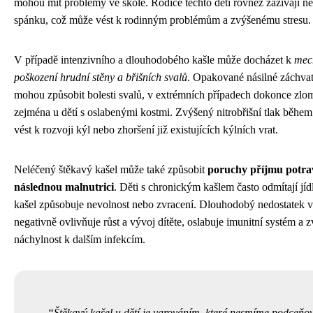
mohou mít problémy ve škole. Rodiče těchto dětí rovněž zažívají n
spánku, což může vést k rodinným problémům a zvýšenému stresu.
V případě intenzivního a dlouhodobého kašle může docházet k
mec
poškození hrudní stěny a břišních svalů
. Opakované násilné záchvat
mohou způsobit bolesti svalů, v extrémních případech dokonce zlo
zejména u dětí s oslabenými kostmi. Zvýšený nitrobřišní tlak běhe
vést k rozvoji kýl nebo zhoršení již existujících kýlních vrat.
Neléčený štěkavý kašel může také způsobit
poruchy příjmu potra
následnou malnutrici
. Děti s chronickým kašlem často odmítají jíd
kašel způsobuje nevolnost nebo zvracení. Dlouhodobý nedostatek 
negativně ovlivňuje růst a vývoj dítěte, oslabuje imunitní systém a 
náchylnost k dalším infekcím.
Štěkavý kašel u dětí je varováním, které nesmíme podceňo