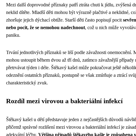
Mezi další doprovodné příznaky patří ztráta chuti k jídlu, zvýšená d
neklid dítěte. Mladší děti mohou být výrazně plačtivé a neklidné, c
zhoršuje jejich dýchací obtíže. Starší děti často popisují pocit
sevřen
nebo pocit, že se nemohou nadechnout
, což u nich může vyvoláv
paniku.
Trvání jednotlivých příznaků se liší podle závažnosti onemocnění. 
mohou ustoupit během dvou až tří dnů, zatímco závažnější případ
přetrvávat týden i déle. Štěkavý kašel může pokračovat ještě několi
odeznění ostatních příznaků, postupně se však zmírňuje a ztrácí svů
charakteristický zvuk.
Rozdíl mezi virovou a bakteriální infekcí
Štěkavý kašel u dětí představuje jeden z nejčastějších důvodů návšt
přičemž správné rozlišení mezi virovou a bakteriální infekcí je zása
adekvátní léčby.
Většina případů štěkavého kašle je způsobena 