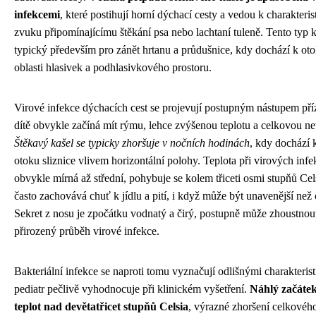
infekcemi
, které postihují horní dýchací cesty a vedou k charakteri
zvuku připomínajícímu štěkání psa nebo lachtaní tuleně. Tento typ k
typický především pro zánět hrtanu a průdušnice, kdy dochází k oto
oblasti hlasivek a podhlasivkového prostoru.
Virové infekce dýchacích cest se projevují postupným nástupem př
dítě obvykle začíná mít rýmu, lehce zvýšenou teplotu a celkovou nev
Štěkavý kašel se typicky zhoršuje v nočních hodinách
, kdy dochází 
otoku sliznice vlivem horizontální polohy. Teplota při virových inf
obvykle mírná až střední, pohybuje se kolem třiceti osmi stupňů Celsi
často zachovává chuť k jídlu a pití, i když může být unavenější než
Sekret z nosu je zpočátku vodnatý a čirý, postupně může zhoustnout
přirozený průběh virové infekce.
Bakteriální infekce se naproti tomu vyznačují odlišnými charakterist
pediatr pečlivě vyhodnocuje při klinickém vyšetření.
Náhlý začáte
teplot nad devětatřicet stupňů Celsia
, výrazné zhoršení celkového