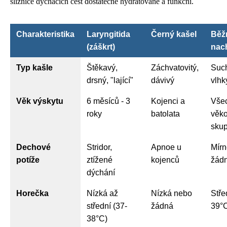
sliznice dýchacích cest dostatečně hydratované a funkční.
Charakteristika
Laryngitida
Černý kašel
Běž
(záškrt)
nac
Typ kašle
Štěkavý,
Záchvatovitý,
Suc
drsný, "lající"
dávivý
vlhk
Věk výskytu
6 měsíců - 3
Kojenci a
Vše
roky
batolata
věk
skup
Dechové
Stridor,
Apnoe u
Mírn
potíže
ztížené
kojenců
žád
dýchání
Horečka
Nízká až
Nízká nebo
Stře
střední (37-
žádná
39°
38°C)