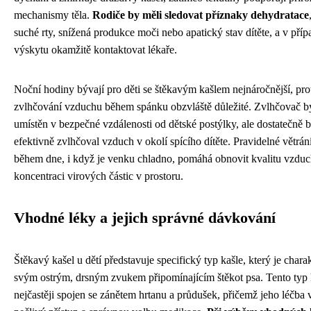
mechanismy těla.
Rodiče by měli sledovat příznaky dehydratace
suché rty, snížená produkce moči nebo apatický stav dítěte, a v příp
výskytu okamžitě kontaktovat lékaře.
Noční hodiny bývají pro děti se štěkavým kašlem nejnáročnější, pro
zvlhčování vzduchu během spánku obzvláště důležité. Zvlhčovač b
umístěn v bezpečné vzdálenosti od dětské postýlky, ale dostatečně b
efektivně zvlhčoval vzduch v okolí spícího dítěte. Pravidelné větrání
během dne, i když je venku chladno, pomáhá obnovit kvalitu vzduch
koncentraci virových částic v prostoru.
Vhodné léky a jejich správné dávkování
Štěkavý kašel u dětí představuje specifický typ kašle, který je charak
svým ostrým, drsným zvukem připomínajícím štěkot psa. Tento typ k
nejčastěji spojen se zánětem hrtanu a průdušek, přičemž jeho léčba