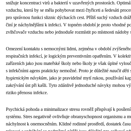
snižuje koncentraci virů a bakterií v uzavřených prostorách. Optimá
vzduchu, která by se měla pohybovat mezi čtyřiceti a šedesáti procen
pro správnou funkci sliznic dýchacích cest. Příliš suchý vzduch dráž
činí je náchylnějšími k infekci. V topném období je proto vhodné p
zvlhčovače vzduchu nebo jednoduše rozmístit po místnosti nádoby 
Omezení kontaktu s nemocnými lidmi, zejména v období zvýšenéh
respiračních infekcí, je logickým preventivním opatřením. V kolekt
zařízeních jako jsou mateřské školy nebo školy je však úplné vylou
s infekčními agens prakticky nemožné. Proto je důležité
naučit děti
hygienickým návykům
, jako je pravidelné mytí rukou, používání ka
zakrývání úst při kašli. Tyto zdánlivě jednoduché návyky mohou výr
riziko přenosu infekce.
Psychická pohoda a minimalizace stresu rovněž přispívají k posílen
systému. Stres negativně ovlivňuje obranyschopnost organismu a m
náchylnost k onemocněním. Klidné rodinné prostředí, dostatek času