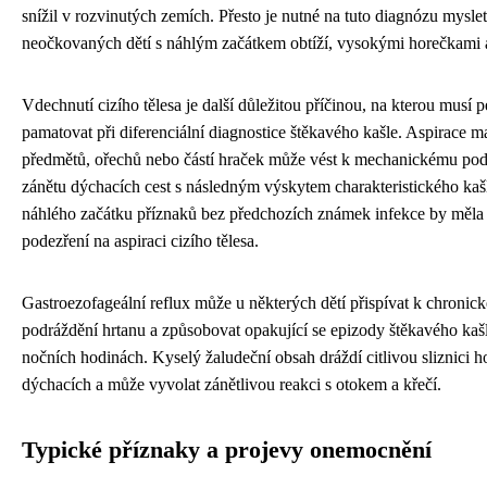
snížil v rozvinutých zemích. Přesto je nutné na tuto diagnózu mysle
neočkovaných dětí s náhlým začátkem obtíží, vysokými horečkami a
Vdechnutí cizího tělesa je další důležitou příčinou, na kterou musí p
pamatovat při diferenciální diagnostice štěkavého kašle. Aspirace m
předmětů, ořechů nebo částí hraček může vést k mechanickému pod
zánětu dýchacích cest s následným výskytem charakteristického ka
náhlého začátku příznaků bez předchozích známek infekce by měla
podezření na aspiraci cizího tělesa.
Gastroezofageální reflux může u některých dětí přispívat k chroni
podráždění hrtanu a způsobovat opakující se epizody štěkavého kaš
nočních hodinách. Kyselý žaludeční obsah dráždí citlivou sliznici h
dýchacích a může vyvolat zánětlivou reakci s otokem a křečí.
Typické příznaky a projevy onemocnění