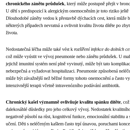
chronického zánětu průdušek
, který může postupně přejít v bronc
U dětí s predispozicí k alergickým onemocněním je toto riziko ještě 
Dlouhodobé záněty vedou k přestavbě dýchacích cest, která může b
některých případech nevratná a ovlivnit kvalitu života dítěte po zby
života.
Nedostatečná léčba může také vést k
rozšíření infekce do dolních c
což může vyústit ve vývoj pneumonie nebo zánětu průdušek. U mal
jejichž imunitní systém není plně vyvinutý, může být tato komplika
nebezpečná a vyžadovat hospitalizaci. Pneumonie způsobená nelé
může být závažnější než běžné formy tohoto onemocnění a často v
intenzivnější terapii včetně intravenózního podávání antibiotik.
Chronický kašel významně ovlivňuje kvalitu spánku dítěte
, co
dalekosáhlé důsledky pro jeho celkový vývoj. Nedostatek kvalitníh
negativně působí na růst, kognitivní funkce, emocionální stabilitu a
učení. Děti s neléčeným kašlem často trpí únavou, poruchami konce