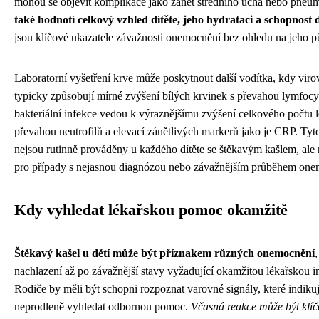
mohou se objevit komplikace jako zánět středního ucha nebo pneu
také hodnotí celkový vzhled dítěte, jeho hydrataci a schopnost 
jsou klíčové ukazatele závažnosti onemocnění bez ohledu na jeho 
Laboratorní vyšetření krve může poskytnout další vodítka, kdy viro
typicky způsobují mírné zvýšení bílých krvinek s převahou lymfocy
bakteriální infekce vedou k výraznějšímu zvýšení celkového počtu 
převahou neutrofilů a elevací zánětlivých markerů jako je CRP. Tyto
nejsou rutinně prováděny u každého dítěte se štěkavým kašlem, ale r
pro případy s nejasnou diagnózou nebo závažnějším průběhem one
Kdy vyhledat lékařskou pomoc okamžitě
Štěkavý kašel u dětí může být příznakem různých onemocnění
nachlazení až po závažnější stavy vyžadující okamžitou lékařskou in
Rodiče by měli být schopni rozpoznat varovné signály, které indikuj
neprodleně vyhledat odbornou pomoc.
Včasná reakce může být klíč