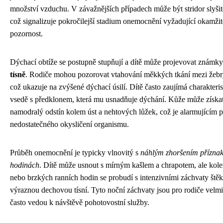
množství vzduchu. V závažnějších případech může být stridor slyšite
což signalizuje pokročilejší stadium onemocnění vyžadující okamži
pozornost.
Dýchací obtíže se postupně stupňují a dítě může projevovat známk
tísně
. Rodiče mohou pozorovat vtahování měkkých tkání mezi žebr
což ukazuje na zvýšené dýchací úsilí. Dítě často zaujímá charakteri
vsedě s předklonem, která mu usnadňuje dýchání. Kůže může získa
namodralý odstín kolem úst a nehtových lůžek, což je alarmujícím 
nedostatečného okysličení organismu.
Průběh onemocnění je typicky vlnovitý s
náhlým zhoršením příznak
hodinách
. Dítě může usnout s mírným kašlem a chrapotem, ale kol
nebo brzkých ranních hodin se probudí s intenzivními záchvaty ště
výraznou dechovou tísní. Tyto noční záchvaty jsou pro rodiče velmi 
často vedou k návštěvě pohotovostní služby.