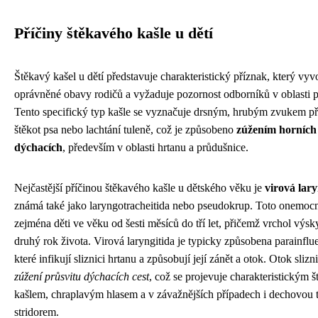
Příčiny štěkavého kašle u dětí
Štěkavý kašel u dětí představuje charakteristický příznak, který vyv
oprávněné obavy rodičů a vyžaduje pozornost odborníků v oblasti pe
Tento specifický typ kašle se vyznačuje drsným, hrubým zvukem p
štěkot psa nebo lachtání tuleně, což je způsobeno
zúžením horních 
dýchacích
, především v oblasti hrtanu a průdušnice.
Nejčastější příčinou štěkavého kašle u dětského věku je
virová lary
známá také jako laryngotracheitida nebo pseudokrup. Toto onemocn
zejména děti ve věku od šesti měsíců do tří let, přičemž vrchol výsk
druhý rok života. Virová laryngitida je typicky způsobena parainflu
které infikují sliznici hrtanu a způsobují její zánět a otok. Otok sliz
zúžení průsvitu dýchacích cest
, což se projevuje charakteristickým 
kašlem, chraplavým hlasem a v závažnějších případech i dechovou t
stridorem.