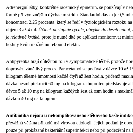
Adrenergní látky, konkrétně racemický epinefrin, se používají v neb
formě při výraznějším dýchacím stridu. Standardní dávka je 0,5 ml 
koncentraci 2,25 procenta, který se ředí v fyziologickém roztoku na
objem 3 až 4 ml.
Účinek nastupuje rychle, obvykle do deseti minut, 
je relativně krátké
, proto je nutné dítě po aplikaci monitorovat minim
hodiny kvůli možnému rebound efektu.
Antipyretika hrají důležitou roli v symptomatické léčbě, protože ho
doprovází zánětlivý proces. Paracetamol se podává v dávce 10 až 
kilogram tělesné hmotnosti každé čtyři až šest hodin, přičemž maxi
dávka nesmí překročit 60 mg na kilogram. Ibuprofen představuje alt
dávce 5 až 10 mg na kilogram každých šest až osm hodin s maximál
dávkou 40 mg na kilogram.
Antibiotika nejsou u nekomplikovaného štěkavého kašle indik
převážná většina případů má virovou etiologii. Jejich podání je opo
pouze při prokázané bakteriální superinfekci nebo při podezření na b