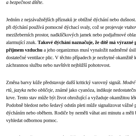
a bezpečnost dítěte
.
Jedním z nejzávažnějších příznaků je obtížné dýchání nebo dušnost
při dýchání používá pomocné dýchací svaly, což se projevuje vtah
mezižeberních prostor, nadklíčkových jamek nebo podjařmové oblast
alarmující znak.
Takové dýchání naznačuje, že dítě má výrazné p
příjmem vzduchu
a jeho organizmus musí vynaložit nadměrné úsilí 
dostatečné ventilace plic. V těchto případech je nezbytné okamžitě 
záchrannou službu nebo navštívit nejbližší pohotovost.
Změna barvy kůže představuje další kritický varovný signál.
Modré 
rtů, jazyka nebo obličeje
, známé jako cyanóza, indikuje nedostatečn
krve. Tento stav může být život ohrožující a vyžaduje okamžitou lé
Podobně bledost nebo šedavý odstín pleti může signalizovat vážné 
dýcháním nebo oběhem. Rodiče by neměli váhat ani minutu a měli 
vyhledat odbornou pomoc.