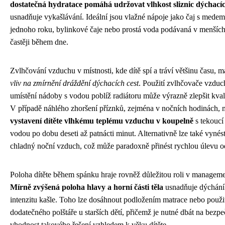
dostatečná hydratace pomáhá udržovat vlhkost sliznic dýchacíc
usnadňuje vykašlávání. Ideální jsou vlažné nápoje jako čaj s medem p
jednoho roku, bylinkové čaje nebo prostá voda podávaná v menších
častěji během dne.
Zvlhčování vzduchu v místnosti, kde dítě spí a tráví většinu času, 
vliv na zmírnění dráždění dýchacích cest
. Použití zvlhčovače vzdu
umístění nádoby s vodou poblíž radiátoru může výrazně zlepšit kva
V případě náhlého zhoršení příznků, zejména v nočních hodinách,
vystavení dítěte vlhkému teplému vzduchu v koupelně
s tekoucí
vodou po dobu deseti až patnácti minut. Alternativně lze také vynést
chladný noční vzduch, což může paradoxně přinést rychlou úlevu o
Poloha dítěte během spánku hraje rovněž důležitou roli v manageme
Mírně zvýšená poloha hlavy a horní části těla
usnadňuje dýchání 
intenzitu kašle. Toho lze dosáhnout podložením matrace nebo použi
dodatečného polštáře u starších dětí, přičemž je nutné dbát na bezpe
vhodnost takového řešení vzhledem k věku dítěte.