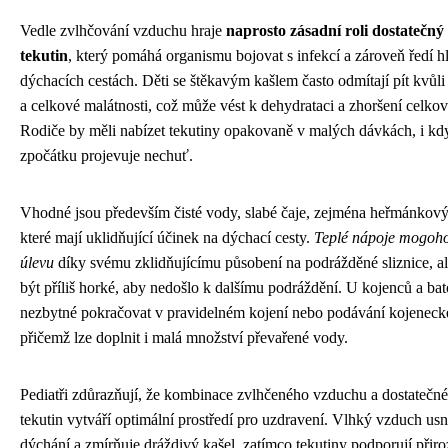
Vedle zvlhčování vzduchu hraje
naprosto zásadní roli dostatečný
tekutin
, který pomáhá organismu bojovat s infekcí a zároveň ředí h
dýchacích cestách. Děti se štěkavým kašlem často odmítají pít kvůli 
a celkové malátnosti, což může vést k dehydrataci a zhoršení celko
Rodiče by měli nabízet tekutiny opakovaně v malých dávkách, i kdy
zpočátku projevuje nechuť.
Vhodné jsou především čisté vody, slabé čaje, zejména heřmánkový
které mají uklidňující účinek na dýchací cesty.
Teplé nápoje mogoho
úlevu
díky svému zklidňujícímu působení na podrážděné sliznice, a
být příliš horké, aby nedošlo k dalšímu podráždění. U kojenců a bato
nezbytné pokračovat v pravidelném kojení nebo podávání kojeneck
přičemž lze doplnit i malá množství převařené vody.
Pediatři zdůrazňují, že kombinace zvlhčeného vzduchu a dostatečn
tekutin vytváří optimální prostředí pro uzdravení. Vlhký vzduch us
dýchání a zmírňuje dráždivý kašel, zatímco tekutiny podporují přir