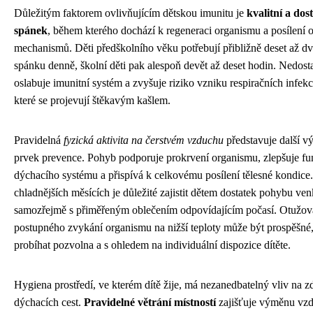
Důležitým faktorem ovlivňujícím dětskou imunitu je
kvalitní a dos
spánek
, během kterého dochází k regeneraci organismu a posílení
mechanismů. Děti předškolního věku potřebují přibližně deset až d
spánku denně, školní děti pak alespoň devět až deset hodin. Nedost
oslabuje imunitní systém a zvyšuje riziko vzniku respiračních infekc
které se projevují štěkavým kašlem.
Pravidelná
fyzická aktivita na čerstvém vzduchu
představuje další 
prvek prevence. Pohyb podporuje prokrvení organismu, zlepšuje fu
dýchacího systému a přispívá k celkovému posílení tělesné kondice.
chladnějších měsících je důležité zajistit dětem dostatek pohybu ven
samozřejmě s přiměřeným oblečením odpovídajícím počasí. Otužov
postupného zvykání organismu na nižší teploty může být prospěšné,
probíhat pozvolna a s ohledem na individuální dispozice dítěte.
Hygiena prostředí, ve kterém dítě žije, má nezanedbatelný vliv na z
dýchacích cest.
Pravidelné větrání místností
zajišťuje výměnu vz