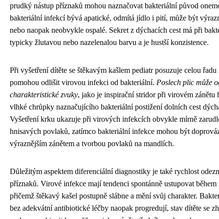
prudký nástup příznaků mohou naznačovat bakteriální původ onemo
bakteriální infekcí bývá apatické, odmítá jídlo i pití, může být výr
nebo naopak neobvykle ospalé. Sekret z dýchacích cest má při bakter
typicky žlutavou nebo nazelenalou barvu a je hustší konzistence.
Při vyšetření dítěte se štěkavým kašlem pediatr posuzuje celou řadu 
pomohou odlišit virovou infekci od bakteriální.
Poslech plic může o
charakteristické zvuky
, jako je inspirační stridor při virovém zánětu
vlhké chrůpky naznačujícího bakteriální postižení dolních cest dých
Vyšetření krku ukazuje při virových infekcích obvykle mírně zarudlo
hnisavých povlaků, zatímco bakteriální infekce mohou být doprová
výraznějším zánětem a tvorbou povlaků na mandlích.
Důležitým aspektem diferenciální diagnostiky je také rychlost odez
příznaků. Virové infekce mají tendenci spontánně ustupovat během tř
přičemž štěkavý kašel postupně slábne a mění svůj charakter. Bakter
bez adekvátní antibiotické léčby naopak progredují, stav dítěte se zh