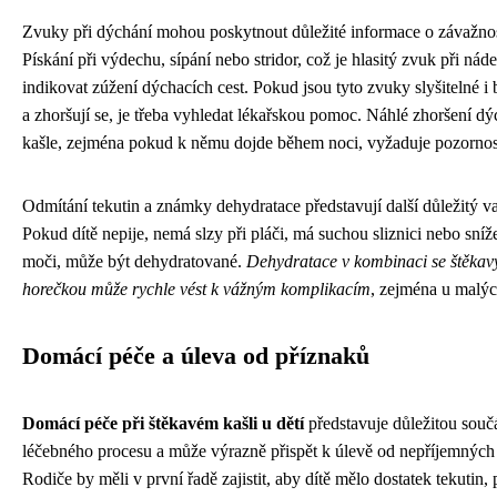
Zvuky při dýchání mohou poskytnout důležité informace o závažnos
Pískání při výdechu, sípání nebo stridor, což je hlasitý zvuk při ná
indikovat zúžení dýchacích cest. Pokud jsou tyto zvuky slyšitelné i
a zhoršují se, je třeba vyhledat lékařskou pomoc. Náhlé zhoršení d
kašle, zejména pokud k němu dojde během noci, vyžaduje pozornos
Odmítání tekutin a známky dehydratace představují další důležitý v
Pokud dítě nepije, nemá slzy při pláči, má suchou sliznici nebo sní
moči, může být dehydratované.
Dehydratace v kombinaci se štěka
horečkou může rychle vést k vážným komplikacím
, zejména u malýc
Domácí péče a úleva od příznaků
Domácí péče při štěkavém kašli u dětí
představuje důležitou souč
léčebného procesu a může výrazně přispět k úlevě od nepříjemných
Rodiče by měli v první řadě zajistit, aby dítě mělo dostatek tekutin,