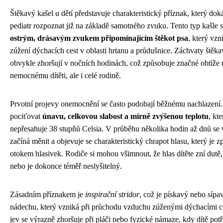
Štěkavý kašel u dětí představuje charakteristický příznak, který do
pediatr rozpoznat již na základě samotného zvuku. Tento typ kašle 
ostrým, drásavým zvukem připomínajícím štěkot psa
, který vzn
zúžení dýchacích cest v oblasti hrtanu a průdušnice. Záchvaty štěka
obvykle zhoršují v nočních hodinách, což způsobuje značné obtíže 
nemocnému dítěti, ale i celé rodině.
Prvotní projevy onemocnění se často podobají běžnému nachlazení
pociťovat
únavu, celkovou slabost a mírně zvýšenou teplotu
, kt
nepřesahuje 38 stupňů Celsia. V průběhu několika hodin až dnů se 
začíná měnit a objevuje se charakteristický chrapot hlasu, který je 
otokem hlasivek. Rodiče si mohou všimnout, že hlas dítěte zní dutě,
nebo je dokonce téměř neslyšitelný.
Zásadním příznakem je
inspirační stridor
, což je pískavý nebo sípa
nádechu, který vzniká při průchodu vzduchu zúženými dýchacími c
jev se výrazně zhoršuje při pláči nebo fyzické námaze, kdy dítě potř