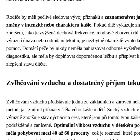
Rodiče by měli pečlivě sledovat vývoj příznaků a
zaznamenávat ja
změny v intenzitě nebo charakteru kašle
. Pokud dítě vykazuje 
zhoršení, jako je zvýšená dechová frekvence, modravé zbarvení rtů
výrazná únava nebo odmítání tekutin, je nezbytné okamžitě vyhleda
pomoc. Domácí péče by nikdy neměla nahrazovat odborné vyšetřen
diagnostiku, ale měla by doplňovat doporučenou léčbu a přispívat 
zlepšení stavu dítěte.
Zvlhčování vzduchu a dostatečný příjem teku
Zvlhčování vzduchu představuje jednu ze základních a zároveň nej
metod, jak zmírnit příznaky štěkavého kašle u dětí. Suchý vzduch v m
výrazně zhoršuje stav dýchacích cest, které jsou při tomto typu kašle
podrážděné a zanícené.
Optimální vlhkost vzduchu v dětském pok
měla pohybovat mezi 40 až 60 procenty
, což je rozmezí, které p