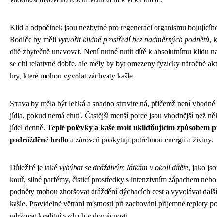
Klid a odpočinek jsou nezbytné pro regeneraci organismu bojujícího
Rodiče by měli
vytvořit klidné prostředí bez nadměrných podnětů
, 
dítě zbytečně unavovat. Není nutné nutit dítě k absolutnímu klidu n
se cítí relativně dobře, ale měly by být omezeny fyzicky náročné akti
hry, které mohou vyvolat záchvaty kašle.
Strava by měla být lehká a snadno stravitelná, přičemž není vhodné n
jídla, pokud nemá chuť. Častější menší porce jsou vhodnější než ně
jídel denně.
Teplé polévky a kaše moit uklidňujícím způsobem p
podrážděné hrdlo
a zároveň poskytují potřebnou energii a živiny.
Důležité je také
vyhýbat se dráždivým látkám v okolí dítěte
, jako js
kouř, silné parfémy, čisticí prostředky s intenzivním zápachem nebo
podněty mohou zhoršovat dráždění dýchacích cest a vyvolávat dalš
kašle. Pravidelné větrání místností při zachování příjemné teploty 
udržovat kvalitní vzduch v domácnosti.