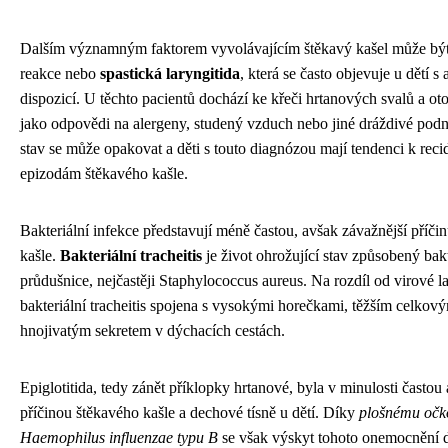
Dalším významným faktorem vyvolávajícím štěkavý kašel může být
reakce nebo
spastická laryngitida
, která se často objevuje u dětí s
dispozicí. U těchto pacientů dochází ke křeči hrtanových svalů a oto
jako odpovědi na alergeny, studený vzduch nebo jiné dráždivé podn
stav se může opakovat a děti s touto diagnózou mají tendenci k reci
epizodám štěkavého kašle.
Bakteriální infekce představují méně častou, avšak závažnější příči
kašle.
Bakteriální tracheitis
je život ohrožující stav způsobený bakt
průdušnice, nejčastěji Staphylococcus aureus. Na rozdíl od virové la
bakteriální tracheitis spojena s vysokými horečkami, těžším celkov
hnojivatým sekretem v dýchacích cestách.
Epiglotitida, tedy zánět příklopky hrtanové, byla v minulosti často
příčinou štěkavého kašle a dechové tísně u dětí. Díky
plošnému očko
Haemophilus influenzae typu B
se však výskyt tohoto onemocnění 