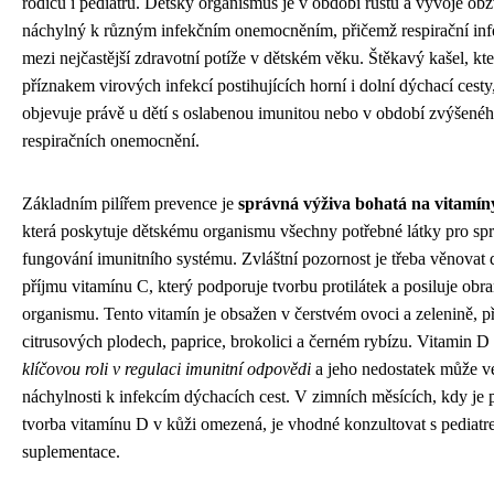
rodičů i pediatrů. Dětský organismus je v období růstu a vývoje obz
náchylný k různým infekčním onemocněním, přičemž respirační infe
mezi nejčastější zdravotní potíže v dětském věku. Štěkavý kašel, kt
příznakem virových infekcí postihujících horní i dolní dýchací cesty,
objevuje právě u dětí s oslabenou imunitou nebo v období zvýšené
respiračních onemocnění.
Základním pilířem prevence je
správná výživa bohatá na vitamín
která poskytuje dětskému organismu všechny potřebné látky pro sp
fungování imunitního systému. Zvláštní pozornost je třeba věnovat
příjmu vitamínu C, který podporuje tvorbu protilátek a posiluje ob
organismu. Tento vitamín je obsažen v čerstvém ovoci a zelenině, 
citrusových plodech, paprice, brokolici a černém rybízu. Vitamin D
klíčovou roli v regulaci imunitní odpovědi
a jeho nedostatek může v
náchylnosti k infekcím dýchacích cest. V zimních měsících, kdy je 
tvorba vitamínu D v kůži omezená, je vhodné konzultovat s pediat
suplementace.