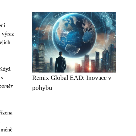
ení
o výraz
ejich
 Když
Remix Global EAD: Inovace v
 s
 poměr
pohybu
řízena
m
u méně