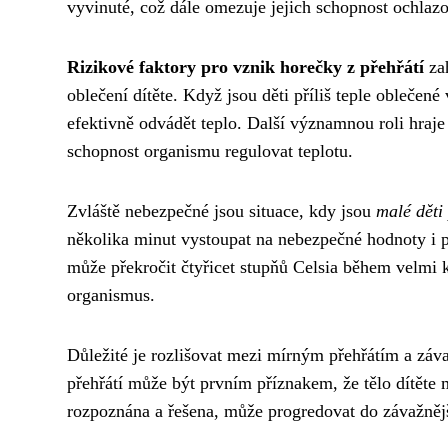
vyvinuté, což dále omezuje jejich schopnost ochlazo
Rizikové faktory pro vznik horečky z přehřátí
zah
oblečení dítěte. Když jsou děti příliš teple oblečen
efektivně odvádět teplo. Další významnou roli hraje
schopnost organismu regulovat teplotu.
Zvláště nebezpečné jsou situace, kdy jsou
malé děti
několika minut vystoupat na nebezpečné hodnoty i p
může překročit čtyřicet stupňů Celsia během velmi k
organismus.
Důležité je rozlišovat mezi mírným přehřátím a záva
přehřátí může být prvním příznakem, že tělo dítěte 
rozpoznána a řešena, může progredovat do závažnější