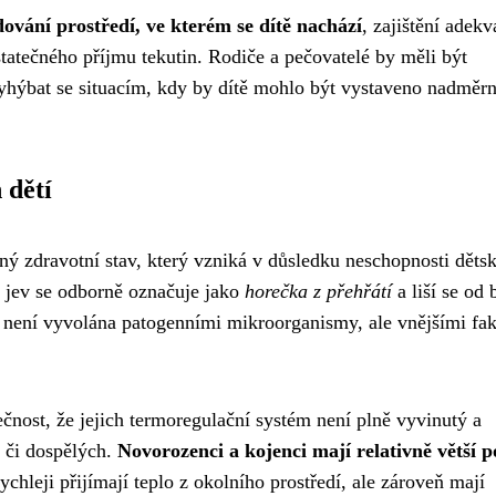
dování prostředí, ve kterém se dítě nachází
, zajištění adekv
atečného příjmu tekutin. Rodiče a pečovatelé by měli být
vyhýbat se situacím, kdy by dítě mohlo být vystaveno nadmě
 dětí
ný zdravotní stav, který vzniká v důsledku neschopnosti děts
to jev se odborně označuje jako
horečka z přehřátí
a liší se od 
není vyvolána patogenními mikroorganismy, ale vnějšími fak
ečnost, že jejich termoregulační systém není plně vyvinutý a
í či dospělých.
Novorozenci a kojenci mají relativně větší 
ychleji přijímají teplo z okolního prostředí, ale zároveň mají