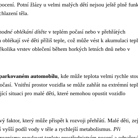
cení. Potní žlázy u velmi malých dětí nejsou ještě plně funk
hlazení těla.
hodné oblékání dítěte
v teplém počasí nebo v přehřátých
oblékají své děti příliš teple, což může vést k akumulaci tepl
několika vrstev oblečení během horkých letních dnů nebo v
zaparkovaném automobilu
, kde může teplota velmi rychle st
časí. Vnitřní prostor vozidla se může zahřát na extrémní tep
ící situaci pro malé děti, které nemohou opustit vozidlo
vý faktor, který může přispět k rozvoji přehřátí. Malé děti, z
í vyšší podíl vody v těle a rychlejší metabolismus.
Při
rganismu regulovat teplotu
prostřednictvím pocení a odpařová