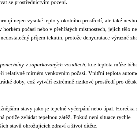
vat se prostřednictvím pocení.
rnují nejen vysoké teploty okolního prostředí, ale také nevh
é v horkém počasí nebo v přehřátých místnostech, jejich tělo 
 nedostatečný příjem tekutin, protože dehydratace výrazně zh
 ponechány v zaparkovaných vozidlech
, kde teplota může bě
ři relativně mírném venkovním počasí. Vnitřní teplota autom
rátké doby, což vytváří extrémně rizikové prostředí pro děts
žnějšími stavy jako je tepelné vyčerpání nebo úpal. Horečka 
má potíže zvládat tepelnou zátěž. Pokud není situace rychle
ch stavů ohrožujících zdraví a život dítěte.