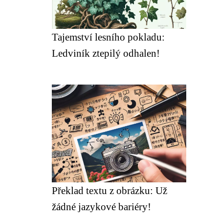
Tajemství lesního pokladu:
Ledviník ztepilý odhalen!
Překlad textu z obrázku: Už
žádné jazykové bariéry!