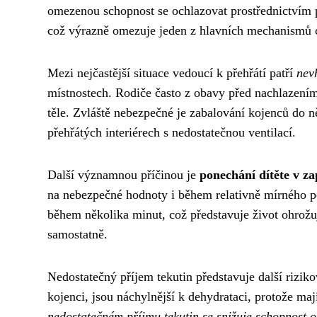
omezenou schopnost se ochlazovat prostřednictvím po
což výrazně omezuje jeden z hlavních mechanismů c
Mezi nejčastější situace vedoucí k přehřátí patří
nev
místnostech. Rodiče často z obavy před nachlazením 
těle. Zvláště nebezpečné je zabalování kojenců do 
přehřátých interiérech s nedostatečnou ventilací.
Další významnou příčinou je
ponechání dítěte v 
na nebezpečné hodnoty i během relativně mírného po
během několika minut, což představuje život ohrožuj
samostatně.
Nedostatečný příjem tekutin představuje další riziko
kojenci, jsou náchylnější k dehydrataci, protože maj
nedostatečném příjmu tekutin se snižuje schopnost o