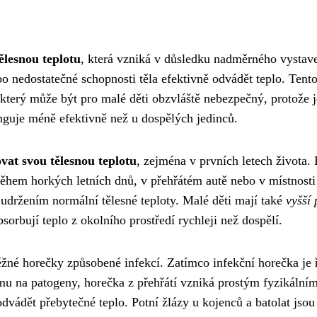
ělesnou teplotu
, která vzniká v důsledku nadměrného vystav
 nedostatečné schopnosti těla efektivně odvádět teplo. Tent
 který může být pro malé děti obzvláště nebezpečný, protože j
nguje méně efektivně než u dospělých jedinců.
at svou tělesnou teplotu
, zejména v prvních letech života.
ěhem horkých letních dnů, v přehřátém autě nebo v místnosti
s udržením normální tělesné teploty. Malé děti mají také
vyšší
sorbují teplo z okolního prostředí rychleji než dospělí.
ěžné horečky způsobené infekcí. Zatímco infekční horečka je 
 na patogeny, horečka z přehřátí vzniká prostým fyzikální
dvádět přebytečné teplo. Potní žlázy u kojenců a batolat jso