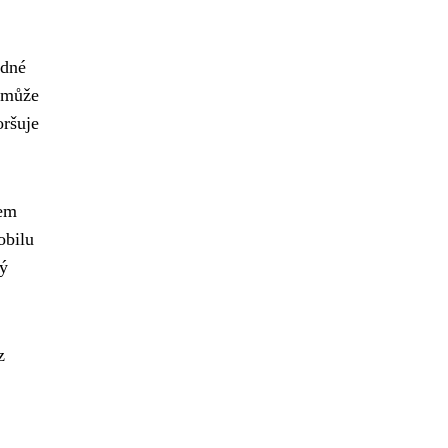
odné
nemůže
oršuje
hem
obilu
ký
z