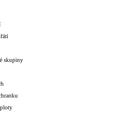
í
řátí
vé skupiny
ch
chranku
eploty