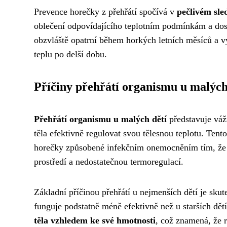
Prevence horečky z přehřátí spočívá v
pečlivém sle
oblečení odpovídajícího teplotním podmínkám a dost
obzvláště opatrní během horkých letních měsíců a 
teplu po delší dobu.
Příčiny přehřátí organismu u malých
Přehřátí organismu u malých dětí
představuje váž
těla efektivně regulovat svou tělesnou teplotu. Ten
horečky způsobené infekčním onemocněním tím, že 
prostředí a nedostatečnou termoregulací.
Základní příčinou přehřátí u nejmenších dětí je skut
funguje podstatně méně efektivně než u starších dět
těla vzhledem ke své hmotnosti
, což znamená, že r