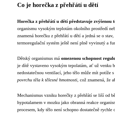
Co je horečka z přehřátí u dětí
Horečka z přehřátí u dětí představuje zvýšenou t
organismu vysokým teplotám okolního prostředí nebo
znamená horečku z přehřátí u dětí a jedná se o stav,
termoregulační systém ještě není plně vyvinutý a fu
Dětský organismus má
omezenou schopnost regulov
je dítě vystaveno vysokým tepolatám, ať už venku b
nedostatečnou ventilací, jeho tělo může mít potíže 
povrchu těla k tělesné hmotnosti
, což znamená, že ab
Mechanismus vzniku horečky z přehřátí se liší od b
hypotalamem v mozku jako obranná reakce organismu
procesem, kdy tělo není schopno dostatečně rychle o