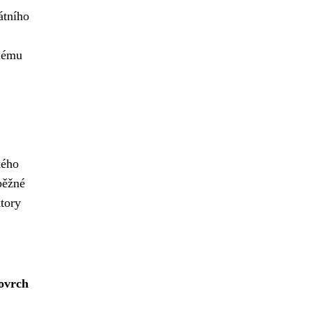
átního
rnému
kého
běžné
tory
povrch